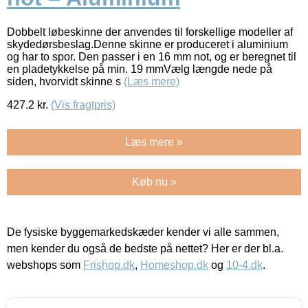
Dobbelt løbeskinne der anvendes til forskellige modeller af
skydedørsbeslag.Denne skinne er produceret i aluminium
og har to spor. Den passer i en 16 mm not, og er beregnet til
en pladetykkelse på min. 19 mmVælg længde nede på
siden, hvorvidt skinne s
(Læs mere)
427.2
kr.
(Vis fragtpris)
Læs mere »
Køb nu »
De fysiske byggemarkedskæder kender vi alle sammen,
men kender du også de bedste på nettet? Her er der bl.a.
webshops som
Frishop.dk
,
Homeshop.dk
og
10-4.dk
.