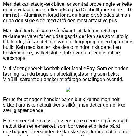
Men det kan stadigvæk blive lønsomt at prøve nogle enkelte
online virksomheder efter udsalg på Dobbeltløbeskinne – 16
mm not – Aluminium forud for at du handler, således at man
er på den sikre side med at få den mest attraktive pris.
Man skal trods alt være så påvagt, at ifald en netshop
reklamerer varer for en udsalgspris der kan ses som utrolig
tiltalende, så kan det ofte være et fingerpeg om en fup online
butik. Køb med kort er ikke desto mindre inkluderet i en
bestemmelse, hvilket støtter folk overfor uærlige online
webshops.
Vi tilråder generelt kortkøb eller MobilePay. Som en anden
løsning kan du bruge en afbetalingsløsning som f.eks.
ViaBill, såfremt du ønsker at afdrage betalingen over tid.
Forud for at nogen handler på en butik kunne man helt
sikkert granske netbutikkens vilkår, men det er gerne ikke
særlig spændende.
Et nemmere alternativ kan være at se nærmere på hvorvidt
netbutikken er e-mærket, som bør være et billede på at
netshoppen anerkender de danske love, foruden at internet