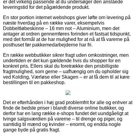
er det virkelig passende at du undersøger den anslåede
leveringstid for det pågældende produkt.
En stor portion internet webshops giver løfte om levering på
næste hverdag på en række varer, eksempelvis
Dobbeltløbeskinne – 16 mm not – Aluminium, men det
antager at ordren gennemføres forinden et fastsat tidspunkt,
med det formål at de har mulighed for at nå at få varerne på
posthuset før pakkemedarbejderne har fri.
En række webbutikker sikrer fragt uden omkostninger, men
undertiden er det kun gældende hvis du shopper for en
konkret pris. Ellers skal du foretrække den prisbilligste
fragtmulighed, som gerne – uafhængig om du opholder sig
ved Kolding, Værløse eller Skagen – er at få dem til at køre
bestillingen til en pakkeshop.
Det er efterhånden i høj grad problemfrit for alle og enhver at
finde de bedste priser i blandt diverse online butikker, og
derfor har en lang række e-shops fundet det uundgåeligt at
tvinge salgsværdien på varerne – til drenge og piger, og
samtidig til mænd og kvinder – enormt, og endda nogle
gange byde på gratis fragt.