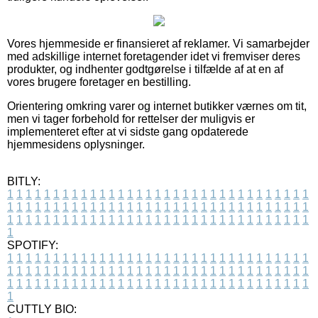
Vores hjemmeside er finansieret af reklamer. Vi samarbejder
med adskillige internet foretagender idet vi fremviser deres
produkter, og indhenter godtgørelse i tilfælde af at en af
vores brugere foretager en bestilling.
Orientering omkring varer og internet butikker værnes om tit,
men vi tager forbehold for rettelser der muligvis er
implementeret efter at vi sidste gang opdaterede
hjemmesidens oplysninger.
BITLY:
1
1
1
1
1
1
1
1
1
1
1
1
1
1
1
1
1
1
1
1
1
1
1
1
1
1
1
1
1
1
1
1
1
1
1
1
1
1
1
1
1
1
1
1
1
1
1
1
1
1
1
1
1
1
1
1
1
1
1
1
1
1
1
1
1
1
1
1
1
1
1
1
1
1
1
1
1
1
1
1
1
1
1
1
1
1
1
1
1
1
1
1
1
1
1
1
1
1
1
1
SPOTIFY:
1
1
1
1
1
1
1
1
1
1
1
1
1
1
1
1
1
1
1
1
1
1
1
1
1
1
1
1
1
1
1
1
1
1
1
1
1
1
1
1
1
1
1
1
1
1
1
1
1
1
1
1
1
1
1
1
1
1
1
1
1
1
1
1
1
1
1
1
1
1
1
1
1
1
1
1
1
1
1
1
1
1
1
1
1
1
1
1
1
1
1
1
1
1
1
1
1
1
1
1
CUTTLY BIO: