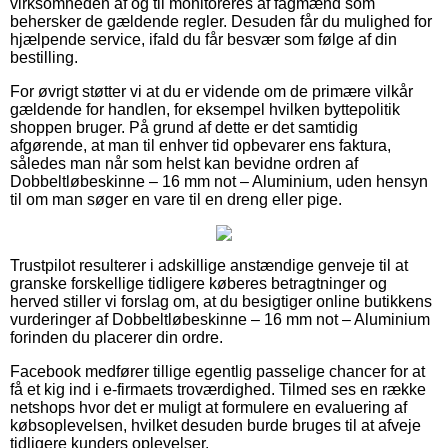
virksomheden af og til monitoreres af fagmænd som
behersker de gældende regler. Desuden får du mulighed for
hjælpende service, ifald du får besvær som følge af din
bestilling.
For øvrigt støtter vi at du er vidende om de primære vilkår
gældende for handlen, for eksempel hvilken byttepolitik
shoppen bruger. På grund af dette er det samtidig
afgørende, at man til enhver tid opbevarer ens faktura,
således man når som helst kan bevidne ordren af
Dobbeltløbeskinne – 16 mm not – Aluminium, uden hensyn
til om man søger en vare til en dreng eller pige.
Trustpilot resulterer i adskillige anstændige genveje til at
granske forskellige tidligere køberes betragtninger og
herved stiller vi forslag om, at du besigtiger online butikkens
vurderinger af Dobbeltløbeskinne – 16 mm not – Aluminium
forinden du placerer din ordre.
Facebook medfører tillige egentlig passelige chancer for at
få et kig ind i e-firmaets troværdighed. Tilmed ses en række
netshops hvor det er muligt at formulere en evaluering af
købsoplevelsen, hvilket desuden burde bruges til at afveje
tidligere kunders oplevelser.