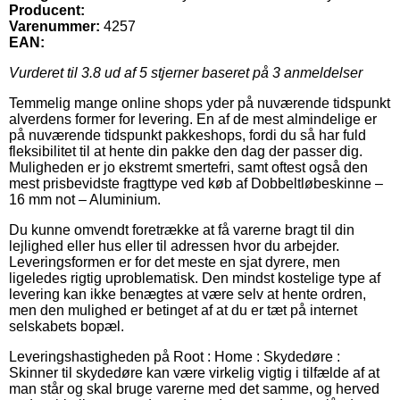
Producent:
Varenummer:
4257
EAN:
Vurderet til
3.8
ud af 5 stjerner baseret på
3
anmeldelser
Temmelig mange online shops yder på nuværende tidspunkt
alverdens former for levering. En af de mest almindelige er
på nuværende tidspunkt pakkeshops, fordi du så har fuld
fleksibilitet til at hente din pakke den dag der passer dig.
Muligheden er jo ekstremt smertefri, samt oftest også den
mest prisbevidste fragttype ved køb af Dobbeltløbeskinne –
16 mm not – Aluminium.
Du kunne omvendt foretrække at få varerne bragt til din
lejlighed eller hus eller til adressen hvor du arbejder.
Leveringsformen er for det meste en sjat dyrere, men
ligeledes rigtig uproblematisk. Den mindst kostelige type af
levering kan ikke benægtes at være selv at hente ordren,
men den mulighed er betinget af at du er tæt på internet
selskabets bopæl.
Leveringshastigheden på Root : Home : Skydedøre :
Skinner til skydedøre kan være virkelig vigtig i tilfælde af at
man står og skal bruge varerne med det samme, og herved