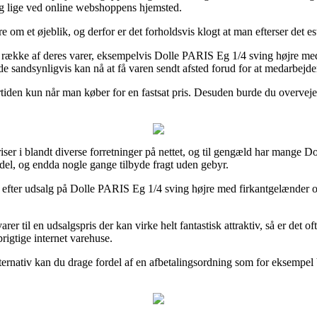
dig lige ved online webshoppens hjemsted.
re om et øjeblik, og derfor er det forholdsvis klogt at man efterser det
n række af deres varer, eksempelvis Dolle PARIS Eg 1/4 sving højre me
e sandsynligvis kan nå at få varen sendt afsted forud for at medarbejde
rtiden kun når man køber for en fastsat pris. Desuden burde du overveje 
riser i blandt diverse forretninger på nettet, og til gengæld har mange Do
l del, og endda nogle gange tilbyde fragt uden gebyr.
er efter udsalg på Dolle PARIS Eg 1/4 sving højre med firkantgelænder og
r til en udsalgspris der kan virke helt fantastisk attraktiv, så er det 
rigtige internet varehuse.
ternativ kan du drage fordel af en afbetalingsordning som for eksempel V