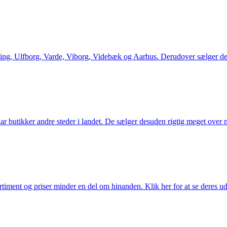
ng, Ulfborg, Varde, Viborg, Videbæk og Aarhus. Derudover sælger de en
utikker andre steder i landet. De sælger desuden rigtig meget over ne
iment og priser minder en del om hinanden. Klik her for at se deres ud