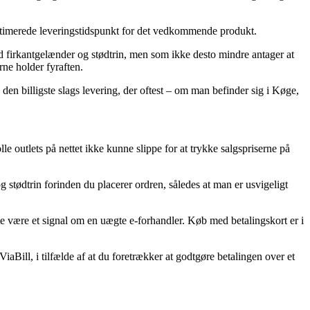
 estimerede leveringstidspunkt for det vedkommende produkt.
d firkantgelænder og stødtrin, men som ikke desto mindre antager at
rne holder fyraften.
den billigste slags levering, der oftest – om man befinder sig i Køge,
lle outlets på nettet ikke kunne slippe for at trykke salgspriserne på
 stødtrin forinden du placerer ordren, således at man er usvigeligt
ofte være et signal om en uægte e-forhandler. Køb med betalingskort er i
iaBill, i tilfælde af at du foretrækker at godtgøre betalingen over et