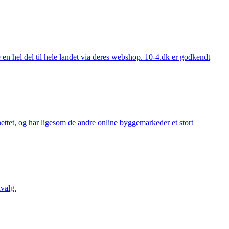
 hel del til hele landet via deres webshop. 10-4.dk er godkendt
ttet, og har ligesom de andre online byggemarkeder et stort
valg.