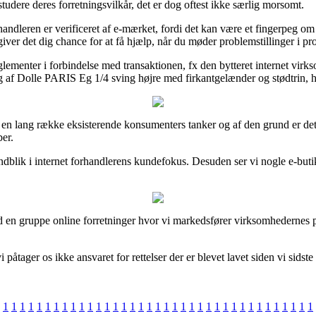
tudere deres forretningsvilkår, det er dog oftest ikke særlig morsomt.
ndleren er verificeret af e-mærket, fordi det kan være et fingerpeg om 
ver det dig chance for at få hjælp, når du møder problemstillinger i pr
glementer i forbindelse med transaktionen, fx den bytteret internet vir
g af Dolle PARIS Eg 1/4 sving højre med firkantgelænder og stødtrin, hv
 på en lang række eksisterende konsumenters tanker og af den grund er det
ber.
indblik i internet forhandlerens kundefokus. Desuden ser vi nogle e-but
n gruppe online forretninger hvor vi markedsfører virksomhedernes pro
tager os ikke ansvaret for rettelser der er blevet lavet siden vi sidst
1
1
1
1
1
1
1
1
1
1
1
1
1
1
1
1
1
1
1
1
1
1
1
1
1
1
1
1
1
1
1
1
1
1
1
1
1