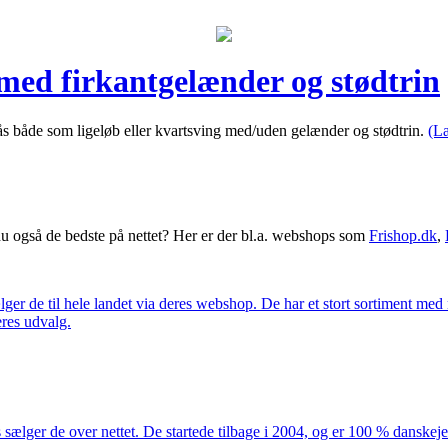
med firkantgelænder og stødtrin
 fås både som ligeløb eller kvartsving med/uden gelænder og stødtrin.
(L
 også de bedste på nettet? Her er der bl.a. webshops som
Frishop.dk
,
lger de til hele landet via deres webshop. De har et stort sortiment med
eres udvalg.
 sælger de over nettet. De startede tilbage i 2004, og er 100 % danskejet