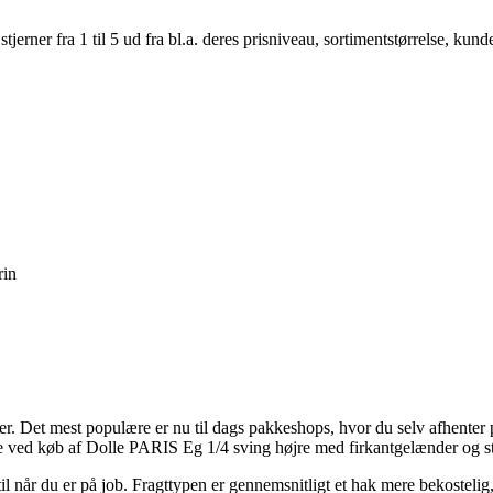
er fra 1 til 5 ud fra bl.a. deres prisniveau, sortimentstørrelse, kunde
rin
gttyper. Det mest populære er nu til dags pakkeshops, hvor du selv afhen
pe ved køb af Dolle PARIS Eg 1/4 sving højre med firkantgelænder og st
il når du er på job. Fragttypen er gennemsnitligt et hak mere bekosteli