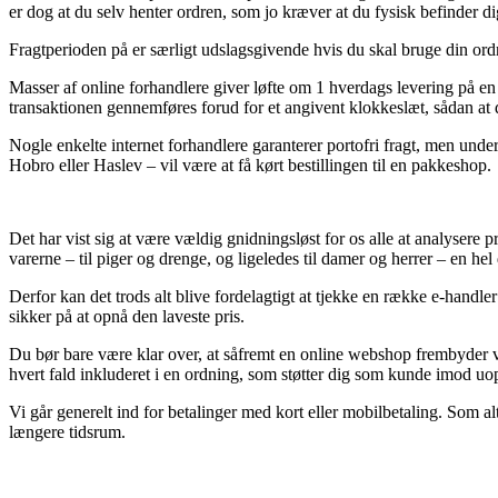
er dog at du selv henter ordren, som jo kræver at du fysisk befinder 
Fragtperioden på er særligt udslagsgivende hvis du skal bruge din ord
Masser af online forhandlere giver løfte om 1 hverdags levering på e
transaktionen gennemføres forud for et angivent klokkeslæt, sådan at d
Nogle enkelte internet forhandlere garanterer portofri fragt, men unde
Hobro eller Haslev – vil være at få kørt bestillingen til en pakkeshop.
Det har vist sig at være vældig gnidningsløst for os alle at analysere p
varerne – til piger og drenge, og ligeledes til damer og herrer – en he
Derfor kan det trods alt blive fordelagtigt at tjekke en række e-handl
sikker på at opnå den laveste pris.
Du bør bare være klar over, at såfremt en online webshop frembyder vare
hvert fald inkluderet i en ordning, som støtter dig som kunde imod uop
Vi går generelt ind for betalinger med kort eller mobilbetaling. Som al
længere tidsrum.