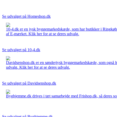
Se udvalget på Homeshop.dk
10-4.dk er en jysk byggemarkedskæde, som har butikker i Ringkøbi
af E-mærket. Klik her for at se deres udvalg.
Se udvalget på 10-4.dk
Davidsenshop.dk er en sønderjysk byggemarkedskæde, som også har b
udvalg. Klik her for at se deres udvalg.
Se udvalget på Davidsenshop.dk
Byghjemme.dk drives i tæt samarbejde med Frishop.dk, så deres sort
Se udvalget på Byghjemme.dk