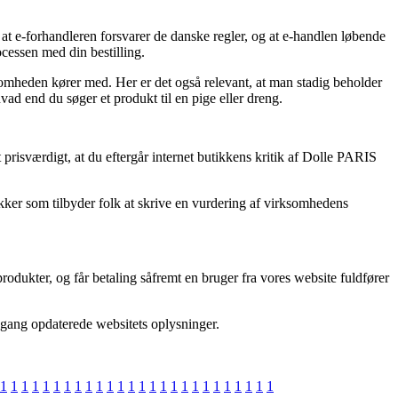
at e-forhandleren forsvarer de danske regler, og at e-handlen løbende
ocessen med din bestilling.
ksomheden kører med. Her er det også relevant, at man stadig beholder
ad end du søger et produkt til en pige eller dreng.
 prisværdigt, at du eftergår internet butikkens kritik af Dolle PARIS
ikker som tilbyder folk at skrive en vurdering af virksomhedens
dukter, og får betaling såfremt en bruger fra vores website fuldfører
e gang opdaterede websitets oplysninger.
1
1
1
1
1
1
1
1
1
1
1
1
1
1
1
1
1
1
1
1
1
1
1
1
1
1