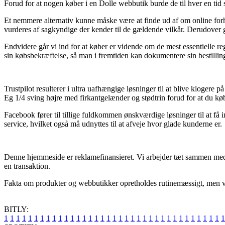
Forud for at nogen køber i en Dolle webbutik burde de til hver en tid s
Et nemmere alternativ kunne måske være at finde ud af om online forha
vurderes af sagkyndige der kender til de gældende vilkår. Derudover gi
Endvidere går vi ind for at køber er vidende om de mest essentielle re
sin købsbekræftelse, så man i fremtiden kan dokumentere sin bestillin
Trustpilot resulterer i ultra uafhængige løsninger til at blive klogere
Eg 1/4 sving højre med firkantgelænder og stødtrin forud for at du kø
Facebook fører til tillige fuldkommen ønskværdige løsninger til at få 
service, hvilket også må udnyttes til at afveje hvor glade kunderne er.
Denne hjemmeside er reklamefinansieret. Vi arbejder tæt sammen med e
en transaktion.
Fakta om produkter og webbutikker opretholdes rutinemæssigt, men vi på
BITLY:
1
1
1
1
1
1
1
1
1
1
1
1
1
1
1
1
1
1
1
1
1
1
1
1
1
1
1
1
1
1
1
1
1
1
1
1
1