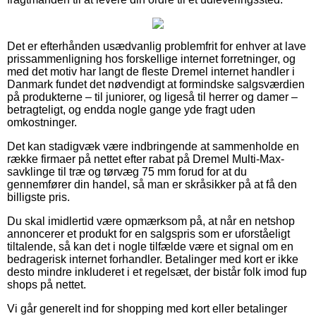
Det er efterhånden usædvanlig problemfrit for enhver at lave
prissammenligning hos forskellige internet forretninger, og
med det motiv har langt de fleste Dremel internet handler i
Danmark fundet det nødvendigt at formindske salgsværdien
på produkterne – til juniorer, og ligeså til herrer og damer –
betragteligt, og endda nogle gange yde fragt uden
omkostninger.
Det kan stadigvæk være indbringende at sammenholde en
række firmaer på nettet efter rabat på Dremel Multi-Max-
savklinge til træ og tørvæg 75 mm forud for at du
gennemfører din handel, så man er skråsikker på at få den
billigste pris.
Du skal imidlertid være opmærksom på, at når en netshop
annoncerer et produkt for en salgspris som er uforståeligt
tiltalende, så kan det i nogle tilfælde være et signal om en
bedragerisk internet forhandler. Betalinger med kort er ikke
desto mindre inkluderet i et regelsæt, der bistår folk imod fup
shops på nettet.
Vi går generelt ind for shopping med kort eller betalinger