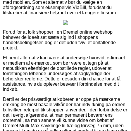
med mobilen. Som et alternativ bør du vælge en
afdragsordning som eksempelvis ViaBill, forudsat du
tilstræber at finansiere beløbet over et længere tidsrum.
Forud for at folk shopper i en Dremel online webshop
behøver de ideelt set sætte sig ind i shoppens
handelsbetingelser, dog er det uden tvivl et omfattende
projekt.
Et nemt alternativ kan være at undersøge hvorvidt e-firmaet
er medlem af e-mærket, som bør være et tegn på at
netbutikken efterfølger de opstillede regler, udover at
forretningen løbende undersøges af sagkyndige der
behersker reglerne. Dette er desuden din chance for at få
assistance, hvis du oplever besvær i forbindelse med dit
indkøb.
Dertil er det prisværdigt at køberen er oppe på mærkerne
omkring de mest basale vilkår der har indvirkning på ordren,
fx hvilken returpolitik shoppen anvender. I den forbindelse er
det i øvrigt afgørende, at man permanent bevarer ens
ordremail, så man senere vil kunne vidne om købet af
Dremel Multi-Max-savklinge til træ og tørvæg 75 mm, uden
hensyn til om du er på udkig efter et produkt til en dame eller