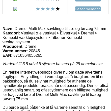
Besøg webshop
Navn:
Dremel Multi-Max-savklinge til træ og tørvæg 75 mm
Kategori:
Værktøj & elværktøj > Elværktøj > Dremel >
Kompakt værktøjssystem > Tilbehør Kompakt
værktøjssystem
Producent:
Dremel
Varenummer:
20845
EAN:
8710364055265
Vurderet til
3.8
ud af 5 stjerner baseret på
28
anmeldelser
En række internet webshops giver nu om dage alverdens
fragttyper. En yndling er i vore dage at få bragt ordren til en
pakkeshop, så du selv har mulighed for at hente de
nyindkøbte produkter præcis når det passer dig. Den er altså
usædvanlig smart, og oftest ydermere den billigste mulighed
for fragt ved køb af Dremel Multi-Max-savklinge til træ og
tørvæg 75 mm.
Du burde også påtænke at få varerne sendt til din lejlighed