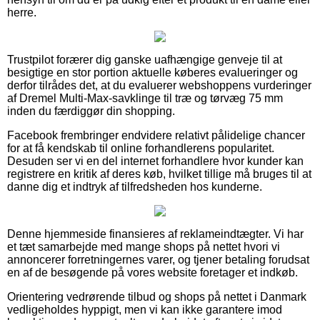
herre.
Trustpilot forærer dig ganske uafhængige genveje til at
besigtige en stor portion aktuelle køberes evalueringer og
derfor tilrådes det, at du evaluerer webshoppens vurderinger
af Dremel Multi-Max-savklinge til træ og tørvæg 75 mm
inden du færdiggør din shopping.
Facebook frembringer endvidere relativt pålidelige chancer
for at få kendskab til online forhandlerens popularitet.
Desuden ser vi en del internet forhandlere hvor kunder kan
registrere en kritik af deres køb, hvilket tillige må bruges til at
danne dig et indtryk af tilfredsheden hos kunderne.
Denne hjemmeside finansieres af reklameindtægter. Vi har
et tæt samarbejde med mange shops på nettet hvori vi
annoncerer forretningernes varer, og tjener betaling forudsat
en af de besøgende på vores website foretager et indkøb.
Orientering vedrørende tilbud og shops på nettet i Danmark
vedligeholdes hyppigt, men vi kan ikke garantere imod