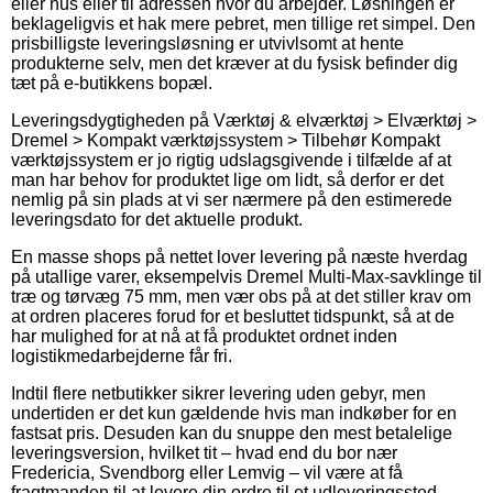
eller hus eller til adressen hvor du arbejder. Løsningen er
beklageligvis et hak mere pebret, men tillige ret simpel. Den
prisbilligste leveringsløsning er utvivlsomt at hente
produkterne selv, men det kræver at du fysisk befinder dig
tæt på e-butikkens bopæl.
Leveringsdygtigheden på Værktøj & elværktøj > Elværktøj >
Dremel > Kompakt værktøjssystem > Tilbehør Kompakt
værktøjssystem er jo rigtig udslagsgivende i tilfælde af at
man har behov for produktet lige om lidt, så derfor er det
nemlig på sin plads at vi ser nærmere på den estimerede
leveringsdato for det aktuelle produkt.
En masse shops på nettet lover levering på næste hverdag
på utallige varer, eksempelvis Dremel Multi-Max-savklinge til
træ og tørvæg 75 mm, men vær obs på at det stiller krav om
at ordren placeres forud for et besluttet tidspunkt, så at de
har mulighed for at nå at få produktet ordnet inden
logistikmedarbejderne får fri.
Indtil flere netbutikker sikrer levering uden gebyr, men
undertiden er det kun gældende hvis man indkøber for en
fastsat pris. Desuden kan du snuppe den mest betalelige
leveringsversion, hvilket tit – hvad end du bor nær
Fredericia, Svendborg eller Lemvig – vil være at få
fragtmanden til at levere din ordre til et udleveringssted.