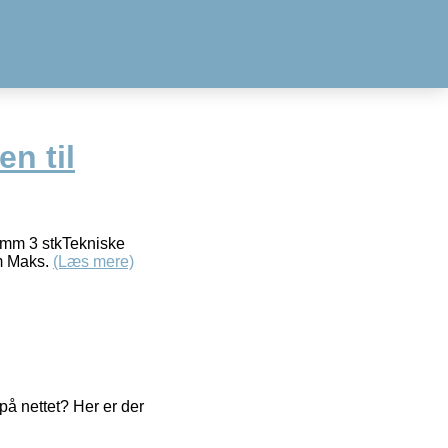
en til
0mm 3 stkTekniske
m Maks.
(Læs mere)
å nettet? Her er der