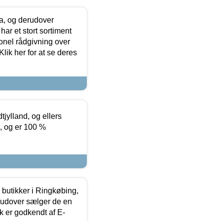
ia, og derudover
ar et stort sortiment
onel rådgivning over
ik her for at se deres
tjylland, og ellers
4, og er 100 %
butikker i Ringkøbing,
rudover sælger de en
k er godkendt af E-