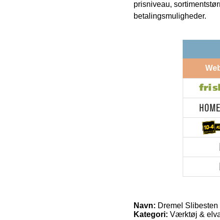
prisniveau, sortimentstø
betalingsmuligheder.
We
Navn:
Dremel Slibesten 
Kategori:
Værktøj & elvæ