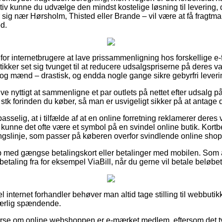
iv kunne du udvælge den mindst kostelige løsning til levering, 
ig nær Hørsholm, Thisted eller Brande – vil være at få fragtman
ed.
 for internetbrugere at lave prissammenligning hos forskellige e-f
kker set sig tvunget til at reducere udsalgspriserne på deres vare
r og mænd – drastisk, og endda nogle gange sikre gebyrfri leveri
ive nyttigt at sammenligne et par outlets på nettet efter udsalg p
k forinden du køber, så man er usvigeligt sikker på at antage de
elig, at i tilfælde af at en online forretning reklamerer deres v
 kunne det ofte være et symbol på en svindel online butik. Kortb
ingslinje, som passer på køberen overfor svindlende online shop
b med gængse betalingskort eller betalinger med mobilen. Som 
fbetaling fra for eksempel ViaBill, når du gerne vil betale beløbe
l internet forhandler behøver man altid tage stilling til webbuti
særlig spændende.
fterse om online webshoppen er e-mærket medlem, eftersom det ty