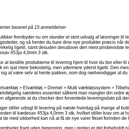
jerner baseret på
15
anmeldelser
tikker frembyder nu om stunder et stort udvalg af løsninger til le
gssteder, og så henter du bare dine nye produkter præcis når de
irkelig ligetil, samt desuden derudover den mest prisbevidste 
desav 453ja 4,0mm 3 stk.
 at bestille produkterne til levering hjem til hvor du bor eller til
 en sjat mere bekostelig, men ydermere yderst ligetil. Den mest 
ise sig at være selv at hente pakken, som dog nødvendiggør at du
elværktøj > Elværktøj > Dremel > Multi værktøjssystem > Tilbeh
elvfølgelig særdeles essentiel såfremt man mangler din ordre øje
n afgørende at du checker den forventede leveringsdato på den
nger stiller udsigt til levering på næste hverdag på mange af but
sten til kædesav 453ja 4,0mm 3 stk, hvilket stiller krav om at h
at de med sikkerhed kan nå at få de nye varer fikset forinden de la
frembyder fragt uden beregning, men i reglen er det forbeholdt n