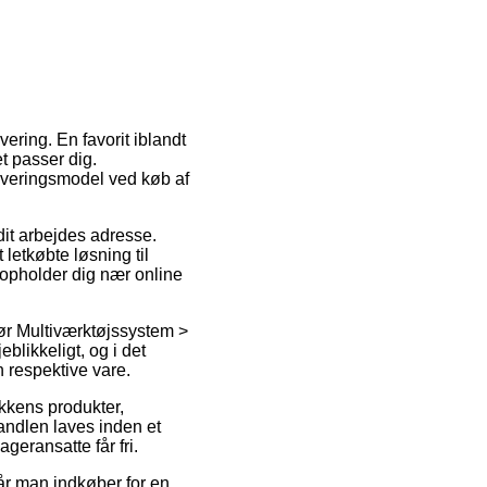
vering. En favorit iblandt
t passer dig.
leveringsmodel ved køb af
 dit arbejdes adresse.
letkøbte løsning til
 opholder dig nær online
ør Multiværktøjssystem >
blikkeligt, og i det
 respektive vare.
ikkens produkter,
andlen laves inden et
geransatte får fri.
år man indkøber for en