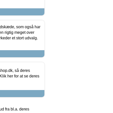
edskæde, som også har
en rigtig meget over
keder et stort udvalg.
hop.dk, så deres
lik her for at se deres
 fra bl.a. deres