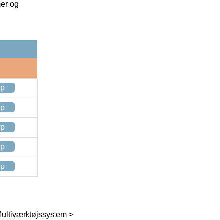
mer og
op
op
op
op
op
Multiværktøjssystem >