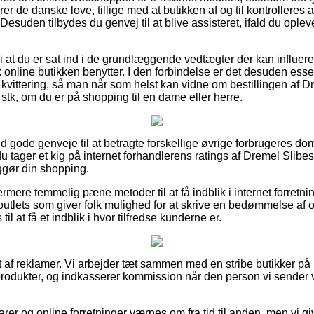
er de danske love, tillige med at butikken af og til kontrolleres af 
esuden tilbydes du genvej til at blive assisteret, ifald du ople
at du er sat ind i de grundlæggende vedtægter der kan influere 
 online butikken benytter. I den forbindelse er det desuden esse
vittering, så man når som helst kan vidne om bestillingen af Dr
k, om du er på shopping til en dame eller herre.
t ud gode genveje til at betragte forskellige øvrige forbrugeres 
u tager et kig på internet forhandlerens ratings af Dremel Slibe
ggør din shopping.
rmere temmelig pæne metoder til at få indblik i internet forretn
 outlets som giver folk mulighed for at skrive en bedømmelse af 
 at få et indblik i hvor tilfredse kunderne er.
 af reklamer. Vi arbejder tæt sammen med en stribe butikker på n
produkter, og indkasserer kommission når den person vi sender
er og online forretninger værnes om fra tid til anden, men vi gi