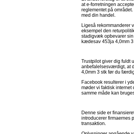
at e-forretningen accepter
reglementet på området. D
med din handel.
Ligeså rekommanderer vi 
eksempel den returpolitik
stadigvæk opbevarer sin k
kædesav 453ja 4,0mm 3 st
Trustpilot giver dig fuld
anbefalelsesværdigt, at d
4,0mm 3 stk før du færdi
Facebook resulterer i yde
møder vi faktisk internet
samme måde kan bruges til
Denne side er finansieret
introducerer firmaernes 
transaktion.
Oplysninger angående var