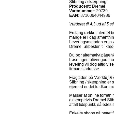
Slibning / skærpning
Producent:
Dremel
Varenummer:
20739
EAN:
8710364044986
Vurderet til
4.3
ud af 5 st
En lang række internet bu
mange er i dag afhentnin
Leveringsmetoden er jo v
Dremel Slibesten til kæ
Du bør alternativt påtænke
Løsningen bliver godt nok
levering vil dog altid v
firmaets adresse.
Fragttiden på Værktøj & 
Slibning / skærpning er s
øjemed er det fuldkomme
Masser af online forretni
eksempelvis Dremel Slibe
aftalt tidspunkt, således 
Enkelte shops på nettet 