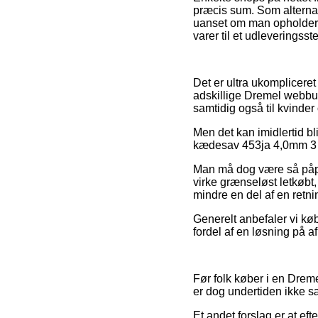
præcis sum. Som alternat
uanset om man opholder s
varer til et udleveringsst
Det er ultra ukompliceret
adskillige Dremel webbuti
samtidig også til kvinde
Men det kan imidlertid bl
kædesav 453ja 4,0mm 3 st
Man må dog være så påpass
virke grænseløst letkøbt,
mindre en del af en retn
Generelt anbefaler vi kø
fordel af en løsning på a
Før folk køber i en Dreme
er dog undertiden ikke 
Et andet forslag er at e