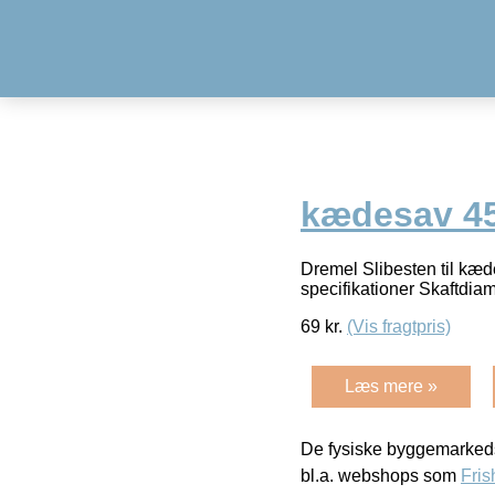
kædesav 45
Dremel Slibesten til kæ
specifikationer Skaftdi
69
kr.
(Vis fragtpris)
Læs mere »
De fysiske byggemarkeds
bl.a. webshops som
Fris