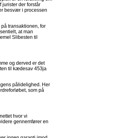
jurister der forstår
ver besvær i processen
på transaktionen, for
sentielt, at man
emel Slibesten til
domme og derved er det
sten til kædesav 453ja
ingens pålidelighed. Her
ordreforløbet, som på
ettet hvor vi
 videre gennemfører en
ver ingen garanti imod