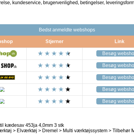
rrelse, kundeservice, brugervenlighed, betingelser, leveringsfor
Bedst anmeldte webshops
bshop
Stjerner
Link
Besøg websh
Besøg websh
Besøg websh
Besøg websh
Besøg websh
til kædesav 453ja 4,0mm 3 stk
rktøj > Elværktøj > Dremel > Multi værktøjssystem > Tilbehør 