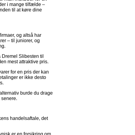
der i mange tilfælde –
den til at køre dine
irmaer, og altså har
r – til juniorer, og
ng.
å Dremel Slibesten til
n mest attraktive pris.
arer for en pris der kan
etalinger er ikke desto
s.
alternativ burde du drage
t senere.
kkens handelsaftale, det
pisk er en forsikring om