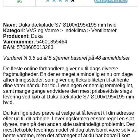
Navn:
Duka dækplade S7 Ø100x195x195 mm hvid
Kategori:
VVS og Varme > Indeklima > Ventilatorer
Producent:
Duka
Varenummer:
54601855464
EAN:
5708605013283
Vurderet til
3.5
ud af 5 stjerner baseret på
48
anmeldelser
De fleste online forhandlere giver nu til dags diverse
fragtmuligheder. En der er meget almindelig er nu om dage
afhentningssteder, som giver dig fleksibiliteten til at hente
dine varer når du har tid. Løsningen er nemlig temmelig let,
samt mange gange endvidere den mest prisbevidste slags
levering ved køb af Duka dækplade S7 Ø100x195x195 mm
hvid.
Du kan ligeledes prøve at vælge at få leveret til din adresse
eller ud til dit arbejde. Leveringsformen er som regel en sjat
dyrere, men på den anden side ualmindeligt problemfri. Den
mest letkøbte leveringsmodel vil dog utvivlsomt være selv at
hente varerne, men det afhænger af at du har bopæl i kort