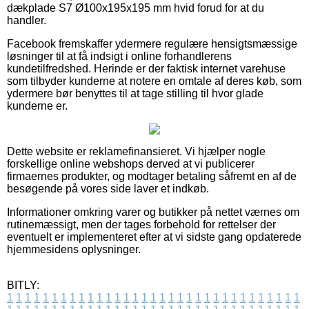
dækplade S7 Ø100x195x195 mm hvid forud for at du
handler.
Facebook fremskaffer ydermere regulære hensigtsmæssige
løsninger til at få indsigt i online forhandlerens
kundetilfredshed. Herinde er der faktisk internet varehuse
som tilbyder kunderne at notere en omtale af deres køb, som
ydermere bør benyttes til at tage stilling til hvor glade
kunderne er.
Dette website er reklamefinansieret. Vi hjælper nogle
forskellige online webshops derved at vi publicerer
firmaernes produkter, og modtager betaling såfremt en af de
besøgende på vores side laver et indkøb.
Informationer omkring varer og butikker på nettet værnes om
rutinemæssigt, men der tages forbehold for rettelser der
eventuelt er implementeret efter at vi sidste gang opdaterede
hjemmesidens oplysninger.
BITLY:
1
1
1
1
1
1
1
1
1
1
1
1
1
1
1
1
1
1
1
1
1
1
1
1
1
1
1
1
1
1
1
1
1