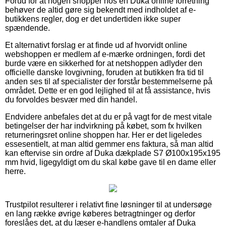
Forud for at nogen shopper hos en Duka online forretning
behøver de altid gøre sig bekendt med indholdet af e-
butikkens regler, dog er det undertiden ikke super
spændende.
Et alternativt forslag er at finde ud af hvorvidt online
webshoppen er medlem af e-mærke ordningen, fordi det
burde være en sikkerhed for at netshoppen adlyder den
officielle danske lovgivning, foruden at butikken fra tid til
anden ses til af specialister der forstår bestemmelserne på
området. Dette er en god lejlighed til at få assistance, hvis
du forvoldes besvær med din handel.
Endvidere anbefales det at du er på vagt for de mest vitale
betingelser der har indvirkning på købet, som fx hvilken
returneringsret online shoppen har. Her er det ligeledes
essesentielt, at man altid gemmer ens faktura, så man altid
kan eftervise sin ordre af Duka dækplade S7 Ø100x195x195
mm hvid, ligegyldigt om du skal købe gave til en dame eller
herre.
Trustpilot resulterer i relativt fine løsninger til at undersøge
en lang række øvrige køberes betragtninger og derfor
foreslåes det, at du læser e-handlens omtaler af Duka