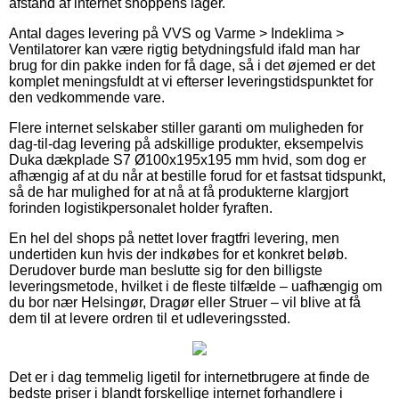
afstand af internet shoppens lager.
Antal dages levering på VVS og Varme > Indeklima >
Ventilatorer kan være rigtig betydningsfuld ifald man har
brug for din pakke inden for få dage, så i det øjemed er det
komplet meningsfuldt at vi efterser leveringstidspunktet for
den vedkommende vare.
Flere internet selskaber stiller garanti om muligheden for
dag-til-dag levering på adskillige produkter, eksempelvis
Duka dækplade S7 Ø100x195x195 mm hvid, som dog er
afhængig af at du når at bestille forud for et fastsat tidspunkt,
så de har mulighed for at nå at få produkterne klargjort
forinden logistikpersonalet holder fyraften.
En hel del shops på nettet lover fragtfri levering, men
undertiden kun hvis der indkøbes for et konkret beløb.
Derudover burde man beslutte sig for den billigste
leveringsmetode, hvilket i de fleste tilfælde – uafhængig om
du bor nær Helsingør, Dragør eller Struer – vil blive at få
dem til at levere ordren til et udleveringssted.
Det er i dag temmelig ligetil for internetbrugere at finde de
bedste priser i blandt forskellige internet forhandlere i