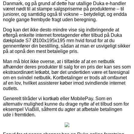
Danmark, og på grund af dette har utallige Duka e-handler
været nødt til at stampe salgspriserne på produkterne – til
juniorer, og samtidig også til voksne – betydeligt, og endda
nogle gange frembyde fragt uden beregning.
Dog kan det ikke desto mindre vise sig indbringende at
eftergå enkelte internet foretagender efter tilbud på Duka
dækplade S7 Ø100x195x195 mm hvid forud for at du
gennemfører din bestilling, sådan at man er usvigeligt sikker
på at opnå den mest betalelige pris.
Man må blot ikke overse, at i tilfælde af at en netbutik
afhænder deres produkter til salg for en pris der kan ses som
ekstraordinært letkøbt, bør det undertiden være et faresignal
om en svindel netbutik. Kortbetalinger er trods alt omfavnet
af en lov, hvilket assisterer køber imod svindlende internet
outlets.
Generelt tilråder vi kortkøb eller MobilePay. Som en
alternativ mulighed kunne du drage nytte af et tilbud som for
eksempel ViaBill, såfremt du agter at afbetale betalingen
ude i fremtiden.