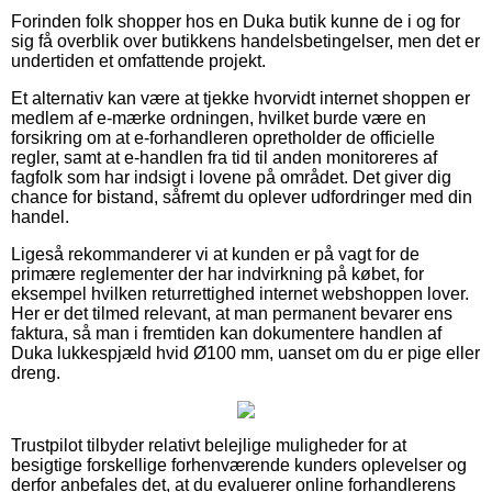
Forinden folk shopper hos en Duka butik kunne de i og for
sig få overblik over butikkens handelsbetingelser, men det er
undertiden et omfattende projekt.
Et alternativ kan være at tjekke hvorvidt internet shoppen er
medlem af e-mærke ordningen, hvilket burde være en
forsikring om at e-forhandleren opretholder de officielle
regler, samt at e-handlen fra tid til anden monitoreres af
fagfolk som har indsigt i lovene på området. Det giver dig
chance for bistand, såfremt du oplever udfordringer med din
handel.
Ligeså rekommanderer vi at kunden er på vagt for de
primære reglementer der har indvirkning på købet, for
eksempel hvilken returrettighed internet webshoppen lover.
Her er det tilmed relevant, at man permanent bevarer ens
faktura, så man i fremtiden kan dokumentere handlen af
Duka lukkespjæld hvid Ø100 mm, uanset om du er pige eller
dreng.
Trustpilot tilbyder relativt belejlige muligheder for at
besigtige forskellige forhenværende kunders oplevelser og
derfor anbefales det, at du evaluerer online forhandlerens