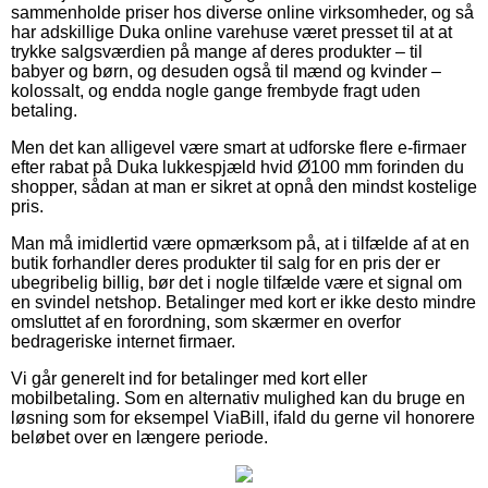
sammenholde priser hos diverse online virksomheder, og så
har adskillige Duka online varehuse været presset til at at
trykke salgsværdien på mange af deres produkter – til
babyer og børn, og desuden også til mænd og kvinder –
kolossalt, og endda nogle gange frembyde fragt uden
betaling.
Men det kan alligevel være smart at udforske flere e-firmaer
efter rabat på Duka lukkespjæld hvid Ø100 mm forinden du
shopper, sådan at man er sikret at opnå den mindst kostelige
pris.
Man må imidlertid være opmærksom på, at i tilfælde af at en
butik forhandler deres produkter til salg for en pris der er
ubegribelig billig, bør det i nogle tilfælde være et signal om
en svindel netshop. Betalinger med kort er ikke desto mindre
omsluttet af en forordning, som skærmer en overfor
bedrageriske internet firmaer.
Vi går generelt ind for betalinger med kort eller
mobilbetaling. Som en alternativ mulighed kan du bruge en
løsning som for eksempel ViaBill, ifald du gerne vil honorere
beløbet over en længere periode.