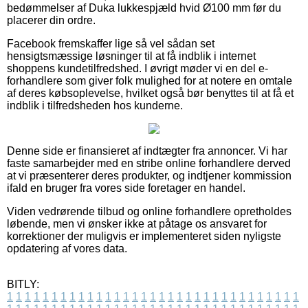
bedømmelser af Duka lukkespjæld hvid Ø100 mm før du
placerer din ordre.
Facebook fremskaffer lige så vel sådan set
hensigtsmæssige løsninger til at få indblik i internet
shoppens kundetilfredshed. I øvrigt møder vi en del e-
forhandlere som giver folk mulighed for at notere en omtale
af deres købsoplevelse, hvilket også bør benyttes til at få et
indblik i tilfredsheden hos kunderne.
Denne side er finansieret af indtægter fra annoncer. Vi har
faste samarbejder med en stribe online forhandlere derved
at vi præsenterer deres produkter, og indtjener kommission
ifald en bruger fra vores side foretager en handel.
Viden vedrørende tilbud og online forhandlere opretholdes
løbende, men vi ønsker ikke at påtage os ansvaret for
korrektioner der muligvis er implementeret siden nyligste
opdatering af vores data.
BITLY:
1
1
1
1
1
1
1
1
1
1
1
1
1
1
1
1
1
1
1
1
1
1
1
1
1
1
1
1
1
1
1
1
1