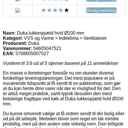
Besøg webshop
Navn:
Duka lukkespjæld hvid Ø100 mm
Kategori:
VVS og Varme > Indeklima > Ventilatorer
Producent:
Duka
Varenummer:
54605047521
EAN:
5708605007527
Vurderet til
3.6
ud af 5 stjerner baseret på
11
anmeldelser
En masse e-forretninger foreslår nu om stunder diverse
forskellige leveringsløsninger. Det mest populære er på
nuværende tidspunkt at få sendt til en pakkeshop, som gør
at du kan hente dine varer når der er mulighed for det. Den
er altså meget praktisk, samt typisk desuden den mest
betalelige fragttype ved køb af Duka lukkespjæld hvid Ø100
mm.
Du kunne omvendt vælge at få ordren sendt til din bolig eller
ud på dit arbejde. Metoden bliver som regel en tak mindre
prisbillig, men på den anden side virkelig nem. Den billigste