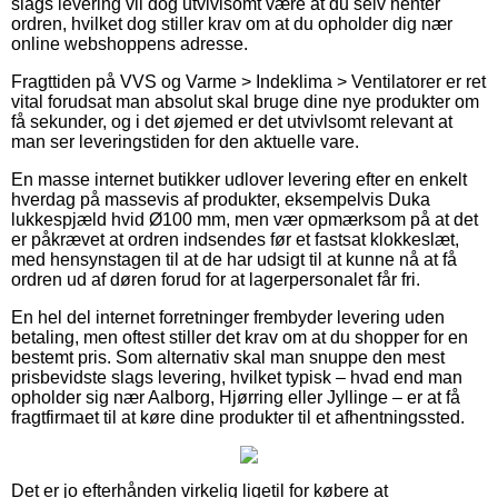
slags levering vil dog utvivlsomt være at du selv henter
ordren, hvilket dog stiller krav om at du opholder dig nær
online webshoppens adresse.
Fragttiden på VVS og Varme > Indeklima > Ventilatorer er ret
vital forudsat man absolut skal bruge dine nye produkter om
få sekunder, og i det øjemed er det utvivlsomt relevant at
man ser leveringstiden for den aktuelle vare.
En masse internet butikker udlover levering efter en enkelt
hverdag på massevis af produkter, eksempelvis Duka
lukkespjæld hvid Ø100 mm, men vær opmærksom på at det
er påkrævet at ordren indsendes før et fastsat klokkeslæt,
med hensynstagen til at de har udsigt til at kunne nå at få
ordren ud af døren forud for at lagerpersonalet får fri.
En hel del internet forretninger frembyder levering uden
betaling, men oftest stiller det krav om at du shopper for en
bestemt pris. Som alternativ skal man snuppe den mest
prisbevidste slags levering, hvilket typisk – hvad end man
opholder sig nær Aalborg, Hjørring eller Jyllinge – er at få
fragtfirmaet til at køre dine produkter til et afhentningssted.
Det er jo efterhånden virkelig ligetil for købere at