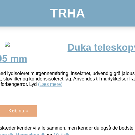
TRHA
Duka teleskopv
105 mm
ed lydisoleret murgennemføring, insektnet, udvendig grå jalousi
 støvfilter og kondensisoleret låg. Anvendes til murtykkelser f
 forlængerrør. Lyd
(Læs mere)
Køb nu »
kæder kender vi alle sammen, men kender du også de bedste p