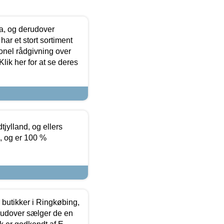
ia, og derudover
ar et stort sortiment
onel rådgivning over
ik her for at se deres
tjylland, og ellers
4, og er 100 %
butikker i Ringkøbing,
rudover sælger de en