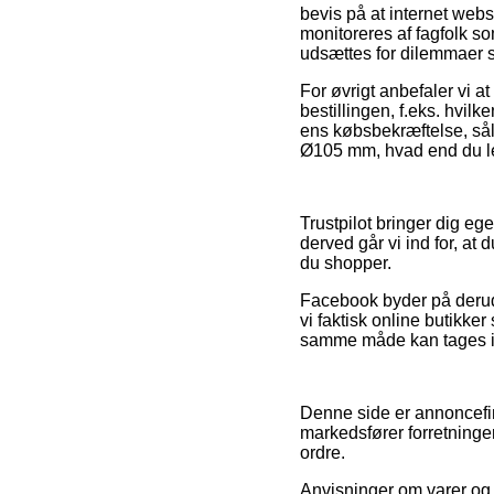
bevis på at internet web
monitoreres af fagfolk so
udsættes for dilemmaer so
For øvrigt anbefaler vi a
bestillingen, f.eks. hvilk
ens købsbekræftelse, sål
Ø105 mm, hvad end du led
Trustpilot bringer dig eg
derved går vi ind for, at
du shopper.
Facebook byder på derudo
vi faktisk online butikke
samme måde kan tages i b
Denne side er annoncefin
markedsfører forretninge
ordre.
Anvisninger om varer og 