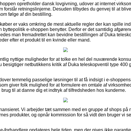
shoppen opretholder dansk lovgivning, udover at internet virksom
m forstår retningslinjerne. Desuden tilbydes du genvej til at blive
m følge af din bestilling.
t køber er vaks omkring de mest aktuelle regler der kan spille in
en byttepolitik e-shoppen benytter. Derfor er det samtidig afgøren
edes man fremadrettet kan bevidne bestillingen af Duka telesko
er efter et produkt til en kvinde eller mand.
entlig nyttige muligheder for at tolke en hel del nuværende kons
 du besigtiger netbutikkens kritik af Duka teleskopventil type 400
ver temmelig passelige løsninger til at få indsigt i e-shoppen
r som giver folk mulighed for at formulere en omtale af virksomh
rug til at danne dig et indtryk af tilfredsheden hos kunderne.
ansieret. Vi arbejder tæt sammen med en gruppe af shops på ne
rnes produkter, og opnår kommission for så vidt den bruger vi se
e-forhandlere opdateres hele tiden, men der gives ikke garanti