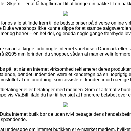
r Skjern – er at få fragtfirmaet til at bringe din pakke til en pa
or os alle at finde frem til de bedste priser på diverse online 
este Duka webshops ikke kunne slippe for at stampe salgsværdie
 damer og herrer – en hel del, og endda nogle gange frembyde le
re smart at kigge forbi nogle internet varehuse i Danmark efter 
grå Ø105 mm forinden du shopper, sådan at man er velinformeret 
bs på, at når en internet virksomhed reklamerer deres produkter ti
iltalende, bør det undertiden være et kendetegn på en uoprigtig
t omsluttet af en forordning, som assisterer kunden imod uærlige b
ortbetalinger eller betalinger med mobilen. Som et alternativ burd
elvis ViaBill, ifald du har til hensigt at honorere beløbet over 
Duka internet butik bør de uden tvivl betragte dens handelsbeti
r spændende.
 at undersøge om internet butikken er e-mærket medlem, hvilket