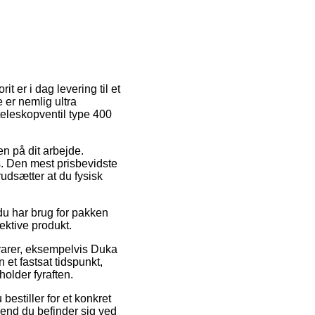
it er i dag levering til et
 er nemlig ultra
eleskopventil type 400
en på dit arbejde.
s. Den mest prisbevidste
udsætter at du fysisk
 du har brug for pakken
ektive produkt.
 varer, eksempelvis Duka
et fastsat tidspunkt,
older fyraften.
bestiller for et konkret
 end du befinder sig ved