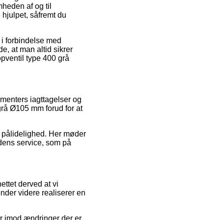
heden af og til
 hjulpet, såfremt du
d i forbindelse med
de, at man altid sikrer
pventil type 400 grå
umenters iagttagelser og
 grå Ø105 mm forud for at
s pålidelighed. Her møder
edens service, som på
ttet derved at vi
nder videre realiserer en
er imod ændringer der er