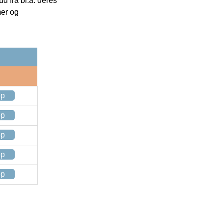
 fra bl.a. deres
mer og
op
op
op
op
op