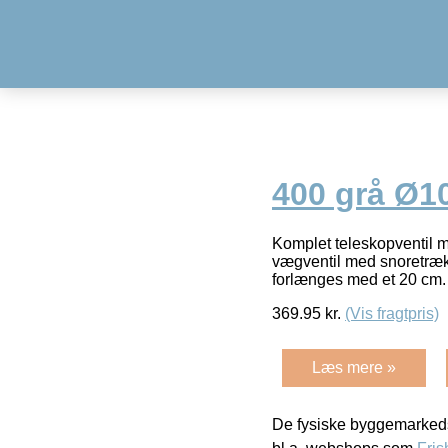
400 grå Ø
Komplet teleskopventil m
vægventil med snoretræk,
forlænges med et 20 cm.
369.95
kr.
(Vis fragtpris)
Læs mere »
De fysiske byggemarkeds