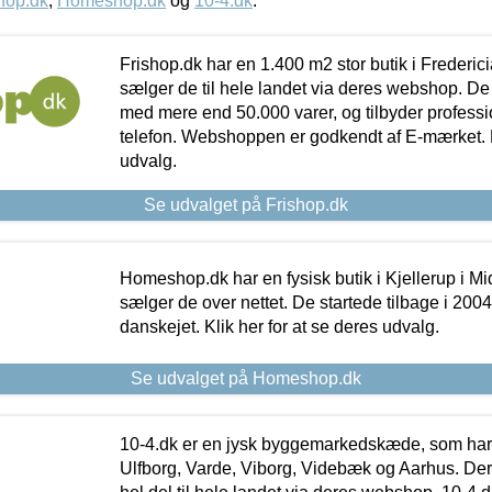
hop.dk
,
Homeshop.dk
og
10-4.dk
.
Frishop.dk har en 1.400 m2 stor butik i Frederic
sælger de til hele landet via deres webshop. De h
med mere end 50.000 varer, og tilbyder professi
telefon. Webshoppen er godkendt af E-mærket. Kl
udvalg.
Se udvalget på Frishop.dk
Homeshop.dk har en fysisk butik i Kjellerup i Mid
sælger de over nettet. De startede tilbage i 200
danskejet. Klik her for at se deres udvalg.
Se udvalget på Homeshop.dk
10-4.dk er en jysk byggemarkedskæde, som har 
Ulfborg, Varde, Viborg, Videbæk og Aarhus. De