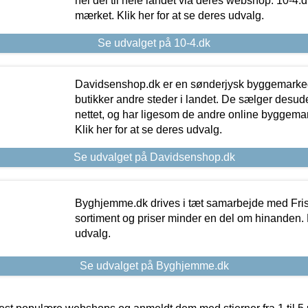
hel del til hele landet via deres webshop. 10-4.d
mærket. Klik her for at se deres udvalg.
Se udvalget på 10-4.dk
Davidsenshop.dk er en sønderjysk byggemark
butikker andre steder i landet. De sælger desud
nettet, og har ligesom de andre online byggemar
Klik her for at se deres udvalg.
Se udvalget på Davidsenshop.dk
Byghjemme.dk drives i tæt samarbejde med Fris
sortiment og priser minder en del om hinanden. K
udvalg.
Se udvalget på Byghjemme.dk