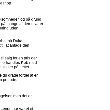
kkeshop.
virksomheder, og på grund
n på mange af deres varer
vering uden
rabat på Duka
til at antage den
l salg for en pris der
 e-forhandler. Køb med
utikker på nettet.
e du drage fordel af en
en periode.
ngelser, men det er
 længe har været et