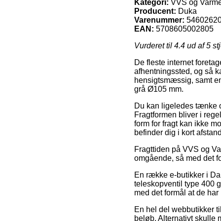
Kategori:
VVS og Varme >
Producent:
Duka
Varenummer:
5460262
EAN:
5708605002805
Vurderet til
4.4
ud af 5 st
De fleste internet foretag
afhentningssted, og så ka
hensigtsmæssig, samt end
grå Ø105 mm.
Du kan ligeledes tænke ov
Fragtformen bliver i reg
form for fragt kan ikke 
befinder dig i kort afsta
Fragttiden på VVS og Varm
omgående, så med det form
En række e-butikker i Da
teleskopventil type 400 
med det formål at de har 
En hel del webbutikker til
beløb. Alternativt skulle