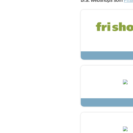
bl.a. webshops som
Fris