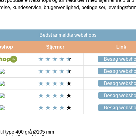
t populære webshops og anmeldt dem med stjerner fra 1 til 5 ud
rrelse, kundeservice, brugervenlighed, betingelser, leveringsfor
Bedst anmeldte webshops
bshop
Stjerner
Link
Besøg websh
Besøg websh
Besøg websh
Besøg websh
Besøg websh
til type 400 grå Ø105 mm