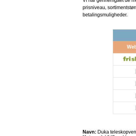
Vi har gennemgået de mes
prisniveau, sortimentstø
betalingsmuligheder.
We
Navn:
Duka teleskopven