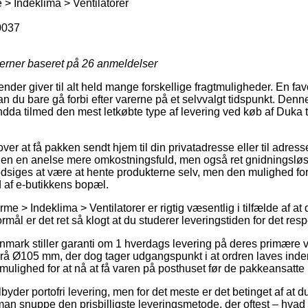
 Indeklima > Ventilatorer
0037
jerner baseret på
26
anmeldelser
ender giver til alt held mange forskellige fragtmuligheder. En favor
n du bare gå forbi efter varerne på et selvvalgt tidspunkt. Denne
da tilmed den mest letkøbte type af levering ved køb af Duka t
er at få pakken sendt hjem til din privatadresse eller til adress
elen en anelse mere omkostningsfuld, men også ret gnidningslø
modsiges at være at hente produkterne selv, men den mulighed for
nd af e-butikkens bopæl.
e > Indeklima > Ventilatorer er rigtig væsentlig i tilfælde af at
ål er det ret så klogt at du studerer leveringstiden for det resp
nmark stiller garanti om 1 hverdags levering på deres primære
grå Ø105 mm, der dog tager udgangspunkt i at ordren laves inden 
mulighed for at nå at få varen på posthuset før de pakkeansatte h
byder portofri levering, men for det meste er det betinget af at du 
 man snuppe den prisbilligste leveringsmetode, der oftest – hvad