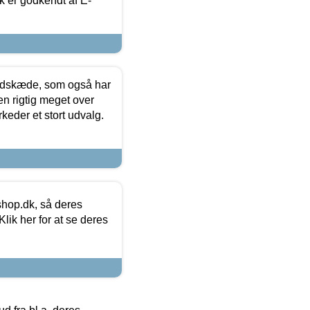
k er godkendt af E-
edskæde, som også har
en rigtig meget over
keder et stort udvalg.
hop.dk, så deres
lik her for at se deres