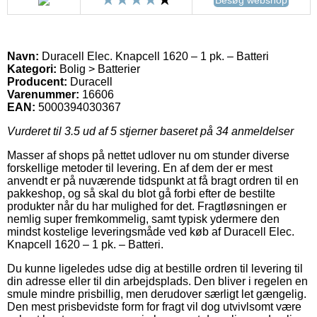
Navn:
Duracell Elec. Knapcell 1620 – 1 pk. – Batteri
Kategori:
Bolig > Batterier
Producent:
Duracell
Varenummer:
16606
EAN:
5000394030367
Vurderet til
3.5
ud af 5 stjerner baseret på
34
anmeldelser
Masser af shops på nettet udlover nu om stunder diverse
forskellige metoder til levering. En af dem der er mest
anvendt er på nuværende tidspunkt at få bragt ordren til en
pakkeshop, og så skal du blot gå forbi efter de bestilte
produkter når du har mulighed for det. Fragtløsningen er
nemlig super fremkommelig, samt typisk ydermere den
mindst kostelige leveringsmåde ved køb af Duracell Elec.
Knapcell 1620 – 1 pk. – Batteri.
Du kunne ligeledes udse dig at bestille ordren til levering til
din adresse eller til din arbejdsplads. Den bliver i regelen en
smule mindre prisbillig, men derudover særligt let gængelig.
Den mest prisbevidste form for fragt vil dog utvivlsomt være