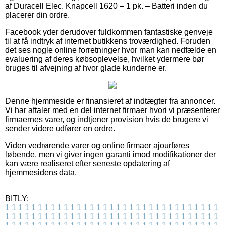
af Duracell Elec. Knapcell 1620 – 1 pk. – Batteri inden du
placerer din ordre.
Facebook yder derudover fuldkommen fantastiske genveje
til at få indtryk af internet butikkens troværdighed. Foruden
det ses nogle online forretninger hvor man kan nedfælde en
evaluering af deres købsoplevelse, hvilket ydermere bør
bruges til afvejning af hvor glade kunderne er.
Denne hjemmeside er finansieret af indtægter fra annoncer.
Vi har aftaler med en del internet firmaer hvori vi præsenterer
firmaernes varer, og indtjener provision hvis de brugere vi
sender videre udfører en ordre.
Viden vedrørende varer og online firmaer ajourføres
løbende, men vi giver ingen garanti imod modifikationer der
kan være realiseret efter seneste opdatering af
hjemmesidens data.
BITLY:
1
1
1
1
1
1
1
1
1
1
1
1
1
1
1
1
1
1
1
1
1
1
1
1
1
1
1
1
1
1
1
1
1
1
1
1
1
1
1
1
1
1
1
1
1
1
1
1
1
1
1
1
1
1
1
1
1
1
1
1
1
1
1
1
1
1