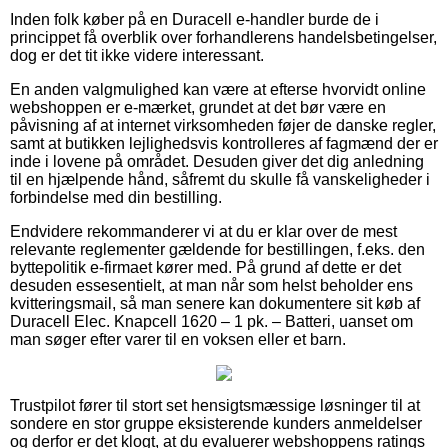
Inden folk køber på en Duracell e-handler burde de i
princippet få overblik over forhandlerens handelsbetingelser,
dog er det tit ikke videre interessant.
En anden valgmulighed kan være at efterse hvorvidt online
webshoppen er e-mærket, grundet at det bør være en
påvisning af at internet virksomheden føjer de danske regler,
samt at butikken lejlighedsvis kontrolleres af fagmænd der er
inde i lovene på området. Desuden giver det dig anledning
til en hjælpende hånd, såfremt du skulle få vanskeligheder i
forbindelse med din bestilling.
Endvidere rekommanderer vi at du er klar over de mest
relevante reglementer gældende for bestillingen, f.eks. den
byttepolitik e-firmaet kører med. På grund af dette er det
desuden essesentielt, at man når som helst beholder ens
kvitteringsmail, så man senere kan dokumentere sit køb af
Duracell Elec. Knapcell 1620 – 1 pk. – Batteri, uanset om
man søger efter varer til en voksen eller et barn.
Trustpilot fører til stort set hensigtsmæssige løsninger til at
sondere en stor gruppe eksisterende kunders anmeldelser
og derfor er det klogt, at du evaluerer webshoppens ratings