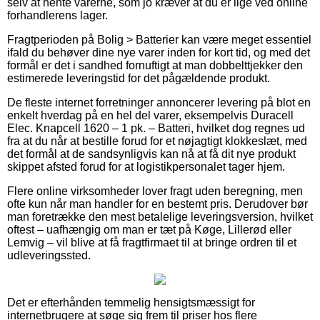
selv at hente varerne, som jo kræver at du er lige ved online
forhandlerens lager.
Fragtperioden på Bolig > Batterier kan være meget essentiel
ifald du behøver dine nye varer inden for kort tid, og med det
formål er det i sandhed fornuftigt at man dobbelttjekker den
estimerede leveringstid for det pågældende produkt.
De fleste internet forretninger annoncerer levering på blot en
enkelt hverdag på en hel del varer, eksempelvis Duracell
Elec. Knapcell 1620 – 1 pk. – Batteri, hvilket dog regnes ud
fra at du når at bestille forud for et nøjagtigt klokkeslæt, med
det formål at de sandsynligvis kan nå at få dit nye produkt
skippet afsted forud for at logistikpersonalet tager hjem.
Flere online virksomheder lover fragt uden beregning, men
ofte kun når man handler for en bestemt pris. Derudover bør
man foretrække den mest betalelige leveringsversion, hvilket
oftest – uafhængig om man er tæt på Køge, Lillerød eller
Lemvig – vil blive at få fragtfirmaet til at bringe ordren til et
udleveringssted.
Det er efterhånden temmelig hensigtsmæssigt for
internetbrugere at søge sig frem til priser hos flere