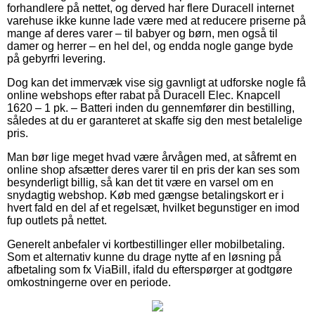
forhandlere på nettet, og derved har flere Duracell internet
varehuse ikke kunne lade være med at reducere priserne på
mange af deres varer – til babyer og børn, men også til
damer og herrer – en hel del, og endda nogle gange byde
på gebyrfri levering.
Dog kan det immervæk vise sig gavnligt at udforske nogle få
online webshops efter rabat på Duracell Elec. Knapcell
1620 – 1 pk. – Batteri inden du gennemfører din bestilling,
således at du er garanteret at skaffe sig den mest betalelige
pris.
Man bør lige meget hvad være årvågen med, at såfremt en
online shop afsætter deres varer til en pris der kan ses som
besynderligt billig, så kan det tit være en varsel om en
snydagtig webshop. Køb med gængse betalingskort er i
hvert fald en del af et regelsæt, hvilket begunstiger en imod
fup outlets på nettet.
Generelt anbefaler vi kortbestillinger eller mobilbetaling.
Som et alternativ kunne du drage nytte af en løsning på
afbetaling som fx ViaBill, ifald du efterspørger at godtgøre
omkostningerne over en periode.