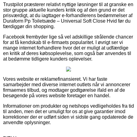
Trustpilot præsterer relativt nyttige løsninger til at granske en
stor gruppe aktuelle kunders kritik og af den grund er det
prisværdigt, at du iagttager e-forhandlerens bedømmelser af
Duraform Pp Toiletsæde – Universal Soft Close Hvid før du
færdiggør din shopping.
Facebook frembyder lige så vel adskillige strålende chancer
for at få kendskab til e-firmaets popularitet. I øvrigt ser vi
mange internet forhandlere hvor det er muligt at udfærdige
en kritik af deres købsoplevelse, som også bør anvendes til
at bedømme tidligere kunders oplevelser.
Vores website er reklamefinansieret. Vi har faste
samarbejder med diverse internet outlets når vi annoncerer
firmaernes tilbud, og modtager godtgørelse ifald en af de
besøgende på vores website foretager en handel.
Informationer om produkter og netshops vedligeholdes fra tid
til anden, men det er umuligt for os at give garantier imod
korrektioner der er udført siden vi sidste gang opdaterede de
anvendte oplysninger.