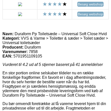
Besøg webshop
Besøg webshop
Navn:
Duraform Pp Toiletsæde – Universal Soft Close Hvid
Kategori:
VVS & Varme > Toiletter & sæder > Toilet sæder >
Universal toiletsæder
Producent:
Duraform
Varenummer:
7858
EAN:
5701951109105
Vurderet til
4.2
ud af 5 stjerner baseret på
41
anmeldelser
En stor portion online selskaber tildeler nu en række
forskellige fragtformer. En favorit er i dag afhentningssteder,
hvor du selv henter de bestilte varer når du har tid.
Fragttypen er jo særdeles hensigtsmæssig, og endda
ydermere den mest prisbevidste leveringsform ved køb af
Duraform Pp Toiletsæde – Universal Soft Close Hvid.
Du bør omvendt foretrække at få varerne leveret hjem til din
privatadresse eller ud til dit arbejde. Fragtmetoden er