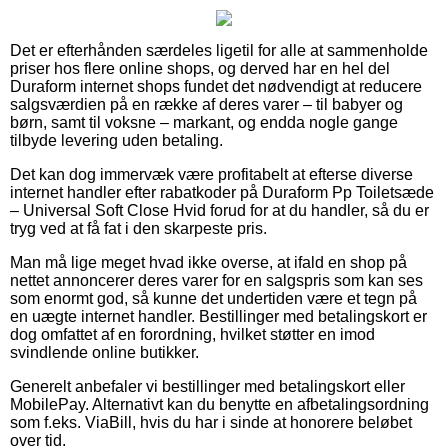
Det er efterhånden særdeles ligetil for alle at sammenholde
priser hos flere online shops, og derved har en hel del
Duraform internet shops fundet det nødvendigt at reducere
salgsværdien på en række af deres varer – til babyer og
børn, samt til voksne – markant, og endda nogle gange
tilbyde levering uden betaling.
Det kan dog immervæk være profitabelt at efterse diverse
internet handler efter rabatkoder på Duraform Pp Toiletsæde
– Universal Soft Close Hvid forud for at du handler, så du er
tryg ved at få fat i den skarpeste pris.
Man må lige meget hvad ikke overse, at ifald en shop på
nettet annoncerer deres varer for en salgspris som kan ses
som enormt god, så kunne det undertiden være et tegn på
en uægte internet handler. Bestillinger med betalingskort er
dog omfattet af en forordning, hvilket støtter en imod
svindlende online butikker.
Generelt anbefaler vi bestillinger med betalingskort eller
MobilePay. Alternativt kan du benytte en afbetalingsordning
som f.eks. ViaBill, hvis du har i sinde at honorere beløbet
over tid.