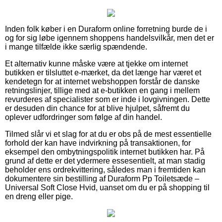
Inden folk køber i en Duraform online forretning burde de i
og for sig løbe igennem shoppens handelsvilkår, men det er
i mange tilfælde ikke særlig spændende.
Et alternativ kunne måske være at tjekke om internet
butikken er tilsluttet e-mærket, da det længe har været et
kendetegn for at internet webshoppen forstår de danske
retningslinjer, tillige med at e-butikken en gang i mellem
revurderes af specialister som er inde i lovgivningen. Dette
er desuden din chance for at blive hjulpet, såfremt du
oplever udfordringer som følge af din handel.
Tilmed slår vi et slag for at du er obs på de mest essentielle
forhold der kan have indvirkning på transaktionen, for
eksempel den ombytningspolitik internet butikken har. På
grund af dette er det ydermere essesentielt, at man stadig
beholder ens ordrekvittering, således man i fremtiden kan
dokumentere sin bestilling af Duraform Pp Toiletsæde –
Universal Soft Close Hvid, uanset om du er på shopping til
en dreng eller pige.