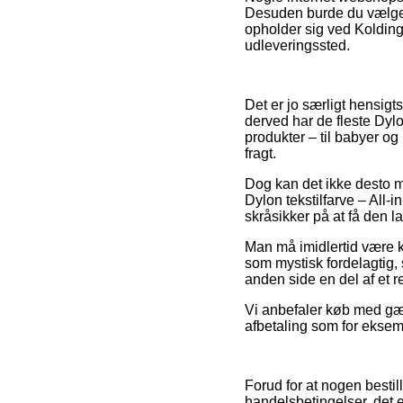
Desuden burde du vælge 
opholder sig ved Kolding, 
udleveringssted.
Det er jo særligt hensigt
derved har de fleste Dylo
produkter – til babyer og 
fragt.
Dog kan det ikke desto mi
Dylon tekstilfarve – All-
skråsikker på at få den la
Man må imidlertid være kl
som mystisk fordelagtig,
anden side en del af et 
Vi anbefaler køb med gæn
afbetaling som for eksem
Forud for at nogen bestil
handelsbetingelser, det 