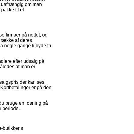
 – uafhængig om man
 pakke til et
e firmaer på nettet, og
n række af deres
da nogle gange tilbyde fri
ndlere efter udsalg på
 således at man er
dsalgspris der kan ses
 Kortbetalinger er på den
 du bruge en løsning på
e periode.
 e-butikkens