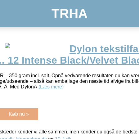
TRHA
Dylon tekstilfa
l… 12 Intense Black/Velvet Bla
0 gram incl. salt. Opnå vedvarende resultater, du kan være
age/udseende – altså kan emballage den næste tid afvige fra bill
e.Â Â Med DylonÂ
(Læs mere)
Køb nu »
kæder kender vi alle sammen, men kender du også de bedste p