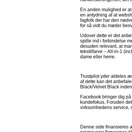
En anden mulighed er at 
en antydning af at websh
fagfolk der har den nødv
for så vidt du møder be
Udover dette er det anb
spille ind i forbindelse m
desuden relevant, at man 
tekstilfarve – All-in-1 (i
dame eller herre.
Trustpilot yder aldeles 
af dette kan det anbefales
Black/Velvet Black inden
Facebook bringer dig på 
kundefokus. Foruden det 
virksomhedens service, som
Denne side finansieres 