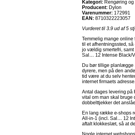
Kategori:
Rengøring og p
Producent:
Dylon
Varenummer:
172991
EAN:
8710322223057
Vurderet til
3.9
ud af 5 st
Temmelig mange online forr
til et afhentningssted, s
jo vældig smertefri, samt t
Sal… 12 Intense Black/V
Du bør tillige planlægge at
dyrere, men på den anden
tid være at du selv hente
internet firmaets adresse
Antal dages levering på
vital om man skal bruge di
dobbelttjekker det ansl
En lang række e-shops re
All-in-1 (incl. Sal… 12 I
aftalt klokkeslæt, så at
Nogle internet webshops g