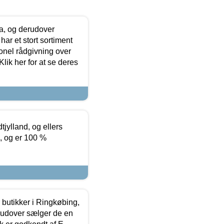
ia, og derudover
ar et stort sortiment
onel rådgivning over
ik her for at se deres
tjylland, og ellers
4, og er 100 %
butikker i Ringkøbing,
rudover sælger de en