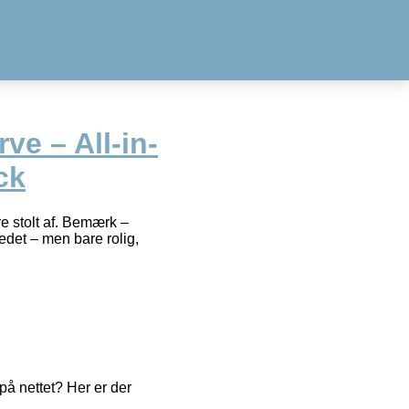
rve – All-in-
ck
 stolt af. Bemærk –
edet – men bare rolig,
å nettet? Her er der