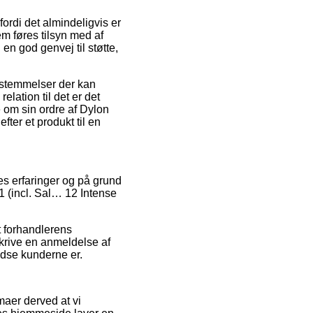
ordi det almindeligvis er
m føres tilsyn med af
n god genvej til støtte,
estemmelser der kan
elation til det er det
e om sin ordre af Dylon
fter et produkt til en
s erfaringer og på grund
n-1 (incl. Sal… 12 Intense
t forhandlerens
skrive en anmeldelse af
redse kunderne er.
aer derved at vi