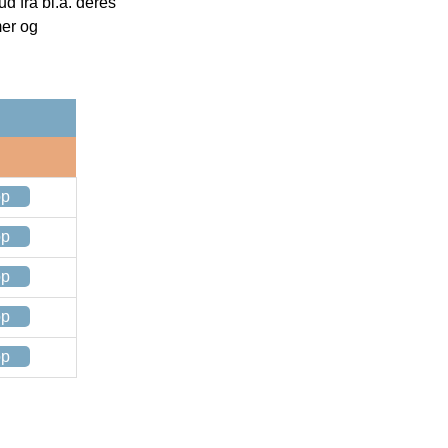
 fra bl.a. deres
mer og
op
op
op
op
op