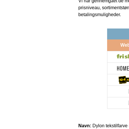
Vi har gennemgået de mes
prisniveau, sortimentstø
betalingsmuligheder.
We
Navn:
Dylon tekstilfarve 