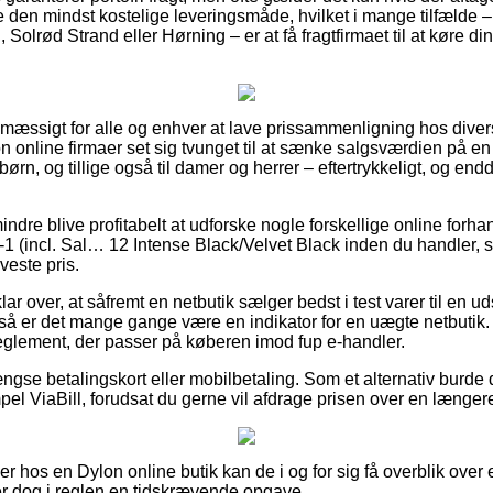
den mindst kostelige leveringsmåde, hvilket i mange tilfælde
Solrød Strand eller Hørning – er at få fragtfirmaet til at køre din
smæssigt for alle og enhver at lave prissammenligning hos divers
n online firmaer set sig tvunget til at sænke salgsværdien på e
børn, og tillige også til damer og herrer – eftertrykkeligt, og end
ndre blive profitabelt at udforske nogle forskellige online forha
in-1 (incl. Sal… 12 Intense Black/Velvet Black inden du handler,
veste pris.
ar over, at såfremt en netbutik sælger bedst i test varer til en u
 så er det mange gange være en indikator for en uægte netbutik.
reglement, der passer på køberen imod fup e-handler.
gse betalingskort eller mobilbetaling. Som et alternativ burde
pel ViaBill, forudsat du gerne vil afdrage prisen over en længer
ler hos en Dylon online butik kan de i og for sig få overblik over
er dog i reglen en tidskrævende opgave.