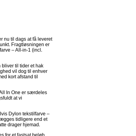
 nu til dags at få leveret
spunkt. Fragtløsningen er
arve – All-in-1 (incl.
liver til tider et hak
hed vil dog til enhver
ed kort afstand til
All In One er særdeles
fuldt at vi
is Dylon tekstilfarve –
lægges tidligere end et
atte drager hjemad.
s for et fastsat beløb.