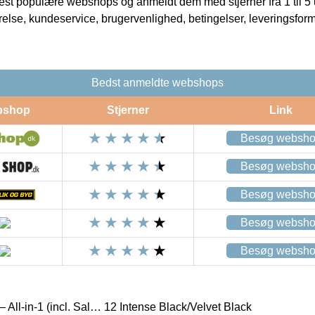
t populære webshops og anmeldt dem med stjerner fra 1 til 5 ud
rrelse, kundeservice, brugervenlighed, betingelser, leveringsfor
Bedst anmeldte webshops
bshop
Stjerner
Link
Besøg websh
Besøg websh
Besøg websh
Besøg websh
Besøg websh
– All-in-1 (incl. Sal… 12 Intense Black/Velvet Black