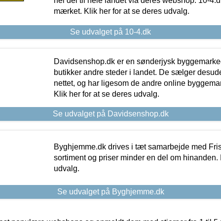
hel del til hele landet via deres webshop. 10-4.d
mærket. Klik her for at se deres udvalg.
Se udvalget på 10-4.dk
Davidsenshop.dk er en sønderjysk byggemark
butikker andre steder i landet. De sælger desud
nettet, og har ligesom de andre online byggemar
Klik her for at se deres udvalg.
Se udvalget på Davidsenshop.dk
Byghjemme.dk drives i tæt samarbejde med Fris
sortiment og priser minder en del om hinanden. K
udvalg.
Se udvalget på Byghjemme.dk