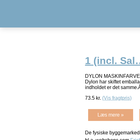
1 (incl. Sa
DYLON MASKINFARVER – 35
Dylon har skiftet emball
indholdet er det samm
73.5
kr.
(Vis fragtpris)
Læs mere »
De fysiske byggemarkeds