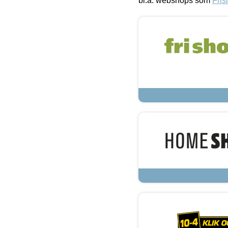
bl.a. webshops som
Fris