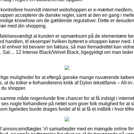
kontrollere hvorvidt internet webshoppen er e-mærket medlem, f
oppen accepterer de danske regler, samt at den en gang i melle
endige knowhow om de gældende regulativer. Dette er desuden e
svær med din shopping.
efalelsesværdigt at kunden er opmærksom på de elementære b
ed handlen, til eksempel hvilken bytteret e-shoppen kører med. I r
til enhver tid bevarer sin faktura, så man fremadrettet kan vidn
ncl. Sal… 12 Intense Black/Velvet Black, ligegyldigt om man leder e
ærlige muligheder for at eftergå ganske mange nuværende købere
, at du tolker e-forhandlerens kritik af Dylon tekstilfarve – All-i
 du shopper.
samme måde nogenlunde fine chancer for at få indsigt i interne
ses nogle forhandlere på nettet som giver folk mulighed for at 
 ligeledes burde drages fordel af til at få et indblik i hvor tilf
af annonceindtægter. Vi samarbejder med en mængde online firm