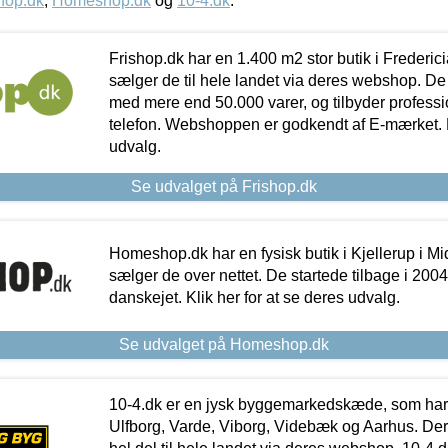
hop.dk
,
Homeshop.dk
og
10-4.dk
.
Frishop.dk har en 1.400 m2 stor butik i Frederic
sælger de til hele landet via deres webshop. De h
med mere end 50.000 varer, og tilbyder professi
telefon. Webshoppen er godkendt af E-mærket. Kl
udvalg.
Se udvalget på Frishop.dk
Homeshop.dk har en fysisk butik i Kjellerup i Mid
sælger de over nettet. De startede tilbage i 200
danskejet. Klik her for at se deres udvalg.
Se udvalget på Homeshop.dk
10-4.dk er en jysk byggemarkedskæde, som har 
Ulfborg, Varde, Viborg, Videbæk og Aarhus. De