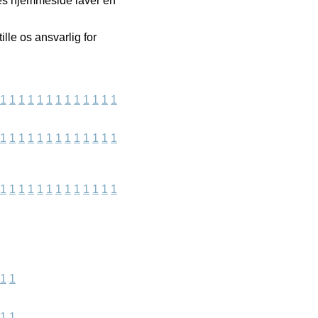
res hjemmeside laver en
lle os ansvarlig for
1
1
1
1
1
1
1
1
1
1
1
1
1
1
1
1
1
1
1
1
1
1
1
1
1
1
1
1
1
1
1
1
1
1
1
1
1
1
1
1
1
1
1