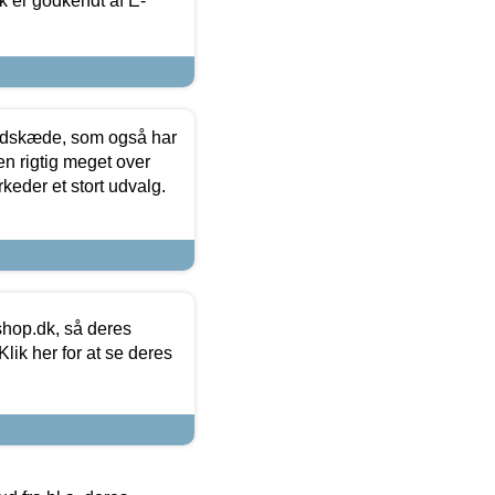
k er godkendt af E-
edskæde, som også har
en rigtig meget over
keder et stort udvalg.
hop.dk, så deres
lik her for at se deres