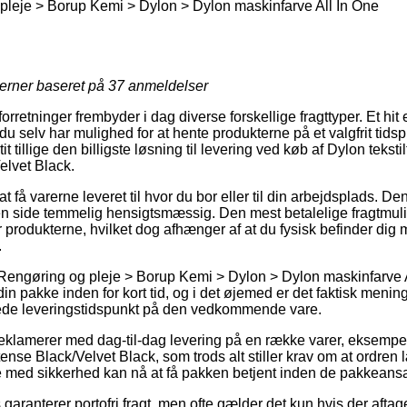
leje > Borup Kemi > Dylon > Dylon maskinfarve All In One
jerner baseret på
37
anmeldelser
etninger frembyder i dag diverse forskellige fragttyper. Et hit er
å du selv har mulighed for at hente produkterne på et valgfrit tid
it tillige den billigste løsning til levering ved køb af Dylon tekstilf
elvet Black.
 få varerne leveret til hvor du bor eller til din arbejdsplads. Den b
 side temmelig hensigtsmæssig. Den mest betalelige fragtmulig
r produkterne, hvilket dog afhænger af at du fysisk befinder dig m
.
 Rengøring og pleje > Borup Kemi > Dylon > Dylon maskinfarve 
n pakke inden for kort tid, og i det øjemed er det faktisk menings
åede leveringstidspunkt på den vedkommende vare.
klamerer med dag-til-dag levering på en række varer, eksempelv
ntense Black/Velvet Black, som trods alt stiller krav om at ordren 
 de med sikkerhed kan nå at få pakken betjent inden de pakkeans
aranterer portofri fragt, men ofte gælder det kun hvis der aftage