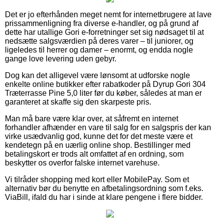
Det er jo efterhånden meget nemt for internetbrugere at lave
prissammenligning fra diverse e-handler, og på grund af
dette har utallige Gori e-forretninger set sig nødsaget til at
nedsætte salgsværdien på deres varer – til juniorer, og
ligeledes til herrer og damer – enormt, og endda nogle
gange love levering uden gebyr.
Dog kan det alligevel være lønsomt at udforske nogle
enkelte online butikker efter rabatkoder på Dyrup Gori 304
Træterrasse Pine 5,0 liter før du køber, således at man er
garanteret at skaffe sig den skarpeste pris.
Man må bare være klar over, at såfremt en internet
forhandler afhænder en vare til salg for en salgspris der kan
virke usædvanlig god, kunne det for det meste være et
kendetegn på en uærlig online shop. Bestillinger med
betalingskort er trods alt omfattet af en ordning, som
beskytter os overfor falske internet varehuse.
Vi tilråder shopping med kort eller MobilePay. Som et
alternativ bør du benytte en afbetalingsordning som f.eks.
ViaBill, ifald du har i sinde at klare pengene i flere bidder.