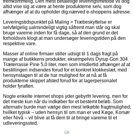
fremkommelig. Den mest betalelige leveringsmetode vil dog
altid vise sig at være at hente produkterne selv, som dog
afhænger af at du opholder dig nærved e-shoppens adresse.
Leveringstidspunktet på Maling > Træbeskyttelse er
selvfølgelig ualmindeligt vigtig såfremt man står og skal
bruge varerne inden for få dage, så af den grund er det
forholdsvis klogt at man undersøger leveringstiden på den
respektive vare.
Masser af online firmaer stiller udsigt til 1 dags fragt på
mange af butikkens produkter, eksempelvis Dyrup Gori 304
Træterrasse Pine 5,0 liter, men som imidlertid afhænger af at
bestillingen indsendes forud for et konkret klokkeslæt, med
hensynstagen til at de har mulighed for at nå at få
produkterne skippet afsted forud for at lagerpersonalet
holder fyraften.
Nogle enkelte internet shops yder gebyrfri levering, men for
det meste kun når du indkøber for et bestemt beløb. Som
alternativ burde man vælge den mest letkøbte fragtmulighed,
hvilket typisk – uden hensyn til om man er ved Køge, Korsør
eller Nivå – vil blive at få dem til at bringe varerne til et
udleveringssted.