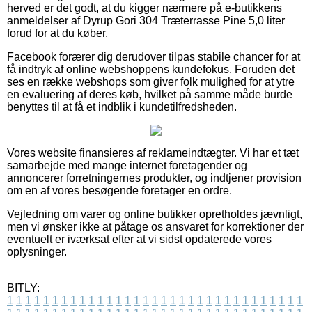
herved er det godt, at du kigger nærmere på e-butikkens
anmeldelser af Dyrup Gori 304 Træterrasse Pine 5,0 liter
forud for at du køber.
Facebook forærer dig derudover tilpas stabile chancer for at
få indtryk af online webshoppens kundefokus. Foruden det
ses en række webshops som giver folk mulighed for at ytre
en evaluering af deres køb, hvilket på samme måde burde
benyttes til at få et indblik i kundetilfredsheden.
Vores website finansieres af reklameindtægter. Vi har et tæt
samarbejde med mange internet foretagender og
annoncerer forretningernes produkter, og indtjener provision
om en af vores besøgende foretager en ordre.
Vejledning om varer og online butikker opretholdes jævnligt,
men vi ønsker ikke at påtage os ansvaret for korrektioner der
eventuelt er iværksat efter at vi sidst opdaterede vores
oplysninger.
BITLY:
1
1
1
1
1
1
1
1
1
1
1
1
1
1
1
1
1
1
1
1
1
1
1
1
1
1
1
1
1
1
1
1
1