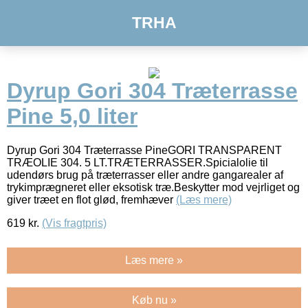
TRHA
Dyrup Gori 304 Træterrasse
Pine 5,0 liter
Dyrup Gori 304 Træterrasse PineGORI TRANSPARENT
TRÆOLIE 304. 5 LT.TRÆTERRASSER.Spicialolie til
udendørs brug på træterrasser eller andre gangarealer af
trykimprægneret eller eksotisk træ.Beskytter mod vejrliget og
giver træet en flot glød, fremhæver
(Læs mere)
619
kr.
(Vis fragtpris)
Læs mere »
Køb nu »