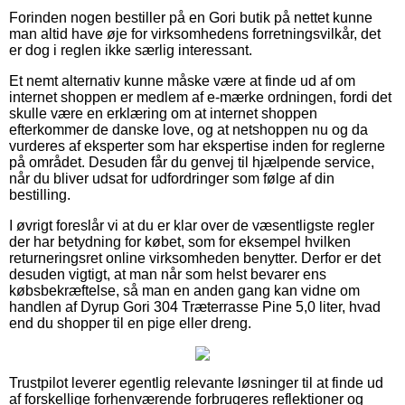
Forinden nogen bestiller på en Gori butik på nettet kunne
man altid have øje for virksomhedens forretningsvilkår, det
er dog i reglen ikke særlig interessant.
Et nemt alternativ kunne måske være at finde ud af om
internet shoppen er medlem af e-mærke ordningen, fordi det
skulle være en erklæring om at internet shoppen
efterkommer de danske love, og at netshoppen nu og da
vurderes af eksperter som har ekspertise inden for reglerne
på området. Desuden får du genvej til hjælpende service,
når du bliver udsat for udfordringer som følge af din
bestilling.
I øvrigt foreslår vi at du er klar over de væsentligste regler
der har betydning for købet, som for eksempel hvilken
returneringsret online virksomheden benytter. Derfor er det
desuden vigtigt, at man når som helst bevarer ens
købsbekræftelse, så man en anden gang kan vidne om
handlen af Dyrup Gori 304 Træterrasse Pine 5,0 liter, hvad
end du shopper til en pige eller dreng.
Trustpilot leverer egentlig relevante løsninger til at finde ud
af forskellige forhenværende forbrugeres reflektioner og