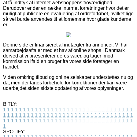
at få indtryk af internet webshoppens troværdighed.
Derudover er der en række internet forretninger hvor det er
muligt at publicere en evaluering af ordreforløbet, hvilket lige
så vel burde anvendes til at fornemme hvor glade kunderne
er.
Denne side er finansieret af indtægter fra annoncer. Vi har
samarbejdsaftaler med et hav af online shops i Danmark
derved at vi præsenterer deres varer, og tager imod
kommission ifald en bruger fra vores side foretager en
handel.
Viden omkring tilbud og online selskaber understøttes nu og
da, men der tages forbehold for korrektioner der kan være
udarbejdet siden sidste opdatering af vores oplysninger.
BITLY:
1
1
1
1
1
1
1
1
1
1
1
1
1
1
1
1
1
1
1
1
1
1
1
1
1
1
1
1
1
1
1
1
1
1
1
1
1
1
1
1
1
1
1
1
1
1
1
1
1
1
1
1
1
1
1
1
1
1
1
1
1
1
1
1
1
1
1
1
1
1
1
1
1
1
1
1
1
1
1
1
1
1
1
1
1
1
1
1
1
1
1
1
1
1
1
1
1
1
1
1
SPOTIFY: