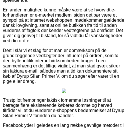
spændende.
En anden mulighed kunne måske være at se hvorvidt e-
forhandleren er e-mærket medlem, siden det bør være et
sympol på at internet webshoppen imødekommer gældende
dansk lovgivning, samt at online butikken fra tid til anden
vurderes af fagfolk der kender vedtægterne på området. Det
giver dig genvej til bistand, for så vidt du får vanskeligheder
ved din ordre.
Dertil slår vi et slag for at man er opmærksom på de
grundlæggende vedtægter der influerer på ordren, som fx
den byttepolitik internet virksomheden bruger. I den
sammenhæng er det tillige vigtigt, at man stadigvæk sikrer
sin faktura e-mail, således man altid kan dokumentere sit
køb af Dyrup Silan Primer V, om du søger efter varer til en
pige eller dreng.
Trustpilot frembringer faktisk fornemme løsninger til at
betragte flere eksisterende køberes domme og herved
tilråder vi, at du vurderer e-shoppens bedømmelser af Dyrup
Silan Primer V forinden du handler.
Facebook yder ligeledes en lang række gavnlige metoder til