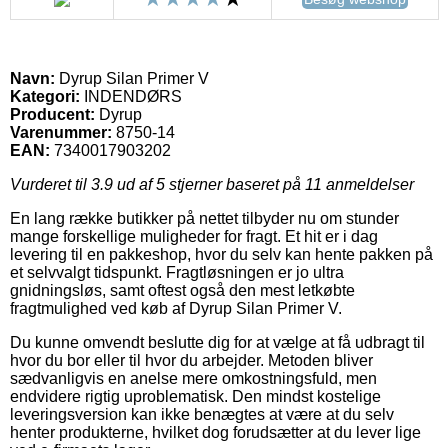
Navn:
Dyrup Silan Primer V
Kategori:
INDENDØRS
Producent:
Dyrup
Varenummer:
8750-14
EAN:
7340017903202
Vurderet til
3.9
ud af 5 stjerner baseret på
11
anmeldelser
En lang række butikker på nettet tilbyder nu om stunder
mange forskellige muligheder for fragt. Et hit er i dag
levering til en pakkeshop, hvor du selv kan hente pakken på
et selvvalgt tidspunkt. Fragtløsningen er jo ultra
gnidningsløs, samt oftest også den mest letkøbte
fragtmulighed ved køb af Dyrup Silan Primer V.
Du kunne omvendt beslutte dig for at vælge at få udbragt til
hvor du bor eller til hvor du arbejder. Metoden bliver
sædvanligvis en anelse mere omkostningsfuld, men
endvidere rigtig uproblematisk. Den mindst kostelige
leveringsversion kan ikke benægtes at være at du selv
henter produkterne, hvilket dog forudsætter at du lever lige