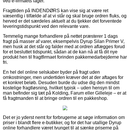
ved e-firmaets lager.
Fragttiden på INDENDØRS kan vise sig at være ret
væsentlig i tilfælde af at vi står og skal bruge ordren fluks, og
herved er det særdeles aktuelt at du tjekker det forventede
leveringstidspunkt ved den relevante vare.
Temmelig mange forhandlere på nettet præsterer 1 dags
fragt på masser af varer, eksempelvis Dyrup Silan Primer V,
men husk at det står og falder med at ordren aflægges forud
for et besluttet tidspunkt, sådan at de kan nå at få dit nye
produkt hen til fragtfirmaet forinden pakkemedarbejderne har
fri.
En hel del online selskaber byder på fragt uden
omkostninger, men undertiden kræver det at der aftages for
et konkret beløb. Desuden burde du udse dig den mindst
kostelige fragtløsning, hvilket typisk – uden hensyn til om
man befinder sig tæt på Kolding, Farum eller Gilleleje – er at
få fragtmanden til at bringe ordren til en pakkeshop.
Det er jo yderst nemt for forbrugerne at søge information om
priser i blandt flere e-butikker, og for det har utallige Dyrup
online forhandlere været tvunget til at sænke priserne på