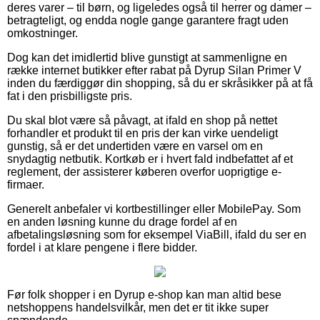
deres varer – til børn, og ligeledes også til herrer og damer –
betragteligt, og endda nogle gange garantere fragt uden
omkostninger.
Dog kan det imidlertid blive gunstigt at sammenligne en
række internet butikker efter rabat på Dyrup Silan Primer V
inden du færdiggør din shopping, så du er skråsikker på at få
fat i den prisbilligste pris.
Du skal blot være så påvagt, at ifald en shop på nettet
forhandler et produkt til en pris der kan virke uendeligt
gunstig, så er det undertiden være en varsel om en
snydagtig netbutik. Kortkøb er i hvert fald indbefattet af et
reglement, der assisterer køberen overfor uoprigtige e-
firmaer.
Generelt anbefaler vi kortbestillinger eller MobilePay. Som
en anden løsning kunne du drage fordel af en
afbetalingsløsning som for eksempel ViaBill, ifald du ser en
fordel i at klare pengene i flere bidder.
Før folk shopper i en Dyrup e-shop kan man altid bese
netshoppens handelsvilkår, men det er tit ikke super