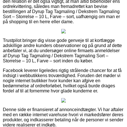
den relation er det også vigtigt, at man altid bibeholder ens
ordrekvittering, således man fremadrettet kan bevise
bestillingen af Dyrup Tag Tagmaling / Dekstrem Tagmaling
Sort – Storrelse – 10 L, Farve – sort, uafhængig om man er
på shopping til en herre eller dame.
Trustpilot bringer dig visse gode genveje til at kortlægge
adskillige andre kunders observationer og på grund af dette
anbefaler vi, at du undersøger online firmaets anmeldelser
af Dyrup Tag Tagmaling / Dekstrem Tagmaling Sort –
Storrelse – 10 L, Farve – sort inden du køber.
Facebook leverer ligeledes rigtig strålende chancer for at få
indsigt i webbutikkens troværdighed. Foruden det møder vi
nogle internet butikker hvor kunder kan afgive en
bedømmelse af ordreforløbet, hvilket også burde drages
fordel af til at fornemme hvor glade kunderne er.
Denne side er finansieret af annonceindtægter. Vi har aftaler
med en række internet varehuse hvori vi markedsfører deres
produkter, og indkasserer betaling når de personer vi sender
videre realiserer et indkøb.