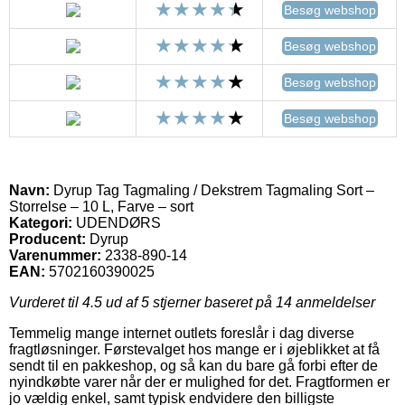
Besøg webshop
Besøg webshop
Besøg webshop
Besøg webshop
Navn:
Dyrup Tag Tagmaling / Dekstrem Tagmaling Sort –
Storrelse – 10 L, Farve – sort
Kategori:
UDENDØRS
Producent:
Dyrup
Varenummer:
2338-890-14
EAN:
5702160390025
Vurderet til
4.5
ud af 5 stjerner baseret på
14
anmeldelser
Temmelig mange internet outlets foreslår i dag diverse
fragtløsninger. Førstevalget hos mange er i øjeblikket at få
sendt til en pakkeshop, og så kan du bare gå forbi efter de
nyindkøbte varer når der er mulighed for det. Fragtformen er
jo vældig enkel, samt typisk endvidere den billigste