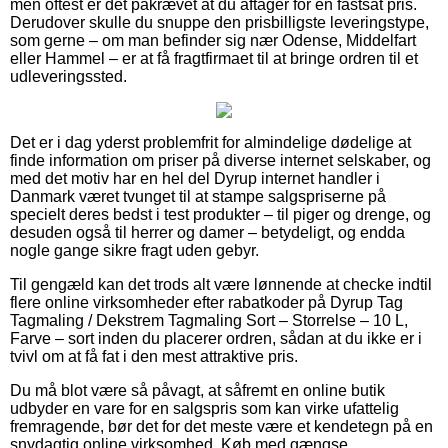
men oftest er det påkrævet at du aftager for en fastsat pris.
Derudover skulle du snuppe den prisbilligste leveringstype,
som gerne – om man befinder sig nær Odense, Middelfart
eller Hammel – er at få fragtfirmaet til at bringe ordren til et
udleveringssted.
Det er i dag yderst problemfrit for almindelige dødelige at
finde information om priser på diverse internet selskaber, og
med det motiv har en hel del Dyrup internet handler i
Danmark været tvunget til at stampe salgspriserne på
specielt deres bedst i test produkter – til piger og drenge, og
desuden også til herrer og damer – betydeligt, og endda
nogle gange sikre fragt uden gebyr.
Til gengæld kan det trods alt være lønnende at checke indtil
flere online virksomheder efter rabatkoder på Dyrup Tag
Tagmaling / Dekstrem Tagmaling Sort – Storrelse – 10 L,
Farve – sort inden du placerer ordren, sådan at du ikke er i
tvivl om at få fat i den mest attraktive pris.
Du må blot være så påvagt, at såfremt en online butik
udbyder en vare for en salgspris som kan virke ufattelig
fremragende, bør det for det meste være et kendetegn på en
snydagtig online virksomhed. Køb med gængse