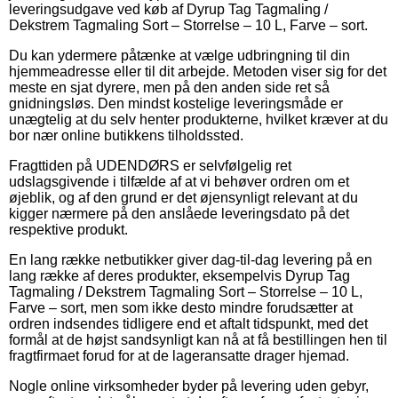
leveringsudgave ved køb af Dyrup Tag Tagmaling /
Dekstrem Tagmaling Sort – Storrelse – 10 L, Farve – sort.
Du kan ydermere påtænke at vælge udbringning til din
hjemmeadresse eller til dit arbejde. Metoden viser sig for det
meste en sjat dyrere, men på den anden side ret så
gnidningsløs. Den mindst kostelige leveringsmåde er
unægtelig at du selv henter produkterne, hvilket kræver at du
bor nær online butikkens tilholdssted.
Fragttiden på UDENDØRS er selvfølgelig ret
udslagsgivende i tilfælde af at vi behøver ordren om et
øjeblik, og af den grund er det øjensynligt relevant at du
kigger nærmere på den anslåede leveringsdato på det
respektive produkt.
En lang række netbutikker giver dag-til-dag levering på en
lang række af deres produkter, eksempelvis Dyrup Tag
Tagmaling / Dekstrem Tagmaling Sort – Storrelse – 10 L,
Farve – sort, men som ikke desto mindre forudsætter at
ordren indsendes tidligere end et aftalt tidspunkt, med det
formål at de højst sandsynligt kan nå at få bestillingen hen til
fragtfirmaet forud for at de lageransatte drager hjemad.
Nogle online virksomheder byder på levering uden gebyr,