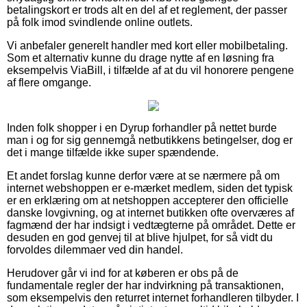
betalingskort er trods alt en del af et reglement, der passer
på folk imod svindlende online outlets.
Vi anbefaler generelt handler med kort eller mobilbetaling.
Som et alternativ kunne du drage nytte af en løsning fra
eksempelvis ViaBill, i tilfælde af at du vil honorere pengene
af flere omgange.
Inden folk shopper i en Dyrup forhandler på nettet burde
man i og for sig gennemgå netbutikkens betingelser, dog er
det i mange tilfælde ikke super spændende.
Et andet forslag kunne derfor være at se nærmere på om
internet webshoppen er e-mærket medlem, siden det typisk
er en erklæring om at netshoppen accepterer den officielle
danske lovgivning, og at internet butikken ofte overværes af
fagmænd der har indsigt i vedtægterne på området. Dette er
desuden en god genvej til at blive hjulpet, for så vidt du
forvoldes dilemmaer ved din handel.
Herudover går vi ind for at køberen er obs på de
fundamentale regler der har indvirkning på transaktionen,
som eksempelvis den returret internet forhandleren tilbyder. I