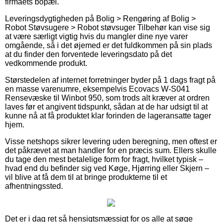
firmaets bopæl.
Leveringsdygtigheden på Bolig > Rengøring af Bolig >
Robot Støvsugere > Robot støvsuger Tilbehør kan vise sig
at være særligt vigtig hvis du mangler dine nye varer
omgående, så i det øjemed er det fuldkommen på sin plads
at du finder den forventede leveringsdato på det
vedkommende produkt.
Størstedelen af internet forretninger byder på 1 dags fragt på
en masse varenumre, eksempelvis Ecovacs W-S041
Rensevæske til Winbot 950, som trods alt kræver at ordren
laves før et angivent tidspunkt, sådan at de har udsigt til at
kunne nå at få produktet klar forinden de lageransatte tager
hjem.
Visse netshops sikrer levering uden beregning, men oftest er
det påkrævet at man handler for en præcis sum. Ellers skulle
du tage den mest betalelige form for fragt, hvilket typisk –
hvad end du befinder sig ved Køge, Hjørring eller Skjern –
vil blive at få dem til at bringe produkterne til et
afhentningssted.
Det er i dag ret så hensigtsmæssigt for os alle at søge