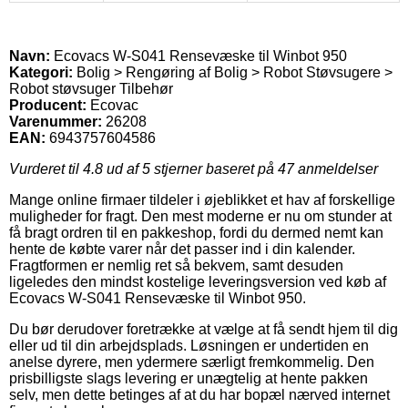
Navn:
Ecovacs W-S041 Rensevæske til Winbot 950
Kategori:
Bolig > Rengøring af Bolig > Robot Støvsugere >
Robot støvsuger Tilbehør
Producent:
Ecovac
Varenummer:
26208
EAN:
6943757604586
Vurderet til
4.8
ud af 5 stjerner baseret på
47
anmeldelser
Mange online firmaer tildeler i øjeblikket et hav af forskellige
muligheder for fragt. Den mest moderne er nu om stunder at
få bragt ordren til en pakkeshop, fordi du dermed nemt kan
hente de købte varer når det passer ind i din kalender.
Fragtformen er nemlig ret så bekvem, samt desuden
ligeledes den mindst kostelige leveringsversion ved køb af
Ecovacs W-S041 Rensevæske til Winbot 950.
Du bør derudover foretrække at vælge at få sendt hjem til dig
eller ud til din arbejdsplads. Løsningen er undertiden en
anelse dyrere, men ydermere særligt fremkommelig. Den
prisbilligste slags levering er unægtelig at hente pakken
selv, men dette betinges af at du har bopæl nærved internet