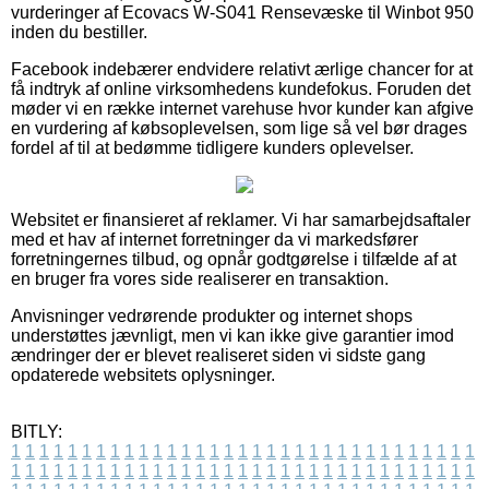
vurderinger af Ecovacs W-S041 Rensevæske til Winbot 950
inden du bestiller.
Facebook indebærer endvidere relativt ærlige chancer for at
få indtryk af online virksomhedens kundefokus. Foruden det
møder vi en række internet varehuse hvor kunder kan afgive
en vurdering af købsoplevelsen, som lige så vel bør drages
fordel af til at bedømme tidligere kunders oplevelser.
Websitet er finansieret af reklamer. Vi har samarbejdsaftaler
med et hav af internet forretninger da vi markedsfører
forretningernes tilbud, og opnår godtgørelse i tilfælde af at
en bruger fra vores side realiserer en transaktion.
Anvisninger vedrørende produkter og internet shops
understøttes jævnligt, men vi kan ikke give garantier imod
ændringer der er blevet realiseret siden vi sidste gang
opdaterede websitets oplysninger.
BITLY:
1
1
1
1
1
1
1
1
1
1
1
1
1
1
1
1
1
1
1
1
1
1
1
1
1
1
1
1
1
1
1
1
1
1
1
1
1
1
1
1
1
1
1
1
1
1
1
1
1
1
1
1
1
1
1
1
1
1
1
1
1
1
1
1
1
1