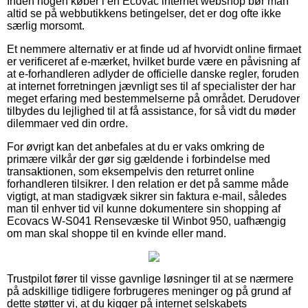
Inden nogen køber i en Ecovac internet webshop bør man
altid se på webbutikkens betingelser, det er dog ofte ikke
særlig morsomt.
Et nemmere alternativ er at finde ud af hvorvidt online firmaet
er verificeret af e-mærket, hvilket burde være en påvisning af
at e-forhandleren adlyder de officielle danske regler, foruden
at internet forretningen jævnligt ses til af specialister der har
meget erfaring med bestemmelserne på området. Derudover
tilbydes du lejlighed til at få assistance, for så vidt du møder
dilemmaer ved din ordre.
For øvrigt kan det anbefales at du er vaks omkring de
primære vilkår der gør sig gældende i forbindelse med
transaktionen, som eksempelvis den returret online
forhandleren tilsikrer. I den relation er det på samme måde
vigtigt, at man stadigvæk sikrer sin faktura e-mail, således
man til enhver tid vil kunne dokumentere sin shopping af
Ecovacs W-S041 Rensevæske til Winbot 950, uafhængig
om man skal shoppe til en kvinde eller mand.
Trustpilot fører til visse gavnlige løsninger til at se nærmere
på adskillige tidligere forbrugeres meninger og på grund af
dette støtter vi, at du kigger på internet selskabets