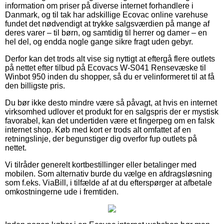
information om priser på diverse internet forhandlere i
Danmark, og til tak har adskillige Ecovac online varehuse
fundet det nødvendigt at trykke salgsværdien på mange af
deres varer – til børn, og samtidig til herrer og damer – en
hel del, og endda nogle gange sikre fragt uden gebyr.
Derfor kan det trods alt vise sig nyttigt at eftergå flere outlets
på nettet efter tilbud på Ecovacs W-S041 Rensevæske til
Winbot 950 inden du shopper, så du er velinformeret til at få
den billigste pris.
Du bør ikke desto mindre være så påvagt, at hvis en internet
virksomhed udlover et produkt for en salgspris der er mystisk
favorabel, kan det undertiden være et fingerpeg om en falsk
internet shop. Køb med kort er trods alt omfattet af en
retningslinje, der begunstiger dig overfor fup outlets på
nettet.
Vi tilråder generelt kortbestillinger eller betalinger med
mobilen. Som alternativ burde du vælge en afdragsløsning
som f.eks. ViaBill, i tilfælde af at du efterspørger at afbetale
omkostningerne ude i fremtiden.