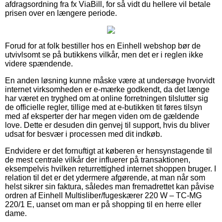
afdragsordning fra fx ViaBill, for så vidt du hellere vil betale
prisen over en længere periode.
Forud for at folk bestiller hos en Einhell webshop bør de
utvivlsomt se på butikkens vilkår, men det er i reglen ikke
videre spændende.
En anden løsning kunne måske være at undersøge hvorvidt
internet virksomheden er e-mærke godkendt, da det længe
har været en tryghed om at online forretningen tilslutter sig
de officielle regler, tillige med at e-butikken tit føres tilsyn
med af eksperter der har megen viden om de gældende
love. Dette er desuden din genvej til support, hvis du bliver
udsat for besvær i processen med dit indkøb.
Endvidere er det fornuftigt at køberen er hensynstagende til
de mest centrale vilkår der influerer på transaktionen,
eksempelvis hvilken returrettighed internet shoppen bruger. I
relation til det er det ydermere afgørende, at man når som
helst sikrer sin faktura, således man fremadrettet kan påvise
ordren af Einhell Multisliber/fugeskærer 220 W – TC-MG
220/1 E, uanset om man er på shopping til en herre eller
dame.