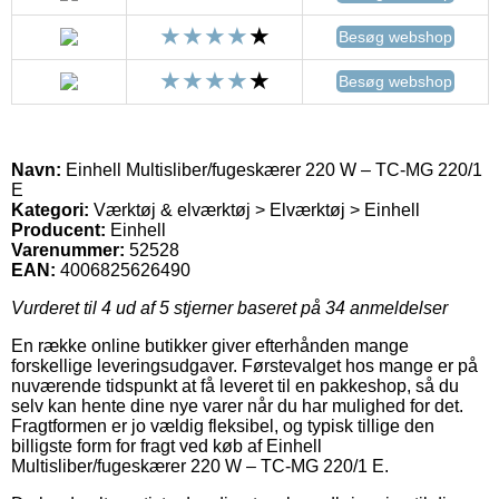
Besøg webshop
Besøg webshop
Navn:
Einhell Multisliber/fugeskærer 220 W – TC-MG 220/1
E
Kategori:
Værktøj & elværktøj > Elværktøj > Einhell
Producent:
Einhell
Varenummer:
52528
EAN:
4006825626490
Vurderet til
4
ud af 5 stjerner baseret på
34
anmeldelser
En række online butikker giver efterhånden mange
forskellige leveringsudgaver. Førstevalget hos mange er på
nuværende tidspunkt at få leveret til en pakkeshop, så du
selv kan hente dine nye varer når du har mulighed for det.
Fragtformen er jo vældig fleksibel, og typisk tillige den
billigste form for fragt ved køb af Einhell
Multisliber/fugeskærer 220 W – TC-MG 220/1 E.