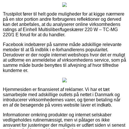
Trustpilot fører til helt gode muligheder for at kigge nærmere
på en stor portion andre forbrugeres reflektioner og derved
kan det anbefales, at du analyserer online virksomhedens
ratings af Einhell Multisliber/fugeskærer 220 W – TC-MG
220/1 E forud for at du handler.
Facebook indebærer på samme måde adskillige relevante
metoder til at få indblik i e-forhandlerens popularitet.
Derudover er der nogle internet webshops hvor det er muligt
at udforme en anmeldelse af virksomhedens service, som på
samme måde burde benyttes til afvejning af hvor tilfredse
kunderne er.
Hjemmesiden er finansieret af reklamer. Vi har et tæt
samarbejde med adskillige outlets på nettet i Danmark og
introducerer virksomhedernes varer, og tjener betaling når
en af de besøgende på vores website laver et indkøb.
Informationer omkring produkter og internet selskaber
vedligeholdes rutinemæssigt, men vi påtager os ikke
ansvaret for justeringer der muligvis er udført siden vi senest