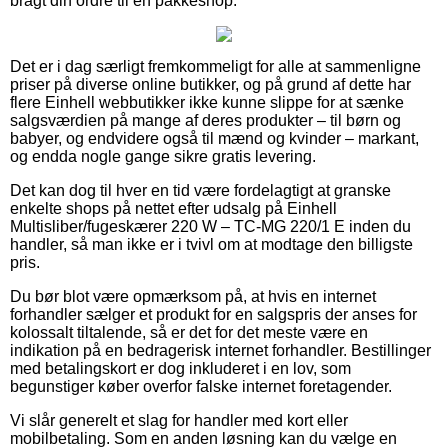
bragt din ordre til en pakkeshop.
Det er i dag særligt fremkommeligt for alle at sammenligne
priser på diverse online butikker, og på grund af dette har
flere Einhell webbutikker ikke kunne slippe for at sænke
salgsværdien på mange af deres produkter – til børn og
babyer, og endvidere også til mænd og kvinder – markant,
og endda nogle gange sikre gratis levering.
Det kan dog til hver en tid være fordelagtigt at granske
enkelte shops på nettet efter udsalg på Einhell
Multisliber/fugeskærer 220 W – TC-MG 220/1 E inden du
handler, så man ikke er i tvivl om at modtage den billigste
pris.
Du bør blot være opmærksom på, at hvis en internet
forhandler sælger et produkt for en salgspris der anses for
kolossalt tiltalende, så er det for det meste være en
indikation på en bedragerisk internet forhandler. Bestillinger
med betalingskort er dog inkluderet i en lov, som
begunstiger køber overfor falske internet foretagender.
Vi slår generelt et slag for handler med kort eller
mobilbetaling. Som en anden løsning kan du vælge en