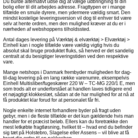
Du burde alternativt udse dig at vælge udbringning til din
bolig eller til dit arbejdes adresse. Fragttypen er i mange
tilfælde en smule dyrere, men ydermere vældig smart. Den
mindst kostelige leveringsversion vil dog til enhver tid være
selv at hente ordren, men den mulighed kræver at du er i
nærheden af webshoppens tilholdssted.
Antal dages levering på Værktøj & elværktøj > Elværktøj >
Einhell kan i nogle tilfælde være vældig vigtig hvis du
absolut skal bruge produktet fluks, så herved er det sandelig
centralt at du besigtiger leveringstiden ved den respektive
vare.
Mange netshops i Danmark frembyder muligheden for dag-
til-dag levering på en lang række varenumre, eksempelvis
Einhell Multisliber/fugeskærer 220 W – TC-MG 220/1 E, men
som trods alt er underforstået at handlen laves tidligere end
et nøjagtigt klokkeslæt, sådan at de har mulighed for at nå at
få produktet klar forud for at personalet får fri.
Nogle enkelte internet forhandlere byder på fragt uden
gebyr, men i de fleste tilfælde er det kun gældende hvis man
handler for et præcist beløb. Ellers kan du foretrække den
mest letkøbte fragtløsning, hvilket tit – hvad end du befinder
sig tæt på Holstebro, Slagelse eller Assens – vil blive at få