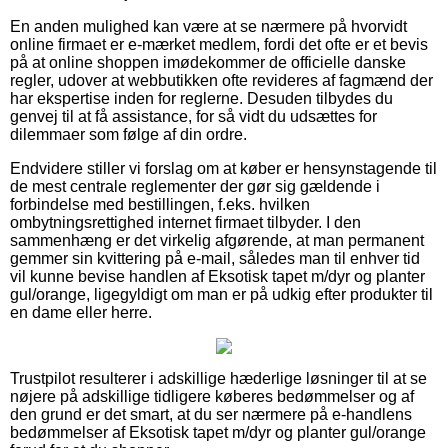
En anden mulighed kan være at se nærmere på hvorvidt
online firmaet er e-mærket medlem, fordi det ofte er et bevis
på at online shoppen imødekommer de officielle danske
regler, udover at webbutikken ofte revideres af fagmænd der
har ekspertise inden for reglerne. Desuden tilbydes du
genvej til at få assistance, for så vidt du udsættes for
dilemmaer som følge af din ordre.
Endvidere stiller vi forslag om at køber er hensynstagende til
de mest centrale reglementer der gør sig gældende i
forbindelse med bestillingen, f.eks. hvilken
ombytningsrettighed internet firmaet tilbyder. I den
sammenhæng er det virkelig afgørende, at man permanent
gemmer sin kvittering på e-mail, således man til enhver tid
vil kunne bevise handlen af Eksotisk tapet m/dyr og planter
gul/orange, ligegyldigt om man er på udkig efter produkter til
en dame eller herre.
Trustpilot resulterer i adskillige hæderlige løsninger til at se
nøjere på adskillige tidligere køberes bedømmelser og af
den grund er det smart, at du ser nærmere på e-handlens
bedømmelser af Eksotisk tapet m/dyr og planter gul/orange