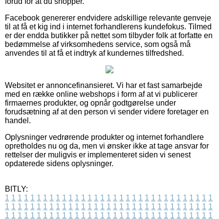
forud for at du shopper.
Facebook genererer endvidere adskillige relevante genveje
til at få et kig ind i internet forhandlerens kundefokus. Tilmed
er der endda butikker på nettet som tilbyder folk at forfatte en
bedømmelse af virksomhedens service, som også må
anvendes til at få et indtryk af kundernes tilfredshed.
Websitet er annoncefinansieret. Vi har et fast samarbejde
med en række online webshops i form af at vi publicerer
firmaernes produkter, og opnår godtgørelse under
forudsætning af at den person vi sender videre foretager en
handel.
Oplysninger vedrørende produkter og internet forhandlere
opretholdes nu og da, men vi ønsker ikke at tage ansvar for
rettelser der muligvis er implementeret siden vi senest
opdaterede sidens oplysninger.
BITLY:
1
1
1
1
1
1
1
1
1
1
1
1
1
1
1
1
1
1
1
1
1
1
1
1
1
1
1
1
1
1
1
1
1
1
1
1
1
1
1
1
1
1
1
1
1
1
1
1
1
1
1
1
1
1
1
1
1
1
1
1
1
1
1
1
1
1
1
1
1
1
1
1
1
1
1
1
1
1
1
1
1
1
1
1
1
1
1
1
1
1
1
1
1
1
1
1
1
1
1