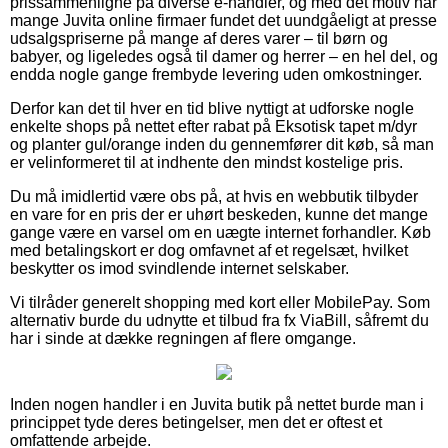
prissammenligne på diverse e-handler, og med det motiv har
mange Juvita online firmaer fundet det uundgåeligt at presse
udsalgspriserne på mange af deres varer – til børn og
babyer, og ligeledes også til damer og herrer – en hel del, og
endda nogle gange frembyde levering uden omkostninger.
Derfor kan det til hver en tid blive nyttigt at udforske nogle
enkelte shops på nettet efter rabat på Eksotisk tapet m/dyr
og planter gul/orange inden du gennemfører dit køb, så man
er velinformeret til at indhente den mindst kostelige pris.
Du må imidlertid være obs på, at hvis en webbutik tilbyder
en vare for en pris der er uhørt beskeden, kunne det mange
gange være en varsel om en uægte internet forhandler. Køb
med betalingskort er dog omfavnet af et regelsæt, hvilket
beskytter os imod svindlende internet selskaber.
Vi tilråder generelt shopping med kort eller MobilePay. Som
alternativ burde du udnytte et tilbud fra fx ViaBill, såfremt du
har i sinde at dække regningen af flere omgange.
Inden nogen handler i en Juvita butik på nettet burde man i
princippet tyde deres betingelser, men det er oftest et
omfattende arbejde.