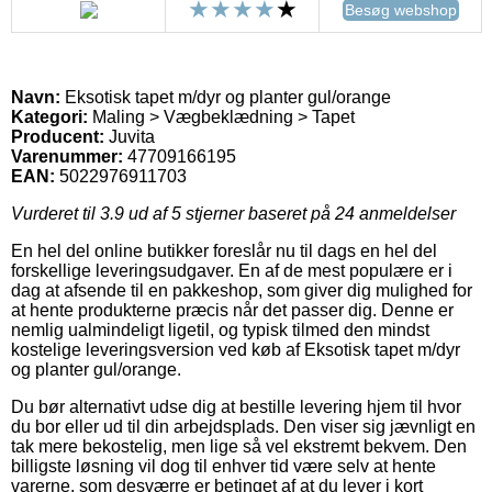
Besøg webshop
Navn:
Eksotisk tapet m/dyr og planter gul/orange
Kategori:
Maling > Vægbeklædning > Tapet
Producent:
Juvita
Varenummer:
47709166195
EAN:
5022976911703
Vurderet til
3.9
ud af 5 stjerner baseret på
24
anmeldelser
En hel del online butikker foreslår nu til dags en hel del
forskellige leveringsudgaver. En af de mest populære er i
dag at afsende til en pakkeshop, som giver dig mulighed for
at hente produkterne præcis når det passer dig. Denne er
nemlig ualmindeligt ligetil, og typisk tilmed den mindst
kostelige leveringsversion ved køb af Eksotisk tapet m/dyr
og planter gul/orange.
Du bør alternativt udse dig at bestille levering hjem til hvor
du bor eller ud til din arbejdsplads. Den viser sig jævnligt en
tak mere bekostelig, men lige så vel ekstremt bekvem. Den
billigste løsning vil dog til enhver tid være selv at hente
varerne, som desværre er betinget af at du lever i kort