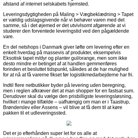
afstand af internet selskabets hjemsted.
Leveringsdygtigheden på Maling > Vægbeklædning > Tapet
er vældig udslagsgivende når vi behøver varen med det
samme, så i det øjemed er det utvivlsomt afgørende at vi
studerer den forventede leveringstid ved den pågældende
vare.
En del netshops i Danmark giver løfte om levering efter en
enkelt hverdag på massevis af produkter, eksempelvis
Eksotisk tapet m/dyr og planter gul/orange, men som ikke
desto mindre er betinget af at handlen gemmenføres
forinden et besluttet tidspunkt, således at de har mulighed
for at nå at få varerne fikset før logistikmedarbejderne har fri.
Indtil flere netbutikker byder på levering uden beregning,
men i reglen afkræver det at man shopper for en fastsat sum.
Derudover skal du vælge den prisbilligste leveringsløsning,
hvilket i mange tilfælde – uafhængig om man er i Taastrup,
Brønderslev eller Assens – vil blive at få dem til at køre
pakken til et udleveringssted.
Det er jo efterhånden super let for os alle at