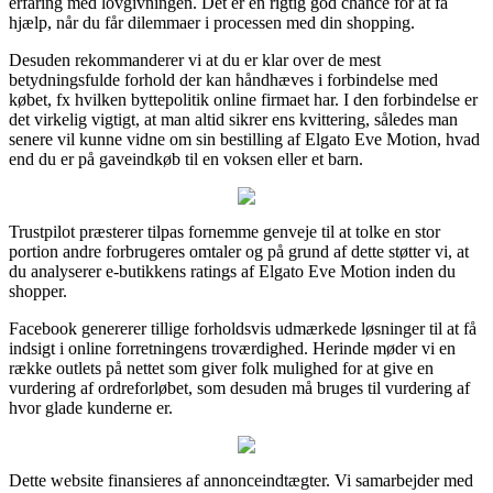
erfaring med lovgivningen. Det er en rigtig god chance for at få
hjælp, når du får dilemmaer i processen med din shopping.
Desuden rekommanderer vi at du er klar over de mest
betydningsfulde forhold der kan håndhæves i forbindelse med
købet, fx hvilken byttepolitik online firmaet har. I den forbindelse er
det virkelig vigtigt, at man altid sikrer ens kvittering, således man
senere vil kunne vidne om sin bestilling af Elgato Eve Motion, hvad
end du er på gaveindkøb til en voksen eller et barn.
Trustpilot præsterer tilpas fornemme genveje til at tolke en stor
portion andre forbrugeres omtaler og på grund af dette støtter vi, at
du analyserer e-butikkens ratings af Elgato Eve Motion inden du
shopper.
Facebook genererer tillige forholdsvis udmærkede løsninger til at få
indsigt i online forretningens troværdighed. Herinde møder vi en
række outlets på nettet som giver folk mulighed for at give en
vurdering af ordreforløbet, som desuden må bruges til vurdering af
hvor glade kunderne er.
Dette website finansieres af annonceindtægter. Vi samarbejder med