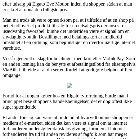
efter udsalg på Elgato Eve Motion inden du shopper, sådan at man
er sikret at opnå den billigste pris.
Man må trods alt være opmærksom på, at i tilfælde af at en shop på
nettet udlover et produkt til salg for en udsalgspris der anses for
usædvanlig favorabel, kunne det undertiden være et signal om en
snydagtig e-butik. Bestillinger med betalingskort er imidlertid
omsluttet af en ordning, som begunstiger en overfor uærlige internet
varehuse.
Vi slår generelt et slag for betalinger med kort eller MobilePay. Som
en anden løsning kan du benytte et afbetalingstilbud fra eksempelvis
ViaBill, i tilfælde af at du ser en fordel i at godtgøre beløbet af flere
omgange.
Forud for at nogen køber hos en Elgato e-forretning burde man i
princippet bese shoppens handelsbetingelser, det er dog oftest ikke
super spændende.
Et andet forslag kan være at finde ud af hvorvidt online shoppen er
medlem af e-mærket, siden det kan være et signal om at internet
forhandleren understøtter dansk lovgivning, foruden at internet
forhandleren fra tid til anden revideres af fagfolk som har meget