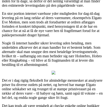
inden for få dage, så derfor er det nemlig væsentligt at man finder
den estimerede leveringsdato på den pågældende vare.
En stor portion internet varehuse yder muligheden for dag-til-dag
levering på en lang række af deres varenumre, eksempelvis Elgato
Eve Motion, men som trods alt forudsætter at ordren aflægges
forinden et konkret tidspunkt, med hensynstagen til at de har en
chance for at nå at få de nye varer hen til fragtfirmaet forud for at
pakkepersonalet drager hjemad.
Nogle få internet handler sikrer levering uden betaling, men
undertiden afkræver det at man handler for et bestemt beløb. Som
alternativ skal man snuppe den mest betalelige leveringsmetode,
hvilket tit – uafhængig om man befinder sig nær Holstebro, Hobro
eller Ringkøbing – vil blive at få fragtmanden til at levere din
bestilling til et afhentningssted.
Det er i dag rigtig fleksibelt for almindelige mennesker at analysere
priser fra diverse outlets på nettet, og herved har mange Elgato
online selskaber set sig tvunget til at stampe prisniveauet på en
række af deres varer – til babyer og børn, samt også til voksne – en
hel del, og endda nogle gange sikre fri fragt.
Det kan trods alt være rentabelt at checke enkelte online butikker