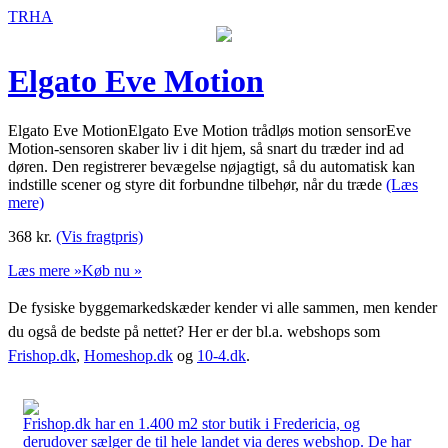
TRHA
Elgato Eve Motion
Elgato Eve MotionElgato Eve Motion trådløs motion sensorEve
Motion-sensoren skaber liv i dit hjem, så snart du træder ind ad
døren. Den registrerer bevægelse nøjagtigt, så du automatisk kan
indstille scener og styre dit forbundne tilbehør, når du træde
(Læs
mere)
368
kr.
(Vis fragtpris)
Læs mere »
Køb nu »
De fysiske byggemarkedskæder kender vi alle sammen, men kender
du også de bedste på nettet? Her er der bl.a. webshops som
Frishop.dk
,
Homeshop.dk
og
10-4.dk
.
Frishop.dk har en 1.400 m2 stor butik i Fredericia, og
derudover sælger de til hele landet via deres webshop. De har