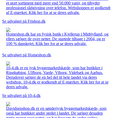
et stort sortiment med mere end 50.000 varer, og tilbyder
professionel rådgivning over telefon. Webshoppen er godkendt
af E-mærket. Klik her for at se deres udvalg.
Se udvalget på Frishop.dk
Homeshop.dk har en fysisk butik i Kjellerup i Midtjylland, og
ellers sælger de over nettet. De startede tilbage i 2004, og er
100 % danskejet. Klik her for at se deres udvalg.
Se udvalget på Homeshop.dk
10-4.dk er en jysk byggemarkedskæde, som har butikker i
Ringkøbing, Ulfborg, Varde, Viborg, Videbæk og Aarhus.
Derudover sælger de en hel del til hele landet via deres
webshop. 10-4.dk er godkendt af E-mærket. Klik her for at se
deres udvalg.
Se udvalget på 10-4.dk
Davidsenshop.dk er en sønderjysk byggemarkedskæde, som
også har butikker andre steder i landet. De sælger desuden
rigtig meget over nettet, og har ligesom de andre online