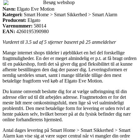
Besøg webshop
Navn:
Elgato Eve Motion
Kategori:
Smart Home > Smart Sikkerhed > Smart Alarm
Producent:
Elgato
Varenummer:
58014
EAN:
4260195390980
Vurderet til
3.5
ud af 5 stjerner baseret på
25
anmeldelser
Mange internet shops tildeler i øjeblikket en hel del forskellige
fragtmuligheder. En der er meget almindelig er p.t. at få bragt ordren
til en pakkeshop, fordi det så giver dig god fleksibilitet til at kunne
afhente bestillingen den dag der passer dig. Leveringsformen er
nemlig særdeles smart, samt i mange tilfælde tillige den mest
betalelige fragtform ved køb af Elgato Eve Motion.
Du kunne omvendt beslutte dig for at vælge udbringning til din
adresse eller ud til dit arbejdes adresse. Fragtmetoden er for det
meste lidt mere omkostningsfuld, men lige så vel ualmindeligt
problemfri. Den mest betalelige form for levering er uden tvivl at
hente pakken selv, hvilket beroer på at du fysisk befinder dig nær
online forhandlerens hjemsted.
Antal dages levering på Smart Home > Smart Sikkerhed > Smart
Alarm kan vise sig at være super central når vi mangler din ordre