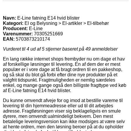
Navn:
E-Line fatning E14 hvid blister
Kategori:
El og Belysning > El-artikler > El-tilbehør
Producent:
E-Line
Varenummer:
70305251669
EAN:
5703873210174
Vurderet til
4
ud af 5 stjerner baseret på
49
anmeldelser
En lang række internet shops frembyder nu om dage et hav
af forskellige løsninger til levering. En af dem der er mest
populær er i vore dage at få bragt ordren til en pakkeshop,
og så skal du blot gå forbi efter dine nye produkter på et
valgfrit tidspunkt. Fragtmuligheden er nemlig særdeles
enkel, og mange gange også den billigste fragttype ved køb
af E-Line fatning E14 hvid blister.
Du kunne omvendt afveje for og imod at bestille varerne til
levering til din hjemmeadresse eller ud til dit arbejdes
adresse. Fragtløsningen viser sig beklageligvis en smule
dyrere, men omvendt ualmindeligt bekvem. Den mest
betalelige leveringsversion kan ikke modsiges at være selv
at hente ordren, men den løsning beroer på at du opholder