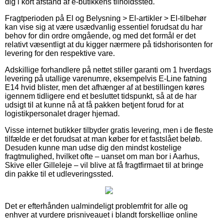
dig i kort afstand af e-butikkens tilholdssted.
Fragtperioden på El og Belysning > El-artikler > El-tilbehør
kan vise sig at være usædvanlig essentiel forudsat du har
behov for din ordre omgående, og med det formål er det
relativt væsentligt at du kigger nærmere på tidshorisonten for
levering for den respektive vare.
Adskillige forhandlere på nettet stiller garanti om 1 hverdags
levering på utallige varenumre, eksempelvis E-Line fatning
E14 hvid blister, men det afhænger af at bestillingen køres
igennem tidligere end et besluttet tidspunkt, så at de har
udsigt til at kunne nå at få pakken betjent forud for at
logistikpersonalet drager hjemad.
Visse internet butikker tilbyder gratis levering, men i de fleste
tilfælde er det forudsat at man køber for et fastslået beløb.
Desuden kunne man udse dig den mindst kostelige
fragtmulighed, hvilket ofte – uanset om man bor i Aarhus,
Skive eller Gilleleje – vil blive at få fragtfirmaet til at bringe
din pakke til et udleveringssted.
Det er efterhånden ualmindeligt problemfrit for alle og
enhver at vurdere prisniveauet i blandt forskellige online