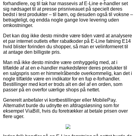
forhandlere, og til tak har massevis af E-Line e-handler set
sig nødsaget til at presse prisniveauet på specielt deres
bedst i test produkter – til børn, og desuden også til voksne –
betragteligt, og endda nogle gange love levering uden
omkostninger.
Det kan dog ikke desto mindre være tiden værd at analysere
et par internet outlets efter rabatkoder på E-Line fatning E14
hvid blister forinden du shopper, så man er velinformeret til
at antage den billigste pris.
Man må ikke desto mindre være omhyggelig med, at i
tilfælde af at en e-handler markedsfører deres produkter til
en salgspris som er himmelråbende overkommelig, kan det i
nogle tilfælde være en indikator for en fup e-forhandler.
Bestillinger med kort er trods alt en del af en orden, som
passer på en overfor uærlige shops på nettet.
Generelt anbefaler vi kortbestillinger eller MobilePay.
Alternativt burde du udnytte en afdragsløsning som for
eksempel ViaBill, hvis du foretrækker at betale prisen over
flere uger.