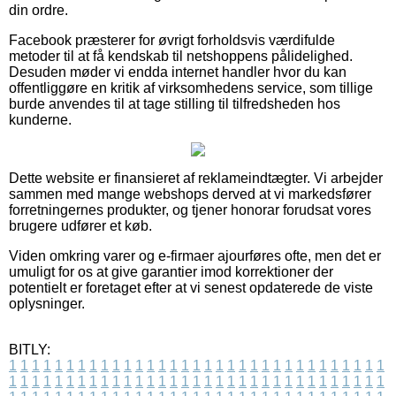
din ordre.
Facebook præsterer for øvrigt forholdsvis værdifulde
metoder til at få kendskab til netshoppens pålidelighed.
Desuden møder vi endda internet handler hvor du kan
offentliggøre en kritik af virksomhedens service, som tillige
burde anvendes til at tage stilling til tilfredsheden hos
kunderne.
Dette website er finansieret af reklameindtægter. Vi arbejder
sammen med mange webshops derved at vi markedsfører
forretningernes produkter, og tjener honorar forudsat vores
brugere udfører et køb.
Viden omkring varer og e-firmaer ajourføres ofte, men det er
umuligt for os at give garantier imod korrektioner der
potentielt er foretaget efter at vi senest opdaterede de viste
oplysninger.
BITLY:
1
1
1
1
1
1
1
1
1
1
1
1
1
1
1
1
1
1
1
1
1
1
1
1
1
1
1
1
1
1
1
1
1
1
1
1
1
1
1
1
1
1
1
1
1
1
1
1
1
1
1
1
1
1
1
1
1
1
1
1
1
1
1
1
1
1