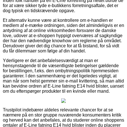
Inden folk handler på en E-Line forretning på nettet burde de
for at være sikker tyde e-butikkens forretningsaftale, det er
dog typisk en tidskrævende opgave.
Et alternativ kunne være at kontrollere om e-handlen er
medlem af e-mærke ordningen, siden det almindeligvis er en
antydning af at online virksomheden forsvarer de danske
love, udover at e-shoppen hyppigt overværes af sagkyndige
der har den nødvendige knowhow om reglerne på området.
Derudover giver det dig chance for at få bistand, for så vidt
du får dilemmaer som følge af din handel.
Yderligere er det anbefalelsesværdigt at man er
hensynstagende til de væsentligste betingelser gældende
for bestillingen, f.eks. den ombytningspolitik hjemmesiden
garanterer. I den sammenhæng er det ligeledes vigtigt, at
man når som helst gemmer sin e-mail kvittering, så man altid
kan bevidne ordren af E-Line fatning E14 hvid blister, uanset
om du efterspørger produkter til en kvinde eller mand.
Trustpilot indebærer aldeles relevante chancer for at se
nærmere på en stor gruppe nuværende konsumenters kritik
og herved kan det anbefales, at du studerer online shoppens
omtaler af E-Line fatning E14 hvid blister inden du placerer