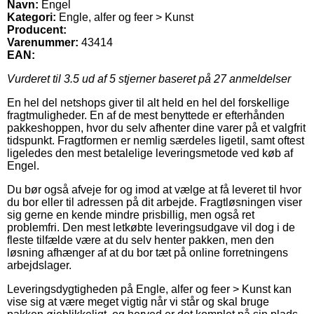
Navn:
Engel
Kategori:
Engle, alfer og feer > Kunst
Producent:
Varenummer:
43414
EAN:
Vurderet til
3.5
ud af 5 stjerner baseret på
27
anmeldelser
En hel del netshops giver til alt held en hel del forskellige
fragtmuligheder. En af de mest benyttede er efterhånden
pakkeshoppen, hvor du selv afhenter dine varer på et valgfrit
tidspunkt. Fragtformen er nemlig særdeles ligetil, samt oftest
ligeledes den mest betalelige leveringsmetode ved køb af
Engel.
Du bør også afveje for og imod at vælge at få leveret til hvor
du bor eller til adressen på dit arbejde. Fragtløsningen viser
sig gerne en kende mindre prisbillig, men også ret
problemfri. Den mest letkøbte leveringsudgave vil dog i de
fleste tilfælde være at du selv henter pakken, men den
løsning afhænger af at du bor tæt på online forretningens
arbejdslager.
Leveringsdygtigheden på Engle, alfer og feer > Kunst kan
vise sig at være meget vigtig når vi står og skal bruge