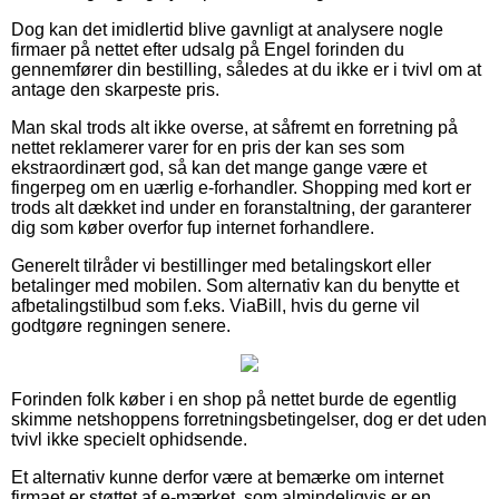
Dog kan det imidlertid blive gavnligt at analysere nogle
firmaer på nettet efter udsalg på Engel forinden du
gennemfører din bestilling, således at du ikke er i tvivl om at
antage den skarpeste pris.
Man skal trods alt ikke overse, at såfremt en forretning på
nettet reklamerer varer for en pris der kan ses som
ekstraordinært god, så kan det mange gange være et
fingerpeg om en uærlig e-forhandler. Shopping med kort er
trods alt dækket ind under en foranstaltning, der garanterer
dig som køber overfor fup internet forhandlere.
Generelt tilråder vi bestillinger med betalingskort eller
betalinger med mobilen. Som alternativ kan du benytte et
afbetalingstilbud som f.eks. ViaBill, hvis du gerne vil
godtgøre regningen senere.
Forinden folk køber i en shop på nettet burde de egentlig
skimme netshoppens forretningsbetingelser, dog er det uden
tvivl ikke specielt ophidsende.
Et alternativ kunne derfor være at bemærke om internet
firmaet er støttet af e-mærket, som almindeligvis er en