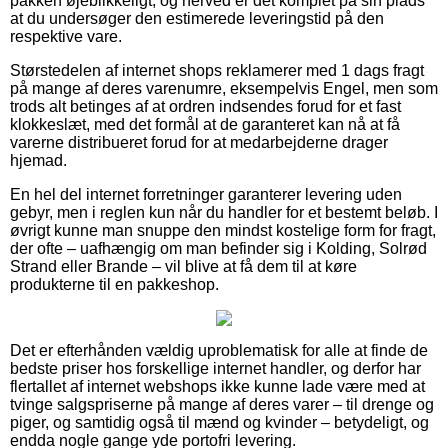
pakken øjeblikkeligt, og herved er det komplet på sin plads
at du undersøger den estimerede leveringstid på den
respektive vare.
Størstedelen af internet shops reklamerer med 1 dags fragt
på mange af deres varenumre, eksempelvis Engel, men som
trods alt betinges af at ordren indsendes forud for et fast
klokkeslæt, med det formål at de garanteret kan nå at få
varerne distribueret forud for at medarbejderne drager
hjemad.
En hel del internet forretninger garanterer levering uden
gebyr, men i reglen kun når du handler for et bestemt beløb. I
øvrigt kunne man snuppe den mindst kostelige form for fragt,
der ofte – uafhængig om man befinder sig i Kolding, Solrød
Strand eller Brande – vil blive at få dem til at køre
produkterne til en pakkeshop.
Det er efterhånden vældig uproblematisk for alle at finde de
bedste priser hos forskellige internet handler, og derfor har
flertallet af internet webshops ikke kunne lade være med at
tvinge salgspriserne på mange af deres varer – til drenge og
piger, og samtidig også til mænd og kvinder – betydeligt, og
endda nogle gange yde portofri levering.