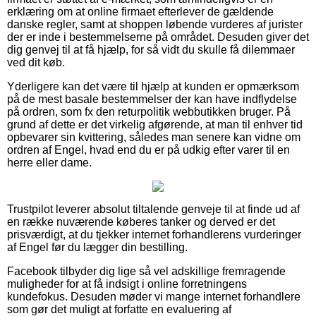
erklæring om at online firmaet efterlever de gældende
danske regler, samt at shoppen løbende vurderes af jurister
der er inde i bestemmelserne på området. Desuden giver det
dig genvej til at få hjælp, for så vidt du skulle få dilemmaer
ved dit køb.
Yderligere kan det være til hjælp at kunden er opmærksom
på de mest basale bestemmelser der kan have indflydelse
på ordren, som fx den returpolitik webbutikken bruger. På
grund af dette er det virkelig afgørende, at man til enhver tid
opbevarer sin kvittering, således man senere kan vidne om
ordren af Engel, hvad end du er på udkig efter varer til en
herre eller dame.
Trustpilot leverer absolut tiltalende genveje til at finde ud af
en række nuværende køberes tanker og derved er det
prisværdigt, at du tjekker internet forhandlerens vurderinger
af Engel før du lægger din bestilling.
Facebook tilbyder dig lige så vel adskillige fremragende
muligheder for at få indsigt i online forretningens
kundefokus. Desuden møder vi mange internet forhandlere
som gør det muligt at forfatte en evaluering af