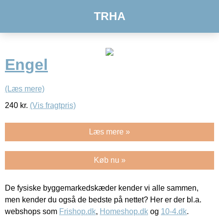
TRHA
Engel
(Læs mere)
240
kr.
(Vis fragtpris)
Læs mere »
Køb nu »
De fysiske byggemarkedskæder kender vi alle sammen,
men kender du også de bedste på nettet? Her er der bl.a.
webshops som
Frishop.dk
,
Homeshop.dk
og
10-4.dk
.