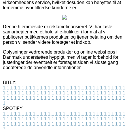
virksomhedens service, hvilket desuden kan benyttes til at
fornemme hvor tilfredse kunderne er.
Denne hjemmeside er reklamefinansieret. Vi har faste
samarbejder med et hold af e-butikker i form af at vi
publicerer butikkernes produkter, og tjener betaling om den
person vi sender videre foretager et indkøb.
Oplysninger vedrørende produkter og online webshops i
Danmark understøttes hyppigt, men vi tager forbehold for
justeringer der eventuelt er foretaget siden vi sidste gang
opdaterede de anvendte informationer.
BITLY:
1
1
1
1
1
1
1
1
1
1
1
1
1
1
1
1
1
1
1
1
1
1
1
1
1
1
1
1
1
1
1
1
1
1
1
1
1
1
1
1
1
1
1
1
1
1
1
1
1
1
1
1
1
1
1
1
1
1
1
1
1
1
1
1
1
1
1
1
1
1
1
1
1
1
1
1
1
1
1
1
1
1
1
1
1
1
1
1
1
1
1
1
1
1
1
1
1
1
1
1
SPOTIFY:
1
1
1
1
1
1
1
1
1
1
1
1
1
1
1
1
1
1
1
1
1
1
1
1
1
1
1
1
1
1
1
1
1
1
1
1
1
1
1
1
1
1
1
1
1
1
1
1
1
1
1
1
1
1
1
1
1
1
1
1
1
1
1
1
1
1
1
1
1
1
1
1
1
1
1
1
1
1
1
1
1
1
1
1
1
1
1
1
1
1
1
1
1
1
1
1
1
1
1