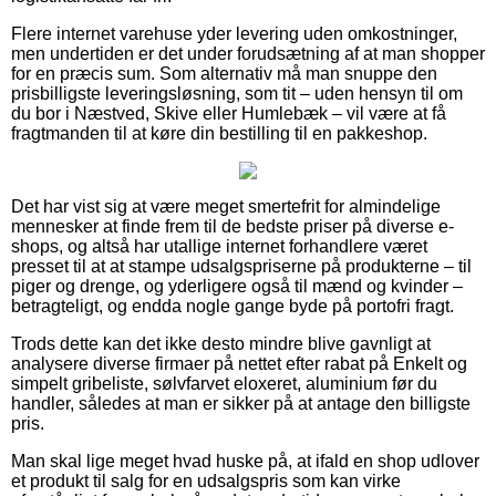
Flere internet varehuse yder levering uden omkostninger,
men undertiden er det under forudsætning af at man shopper
for en præcis sum. Som alternativ må man snuppe den
prisbilligste leveringsløsning, som tit – uden hensyn til om
du bor i Næstved, Skive eller Humlebæk – vil være at få
fragtmanden til at køre din bestilling til en pakkeshop.
Det har vist sig at være meget smertefrit for almindelige
mennesker at finde frem til de bedste priser på diverse e-
shops, og altså har utallige internet forhandlere været
presset til at at stampe udsalgspriserne på produkterne – til
piger og drenge, og yderligere også til mænd og kvinder –
betragteligt, og endda nogle gange byde på portofri fragt.
Trods dette kan det ikke desto mindre blive gavnligt at
analysere diverse firmaer på nettet efter rabat på Enkelt og
simpelt gribeliste, sølvfarvet eloxeret, aluminium før du
handler, således at man er sikker på at antage den billigste
pris.
Man skal lige meget hvad huske på, at ifald en shop udlover
et produkt til salg for en udsalgspris som kan virke