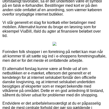
uforståeligt favorabel, så er det undertiden være et symbol
på en falsk e-forhandler. Bestillinger med kort er på den
anden side omfattet af en anordning, som værner køberen
overfor snydagtige internet butikker.
Vi slår generelt et slag for kortkøb eller betalinger med
mobilen. Alternativt kunne du bruge en løsning som for
eksempel ViaBill, ifald du agter at finansiere beløbet over
tid.
Forinden folk shopper i en forretning på nettet kan man når
alt kommer til alt sætte sig ind i e-shoppens forretningsaftale,
men det er for det meste et omfattende arbejde.
Et alternativt forslag kunne være at finde ud af om
netbutikken er e-mærket, eftersom det generelt er et
kendetegn for at internet selskabet forstår den officielle
danske lovgivning, og at internet selskabet undertiden
besigtiges af eksperter som er meget bekendte med
vilkårene på området. Dette er en god anledning til bistand,
såfremt du bliver udsat for problemer med din shopping.
Endvidere er det anbefalelsesværdigt at du er påpasselig
med de mest centrale forhold der gør sig gældende i