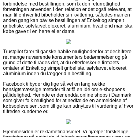
forbindelse med bestillingen, som fx den returrettighed
forretningen anvender. I den relation er det også relevant, at
man til enhver tid bibeholder sin kvittering, således man en
anden gang kan påvise bestillingen af Enkelt og simpelt
gribeliste, sølvfarvet eloxeret, aluminium, hvad end man skal
købe gave til en herre eller dame.
Trustpilot fører til ganske habile muligheder for at dechifrere
ret mange nuværende konsumenters bedømmelser og på
grund af dette tilrådes det, at du efterforsker e-firmaets
omtaler af Enkelt og simpelt gribeliste, sølvfarvet eloxeret,
aluminium inden du lægger din bestilling.
Facebook tilbyder dig lige så vel en lang række
hensigtsmæssige metoder til at få en idé om e-shoppens
pålidelighed. Herinde er der endda online shops i Danmark
som giver folk mulighed for at nedfælde en anmeldelse af
købsoplevelsen, som tillige kan udnyttes til vurdering af hvor
tilfredse kunderne er.
Hjemmesiden er reklamefinansieret. Vi hjælper forskellige