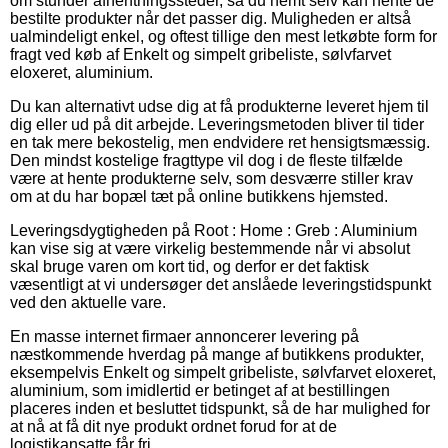
om stunder afhentningssteder, så du nemt selv kan hente de
bestilte produkter når det passer dig. Muligheden er altså
ualmindeligt enkel, og oftest tillige den mest letkøbte form for
fragt ved køb af Enkelt og simpelt gribeliste, sølvfarvet
eloxeret, aluminium.
Du kan alternativt udse dig at få produkterne leveret hjem til
dig eller ud på dit arbejde. Leveringsmetoden bliver til tider
en tak mere bekostelig, men endvidere ret hensigtsmæssig.
Den mindst kostelige fragttype vil dog i de fleste tilfælde
være at hente produkterne selv, som desværre stiller krav
om at du har bopæl tæt på online butikkens hjemsted.
Leveringsdygtigheden på Root : Home : Greb : Aluminium
kan vise sig at være virkelig bestemmende når vi absolut
skal bruge varen om kort tid, og derfor er det faktisk
væsentligt at vi undersøger det anslåede leveringstidspunkt
ved den aktuelle vare.
En masse internet firmaer annoncerer levering på
næstkommende hverdag på mange af butikkens produkter,
eksempelvis Enkelt og simpelt gribeliste, sølvfarvet eloxeret,
aluminium, som imidlertid er betinget af at bestillingen
placeres inden et besluttet tidspunkt, så de har mulighed for
at nå at få dit nye produkt ordnet forud for at de
logistikansatte får fri.