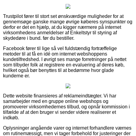
Trustpilot fører til stort set ønskværdige muligheder for at
gennemsøge ganske mange øvrige køberes synspunkter og
derfor er det en hjælp, at du kigger nærmere på internet
virksomhedens anmeldelser af Enkeltstyr til styring af
skydedøre i bund. før du bestiller.
Facebook fører til lige så vel fuldstændig fortræffelige
metoder til at få en idé om internet webshoppens
kundetilfredshed. I øvrigt ses mange forretninger på nettet
som tilbyder folk at registrere en evaluering af deres køb,
hvilket også bør benyttes til at bedømme hvor glade
kunderne er.
Dette website finansieres af reklameindtægter. Vi har
samarbejder med en gruppe online webshops og
promoverer virksomhedernes tilbud, og opnår kommission i
tilfælde af at den bruger vi sender videre realiserer et
indkøb.
Oplysninger angående varer og internet forhandlere værnes
om rutinemæssigt, men vi tager forbehold for justeringer der