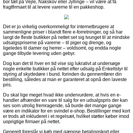
bor tæt på Vejle, Nakskov eller Jyllinge – vil være at få
fragtfirmaet til at levere varerne til en pakkeshop.
Det er jo virkelig overkommeligt for internetbrugere at
sammenligne priser i blandt flere e-forretninger, og så har
langt de fleste butikker på nettet set sig tvunget til at mindske
udsalgspriserne på varerne – til piger og drenge, og
ligeledes til damer og herrer – voldsomt, og endda nogle
gange tilbyde levering uden gebyr.
Dog kan det til hver en tid vise sig lukrativt at undersøge
nogle enkelte butikker på nettet efter udsalg på Enkeltstyr til
styring af skydedøre i bund. forinden du gennemfører din
bestilling, således at man er garanteret at opnå den laveste
pris.
Du skal lige meget hvad ikke undervurdere, at hvis en e-
handler afhænder en vare til salg for en udsalgspris der kan
ses som utrolig fremragende, så burde det mange gange
være en indikator for en svindel e-shop. Bestillinger med kort
er trods alt inkluderet i et regelsæt, hvilket støtter køber imod
uoprigtige firmaer på nettet.
Generelt foreslår vi køb med gængse betalingskort eller