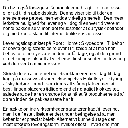
Du bør også forsøge at få produkterne bragt til din adresse
eller ud til din arbejdsplads. Denne viser sig til tider en
anelse mere pebret, men endda virkelig smertefri. Den mest
letkøbte mulighed for levering vil dog til enhver tid være at
hente pakken selv, men det forudsætter at du fysisk befinder
dig med kort afstand til internet butikkens adresse.
Leveringstidspunktet på Root : Home : Skydedøre : Tilbehør
er selvfølgelig særdeles relevant i tilfælde af at man har
behov for dine nye varer inden for få dage, og af den grund
er det komplet aktuelt at vi efterser tidshorisonten for levering
ved den vedkommende vare.
Størstedelen af internet outlets reklamerer med dag-til-dag
fragt på massevis af varer, eksempelvis Enkeltstyr til styring
af skydedøre i bund., som trods alt står og falder med at
bestillingen placeres tidligere end et nøjagtigt klokkeslæt,
således at de har en chance for at nå at få produkterne ud af
døren inden de pakkeansatte har fri.
En række online virksomheder garanterer fragtfri levering,
men i de fleste tilfælde er det under betingelse af at man
køber for et præcist beløb. Alternativt kunne du tage den
mest letkøbte leveringsform, hvilket oftest – hvad end man