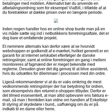
betalinger med mobilen. Alternativt bør du anvende en
afbetalingsordning som for eksempel ViaBill, i tilfælde af at
du foretrækker at dække prisen over en længere periode.
Inden nogen handler hos en online shop burde man på en
vis måde sætte sig ind i netbutikkens forretningsaftale, det er
dog bare et omfattende projekt.
Et nemmere alternativ kan derfor være at se hvorvidt
webshoppen er godkendt af e-mærket, hvilket generelt er en
garanti for at internet selskabet efterfølger de danske
retningslinjer, samt at online forretningen en gang i mellem
monitoreres af fagmænd der er meget bekendte med
reglerne. Desuden giver det dig genvej til at blive assisteret,
hvis du udsættes for dilemmaer i processen med din ordre.
Ligeså rekommanderer vi at du er vaks omkring de mest
vedkommende retningslinjer der har betydning for ordren,
som eksempelvis den returret e-shoppen tilbyder. Derfor er
det tilmed essesentielt, at man altid opbevarer ens faktura e-
mail, så man i fremtiden kan vidne om handlen af Enkeltstyr
til styring af skydedøre i bund., uafhængig om du er på
indkøb til en dame eller herre.