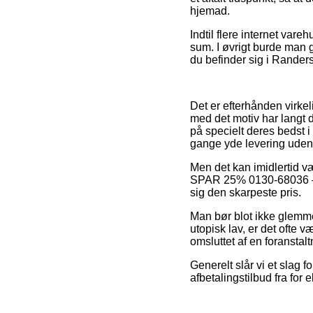
hjemad.
Indtil flere internet var
sum. I øvrigt burde man g
du befinder sig i Randers
Det er efterhånden virkeli
med det motiv har langt d
på specielt deres bedst i
gange yde levering uden 
Men det kan imidlertid v
SPAR 25% 0130-68036 – En
sig den skarpeste pris.
Man bør blot ikke glemme, 
utopisk lav, er det ofte 
omsluttet af en foranstal
Generelt slår vi et slag 
afbetalingstilbud fra for 