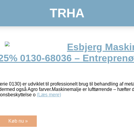
TRHA
Esbjerg Maski
 25% 0130-68036 – Entreprenø
ie 0130) er udviklet til professionelt brug til behandling af me
ermed også Agro farver.Maskinemalje er lufttørrende – hæfter di
ionsbeskyttelse o
(Læs mere)
Køb nu »