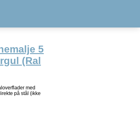
nemalje 5
rgul (Ral
taloverflader med
rekte på stål (ikke