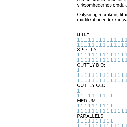
virksomhedernes produkter
Oplysninger omkring til
modifikationer der kan væ
BITLY:
1
1
1
1
1
1
1
1
1
1
1
1
1
1
1
1
1
1
1
1
1
1
1
1
1
1
SPOTIFY:
1
1
1
1
1
1
1
1
1
1
1
1
1
1
1
1
1
1
1
1
1
1
1
1
1
1
CUTTLY BIO:
1
1
1
1
1
1
1
1
1
1
1
1
1
1
1
1
1
1
1
1
1
1
1
1
1
1
1
CUTTLY OLD:
1
1
1
1
1
1
1
1
1
1
1
MEDIUM:
1
1
1
1
1
1
1
1
1
1
1
1
1
1
1
1
1
1
1
1
1
1
1
PARALLELS:
1
1
1
1
1
1
1
1
1
1
1
1
1
1
1
1
1
1
1
1
1
1
1