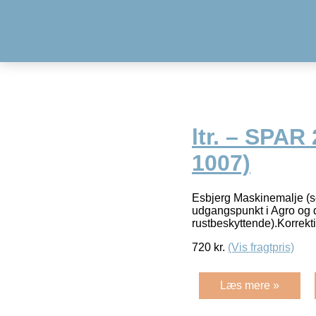
ltr. – SPAR
1007)
Esbjerg Maskinemalje (ser
udgangspunkt i Agro og d
rustbeskyttende).Korrekt
720
kr.
(Vis fragtpris)
Læs mere »