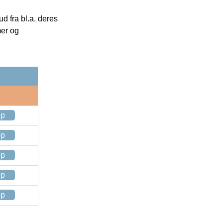
 fra bl.a. deres
mer og
op
op
op
op
op