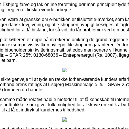
en Esbjerg farve og lak online forretning bør man principielt tyde
 dog i reglen et tidskrævende arbejde.
n være at granske om e-butikken er tilsluttet e-mærket, som k
ølger dansk lovgivning, og at e-shoppen hyppigt besøges af fagfo
ghed for at få bistand, for så vidt du får problemer ved din besti
lp at køberen er oppe på mærkerne omkring de grundlæggende 
som eksempelvis hvilken byttepolitik shoppen garanterer. Derfor
dig bibeholder sin kvitteringsmail, således man senere vil kunne
ltr. – SPAR 25% 0130-68036 – Entreprenørgul (Ral 1007), ligeg
 et barn.
s sikre genveje til at tyde en række forhenværende kunders erfari
t forhandlerens ratings af Esbjerg Maskinemalje 5 ltr. – SPAR 
) forinden du handler.
samme måde relativt habile metoder til at få kendskab til intern
etbutikker som giver folk mulighed for at skrive en kritik af v
l at få et indtryk af kundernes tilfredshed.
t ved hjælp af annoncer. Vi samarbejder med flere internet forh