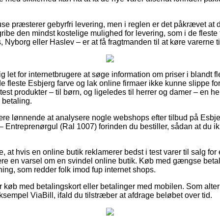
ehuse præsterer gebyrfri levering, men i reglen er det påkrævet at
ribe den mindst kostelige mulighed for levering, som i de flest
, Nyborg eller Haslev – er at få fragtmanden til at køre varerne ti
g let for internetbrugere at søge information om priser i blandt f
e fleste Esbjerg farve og lak online firmaer ikke kunne slippe for
 test produkter – til børn, og ligeledes til herrer og damer – en h
betaling.
ære lønnende at analysere nogle webshops efter tilbud på Esbjer
treprenørgul (Ral 1007) forinden du bestiller, sådan at du ikke 
at hvis en online butik reklamerer bedst i test varer til salg for
være en varsel om en svindel online butik. Køb med gængse betalin
tning, som redder folk imod fup internet shops.
for køb med betalingskort eller betalinger med mobilen. Som alte
eksempel ViaBill, ifald du tilstræber at afdrage beløbet over tid.