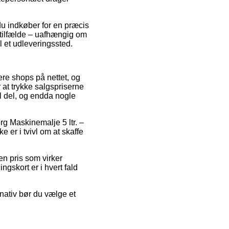
 du indkøber for en præcis
e tilfælde – uafhængig om
l et udleveringssted.
lere shops på nettet, og
 at trykke salgspriserne
el del, og endda nogle
g Maskinemalje 5 ltr. –
er i tvivl om at skaffe
 en pris som virker
gskort er i hvert fald
rnativ bør du vælge et