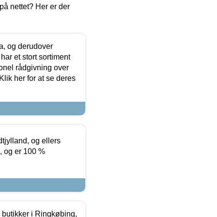
å nettet? Her er der
ia, og derudover
ar et stort sortiment
onel rådgivning over
ik her for at se deres
tjylland, og ellers
4, og er 100 %
butikker i Ringkøbing,