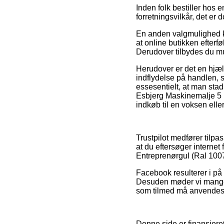
Inden folk bestiller hos 
forretningsvilkår, det er
En anden valgmulighed ka
at online butikken efterf
Derudover tilbydes du muli
Herudover er det en hjæ
indflydelse på handlen, 
essesentielt, at man sta
Esbjerg Maskinemalje 5 
indkøb til en voksen eller
Trustpilot medfører tilpa
at du eftersøger interne
Entreprenørgul (Ral 1007
Facebook resulterer i på 
Desuden møder vi mange n
som tilmed må anvendes ti
Denne side er finansiere