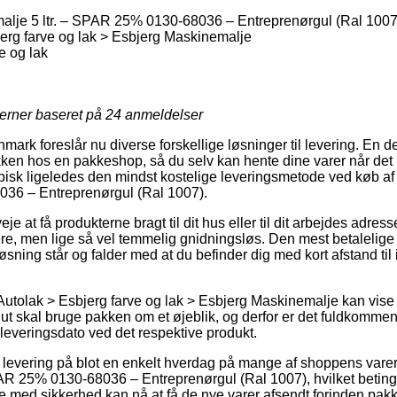
lje 5 ltr. – SPAR 25% 0130-68036 – Entreprenørgul (Ral 1007
erg farve og lak > Esbjerg Maskinemalje
e og lak
jerner baseret på
24
anmeldelser
ark foreslår nu diverse forskellige løsninger til levering. En d
akken hos en pakkeshop, så du selv kan hente dine varer når det 
ypisk ligeledes den mindst kostelige leveringsmetode ved køb a
036 – Entreprenørgul (Ral 1007).
e at få produkterne bragt til dit hus eller til dit arbejdes adres
re, men lige så vel temmelig gnidningsløs. Den mest betalelige f
ning står og falder med at du befinder dig med kort afstand til 
Autolak > Esbjerg farve og lak > Esbjerg Maskinemalje kan vise
 skal bruge pakken om et øjeblik, og derfor er det fuldkommen
leveringsdato ved det respektive produkt.
r levering på blot en enkelt hverdag på mange af shoppens vare
AR 25% 0130-68036 – Entreprenørgul (Ral 1007), hvilket betinges
t de med sikkerhed kan nå at få de nye varer afsendt forinden pa