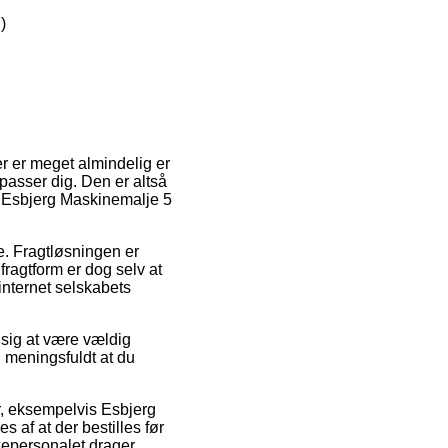
)
er er meget almindelig er
passer dig. Den er altså
f Esbjerg Maskinemalje 5
se. Fragtløsningen er
ragtform er dog selv at
internet selskabets
 sig at være vældig
 meningsfuldt at du
r, eksempelvis Esbjerg
 af at der bestilles før
kkepersonalet drager