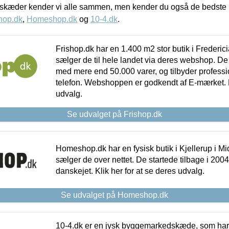
kæder kender vi alle sammen, men kender du også de bedste p
hop.dk
,
Homeshop.dk
og
10-4.dk
.
Frishop.dk har en 1.400 m2 stor butik i Frederic
sælger de til hele landet via deres webshop. De h
med mere end 50.000 varer, og tilbyder professi
telefon. Webshoppen er godkendt af E-mærket. Kl
udvalg.
Se udvalget på Frishop.dk
Homeshop.dk har en fysisk butik i Kjellerup i Mid
sælger de over nettet. De startede tilbage i 200
danskejet. Klik her for at se deres udvalg.
Se udvalget på Homeshop.dk
10-4.dk er en jysk byggemarkedskæde, som har 