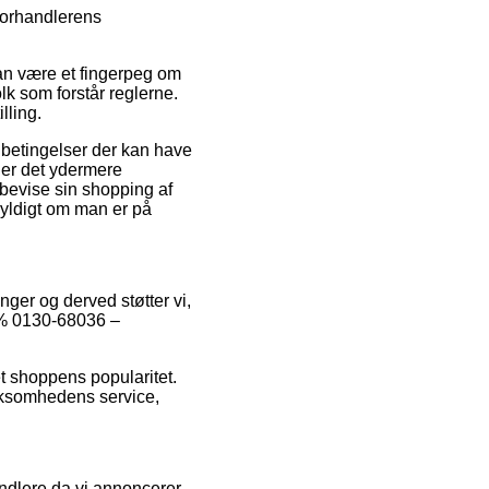
 forhandlerens
an være et fingerpeg om
lk som forstår reglerne.
lling.
betingelser der kan have
 er det ydermere
 bevise sin shopping af
yldigt om man er på
nger og derved støtter vi,
25% 0130-68036 –
et shoppens popularitet.
irksomhedens service,
andlere da vi annoncerer