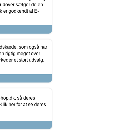
rudover sælger de en
k er godkendt af E-
edskæde, som også har
en rigtig meget over
keder et stort udvalg.
hop.dk, så deres
lik her for at se deres