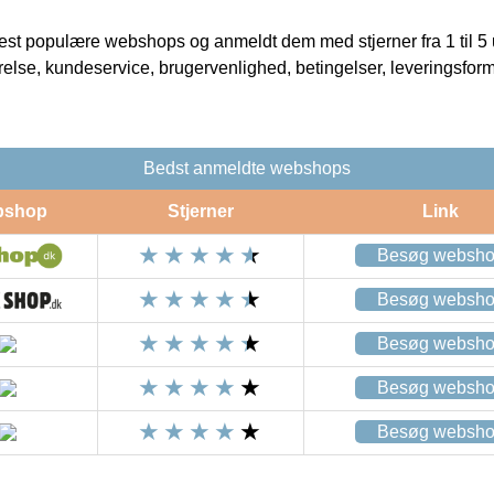
t populære webshops og anmeldt dem med stjerner fra 1 til 5 ud
rrelse, kundeservice, brugervenlighed, betingelser, leveringsfor
Bedst anmeldte webshops
bshop
Stjerner
Link
Besøg websh
Besøg websh
Besøg websh
Besøg websh
Besøg websh