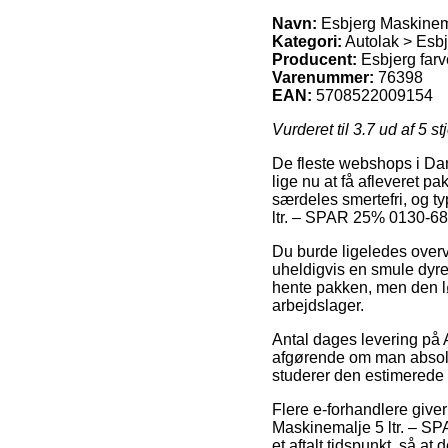
Navn:
Esbjerg Maskinema
Kategori:
Autolak > Esbj
Producent:
Esbjerg farv
Varenummer:
76398
EAN:
5708522009154
Vurderet til
3.7
ud af 5 st
De fleste webshops i Danm
lige nu at få afleveret p
særdeles smertefri, og t
ltr. – SPAR 25% 0130-68
Du burde ligeledes overvej
uheldigvis en smule dyre
hente pakken, men den løs
arbejdslager.
Antal dages levering på 
afgørende om man absolut
studerer den estimerede 
Flere e-forhandlere give
Maskinemalje 5 ltr. – SP
et aftalt tidspunkt, så a