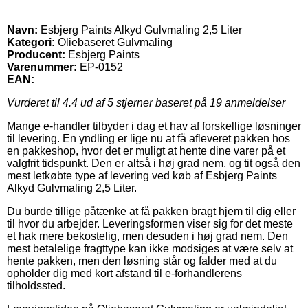
Navn:
Esbjerg Paints Alkyd Gulvmaling 2,5 Liter
Kategori:
Oliebaseret Gulvmaling
Producent:
Esbjerg Paints
Varenummer:
EP-0152
EAN:
Vurderet til
4.4
ud af 5 stjerner baseret på
19
anmeldelser
Mange e-handler tilbyder i dag et hav af forskellige løsninger
til levering. En yndling er lige nu at få afleveret pakken hos
en pakkeshop, hvor det er muligt at hente dine varer på et
valgfrit tidspunkt. Den er altså i høj grad nem, og tit også den
mest letkøbte type af levering ved køb af Esbjerg Paints
Alkyd Gulvmaling 2,5 Liter.
Du burde tillige påtænke at få pakken bragt hjem til dig eller
til hvor du arbejder. Leveringsformen viser sig for det meste
et hak mere bekostelig, men desuden i høj grad nem. Den
mest betalelige fragttype kan ikke modsiges at være selv at
hente pakken, men den løsning står og falder med at du
opholder dig med kort afstand til e-forhandlerens
tilholdssted.