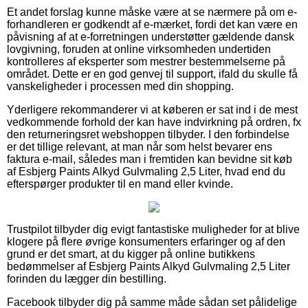
Et andet forslag kunne måske være at se nærmere på om e-
forhandleren er godkendt af e-mærket, fordi det kan være en
påvisning af at e-forretningen understøtter gældende dansk
lovgivning, foruden at online virksomheden undertiden
kontrolleres af eksperter som mestrer bestemmelserne på
området. Dette er en god genvej til support, ifald du skulle få
vanskeligheder i processen med din shopping.
Yderligere rekommanderer vi at køberen er sat ind i de mest
vedkommende forhold der kan have indvirkning på ordren, fx
den returneringsret webshoppen tilbyder. I den forbindelse
er det tillige relevant, at man når som helst bevarer ens
faktura e-mail, således man i fremtiden kan bevidne sit køb
af Esbjerg Paints Alkyd Gulvmaling 2,5 Liter, hvad end du
efterspørger produkter til en mand eller kvinde.
Trustpilot tilbyder dig evigt fantastiske muligheder for at blive
klogere på flere øvrige konsumenters erfaringer og af den
grund er det smart, at du kigger på online butikkens
bedømmelser af Esbjerg Paints Alkyd Gulvmaling 2,5 Liter
forinden du lægger din bestilling.
Facebook tilbyder dig på samme måde sådan set pålidelige