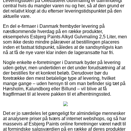
Leveringstiden på Oliebaseret Gulvmaling er ualmindeligt
central hvis du mangler varen nu og her, så af den grund er
det relativt klogt at du efterser leveringstidspunktet på den
aktuelle vare.
En del e-firmaer i Danmark frembyder levering på
næstkommende hverdag på en række produkter,
eksempelvis Esbjerg Paints Alkyd Gulvmaling 2,5 Liter, men
som ikke desto mindre påkræver at bestillingen placeres
inden et fastsat tidspunkt, således at de sandsynligvis kan
nå at få de nye varer klar inden de lageransatte har fri.
Nogle enkelte e-forretninger i Danmark byder på levering
uden gebyr, men undertiden er det under forudsætning af at
der bestilles for et konkret beløb. Derudover bør du
foretrække den mest betalelige type af levering, hvilket
mange gange – uden hensyn til om man befinder sig tæt på
Hørsholm, Kalundborg eller Billund – vil blive at få
fragtfirmaet til at levere pakken til et afhentningssted.
Det er jo særdeles let gængeligt for almindelige mennesker
at analysere priser på tværs af internet webshops, og så har
massevis af Esbjerg Paints online forretninger været nødt til
at formindske salgsværdien på en række af deres produkter