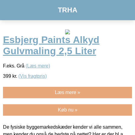
TRHA
Esbjerg Paints Alkyd
Gulvmaling 2,5 Liter
F.eks. Grå
(Læs mere)
399
kr.
(Vis fragtpris)
Læs mere »
Køb nu »
De fysiske byggemarkedskæder kender vi alle sammen,
men kender du også de bedste på nettet? Her er der bl.a.