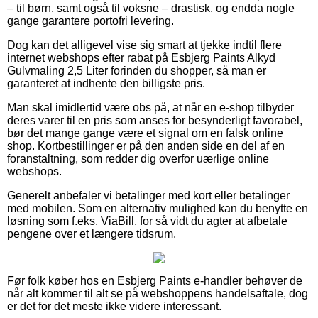
– til børn, samt også til voksne – drastisk, og endda nogle
gange garantere portofri levering.
Dog kan det alligevel vise sig smart at tjekke indtil flere
internet webshops efter rabat på Esbjerg Paints Alkyd
Gulvmaling 2,5 Liter forinden du shopper, så man er
garanteret at indhente den billigste pris.
Man skal imidlertid være obs på, at når en e-shop tilbyder
deres varer til en pris som anses for besynderligt favorabel,
bør det mange gange være et signal om en falsk online
shop. Kortbestillinger er på den anden side en del af en
foranstaltning, som redder dig overfor uærlige online
webshops.
Generelt anbefaler vi betalinger med kort eller betalinger
med mobilen. Som en alternativ mulighed kan du benytte en
løsning som f.eks. ViaBill, for så vidt du agter at afbetale
pengene over et længere tidsrum.
Før folk køber hos en Esbjerg Paints e-handler behøver de
når alt kommer til alt se på webshoppens handelsaftale, dog
er det for det meste ikke videre interessant.