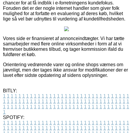
chancer for at få indblik i e-forretningens kundefokus.
Foruden det er der nogle internet handler som giver folk
mulighed for at forfatte en evaluering af deres køb, hvilket
lige så vel bør udnyttes til vurdering af kundetilfredsheden.
Vores side er finansieret af annonceindtægter. Vi har tætte
samarbejder med flere online virksomheder i form af at vi
fremviser butikkernes tilbud, og tager kommission ifald du
fuldfører et køb.
Orientering vedrørende varer og online shops værnes om
jævnligt, men der tages ikke ansvar for modifikationer der er
lavet efter sidste opdatering af sidens oplysninger.
BITLY:
1
1
1
1
1
1
1
1
1
1
1
1
1
1
1
1
1
1
1
1
1
1
1
1
1
1
1
1
1
1
1
1
1
1
1
1
1
1
1
1
1
1
1
1
1
1
1
1
1
1
1
1
1
1
1
1
1
1
1
1
1
1
1
1
1
1
1
1
1
1
1
1
1
1
1
1
1
1
1
1
1
1
1
1
1
1
1
1
1
1
1
1
1
1
1
1
1
1
1
1
SPOTIFY:
1
1
1
1
1
1
1
1
1
1
1
1
1
1
1
1
1
1
1
1
1
1
1
1
1
1
1
1
1
1
1
1
1
1
1
1
1
1
1
1
1
1
1
1
1
1
1
1
1
1
1
1
1
1
1
1
1
1
1
1
1
1
1
1
1
1