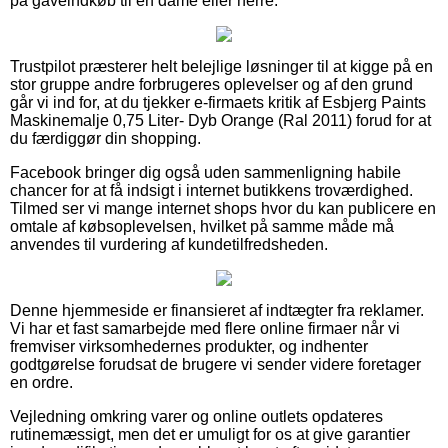
på gaveindkøb til en dame eller herre.
Trustpilot præsterer helt belejlige løsninger til at kigge på en
stor gruppe andre forbrugeres oplevelser og af den grund
går vi ind for, at du tjekker e-firmaets kritik af Esbjerg Paints
Maskinemalje 0,75 Liter- Dyb Orange (Ral 2011) forud for at
du færdiggør din shopping.
Facebook bringer dig også uden sammenligning habile
chancer for at få indsigt i internet butikkens troværdighed.
Tilmed ser vi mange internet shops hvor du kan publicere en
omtale af købsoplevelsen, hvilket på samme måde må
anvendes til vurdering af kundetilfredsheden.
Denne hjemmeside er finansieret af indtægter fra reklamer.
Vi har et fast samarbejde med flere online firmaer når vi
fremviser virksomhedernes produkter, og indhenter
godtgørelse forudsat de brugere vi sender videre foretager
en ordre.
Vejledning omkring varer og online outlets opdateres
rutinemæssigt, men det er umuligt for os at give garantier