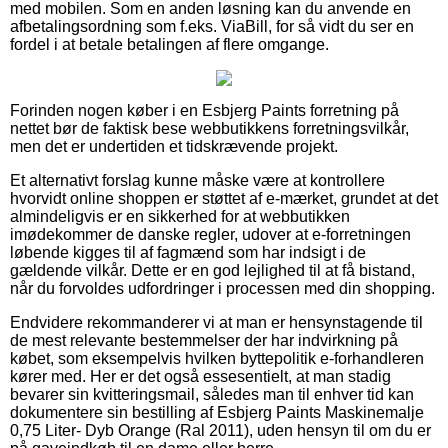
med mobilen. Som en anden løsning kan du anvende en
afbetalingsordning som f.eks. ViaBill, for så vidt du ser en
fordel i at betale betalingen af flere omgange.
Forinden nogen køber i en Esbjerg Paints forretning på
nettet bør de faktisk bese webbutikkens forretningsvilkår,
men det er undertiden et tidskrævende projekt.
Et alternativt forslag kunne måske være at kontrollere
hvorvidt online shoppen er støttet af e-mærket, grundet at det
almindeligvis er en sikkerhed for at webbutikken
imødekommer de danske regler, udover at e-forretningen
løbende kigges til af fagmænd som har indsigt i de
gældende vilkår. Dette er en god lejlighed til at få bistand,
når du forvoldes udfordringer i processen med din shopping.
Endvidere rekommanderer vi at man er hensynstagende til
de mest relevante bestemmelser der har indvirkning på
købet, som eksempelvis hvilken byttepolitik e-forhandleren
kører med. Her er det også essesentielt, at man stadig
bevarer sin kvitteringsmail, således man til enhver tid kan
dokumentere sin bestilling af Esbjerg Paints Maskinemalje
0,75 Liter- Dyb Orange (Ral 2011), uden hensyn til om du er