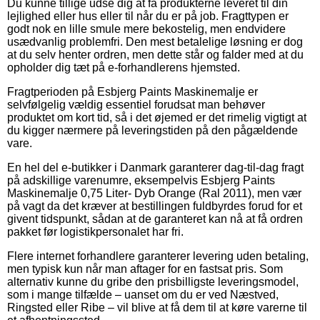
Du kunne tillige udse dig at få produkterne leveret til din
lejlighed eller hus eller til når du er på job. Fragttypen er
godt nok en lille smule mere bekostelig, men endvidere
usædvanlig problemfri. Den mest betalelige løsning er dog
at du selv henter ordren, men dette står og falder med at du
opholder dig tæt på e-forhandlerens hjemsted.
Fragtperioden på Esbjerg Paints Maskinemalje er
selvfølgelig vældig essentiel forudsat man behøver
produktet om kort tid, så i det øjemed er det rimelig vigtigt at
du kigger nærmere på leveringstiden på den pågældende
vare.
En hel del e-butikker i Danmark garanterer dag-til-dag fragt
på adskillige varenumre, eksempelvis Esbjerg Paints
Maskinemalje 0,75 Liter- Dyb Orange (Ral 2011), men vær
på vagt da det kræver at bestillingen fuldbyrdes forud for et
givent tidspunkt, sådan at de garanteret kan nå at få ordren
pakket før logistikpersonalet har fri.
Flere internet forhandlere garanterer levering uden betaling,
men typisk kun når man aftager for en fastsat pris. Som
alternativ kunne du gribe den prisbilligste leveringsmodel,
som i mange tilfælde – uanset om du er ved Næstved,
Ringsted eller Ribe – vil blive at få dem til at køre varerne til