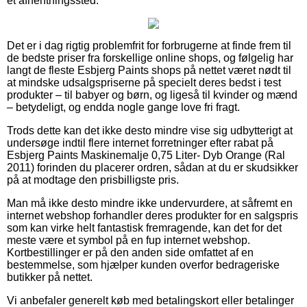
et afhentningssted.
Det er i dag rigtig problemfrit for forbrugerne at finde frem til
de bedste priser fra forskellige online shops, og følgelig har
langt de fleste Esbjerg Paints shops på nettet været nødt til
at mindske udsalgspriserne på specielt deres bedst i test
produkter – til babyer og børn, og ligeså til kvinder og mænd
– betydeligt, og endda nogle gange love fri fragt.
Trods dette kan det ikke desto mindre vise sig udbytterigt at
undersøge indtil flere internet forretninger efter rabat på
Esbjerg Paints Maskinemalje 0,75 Liter- Dyb Orange (Ral
2011) forinden du placerer ordren, sådan at du er skudsikker
på at modtage den prisbilligste pris.
Man må ikke desto mindre ikke undervurdere, at såfremt en
internet webshop forhandler deres produkter for en salgspris
som kan virke helt fantastisk fremragende, kan det for det
meste være et symbol på en fup internet webshop.
Kortbestillinger er på den anden side omfattet af en
bestemmelse, som hjælper kunden overfor bedrageriske
butikker på nettet.
Vi anbefaler generelt køb med betalingskort eller betalinger