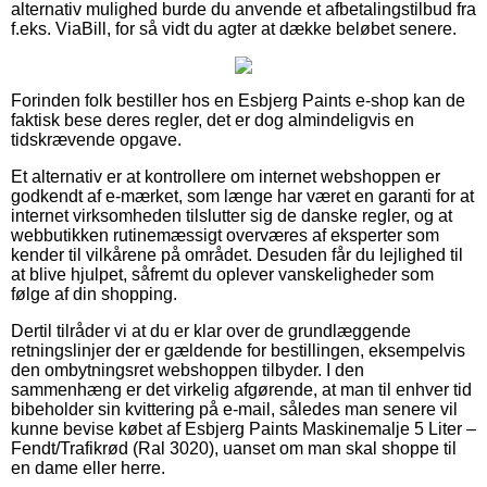
alternativ mulighed burde du anvende et afbetalingstilbud fra
f.eks. ViaBill, for så vidt du agter at dække beløbet senere.
Forinden folk bestiller hos en Esbjerg Paints e-shop kan de
faktisk bese deres regler, det er dog almindeligvis en
tidskrævende opgave.
Et alternativ er at kontrollere om internet webshoppen er
godkendt af e-mærket, som længe har været en garanti for at
internet virksomheden tilslutter sig de danske regler, og at
webbutikken rutinemæssigt overværes af eksperter som
kender til vilkårene på området. Desuden får du lejlighed til
at blive hjulpet, såfremt du oplever vanskeligheder som
følge af din shopping.
Dertil tilråder vi at du er klar over de grundlæggende
retningslinjer der er gældende for bestillingen, eksempelvis
den ombytningsret webshoppen tilbyder. I den
sammenhæng er det virkelig afgørende, at man til enhver tid
bibeholder sin kvittering på e-mail, således man senere vil
kunne bevise købet af Esbjerg Paints Maskinemalje 5 Liter –
Fendt/Trafikrød (Ral 3020), uanset om man skal shoppe til
en dame eller herre.