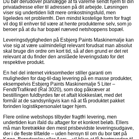
Du bør derudover planlægge at få varerne sendt hjem til din
privatadresse eller til adressen på dit arbejde. Løsningen
viser sig undertiden lidt mere omkostningsfuld, men
ligeledes ret problemfri. Den mindst kostelige form for fragt
vil dog til enhver tid være at hente produkterne selv, som jo
beroer på at du har bopæl nærved netshoppens bopæl.
Leveringsdygtigheden på Esbjerg Paints Maskinemalje kan
vise sig at være ualmindeligt relevant forudsat man absolut
skal bruge din ordre om kort tid, så af den grund er det ret
relevant at du finder den anslåede leveringsdato for det
respektive produkt.
En hel del internet virksomheder stiller garanti om
muligheden for dag-til-dag levering på en masse produkter,
eksempelvis Esbjerg Paints Maskinemalje 5 Liter –
Fendt/Trafikrød (Ral 3020), som dog påkræver at
bestillingen fuldbyrdes før et aftalt klokkeslæt, med det
formål at de sandsynligvis kan nå at få produktet pakket
forinden logistikpersonalet tager hjem.
Flere online webshops tilbyder fragtfri levering, men
undertiden kun ifald du aftager for et konkret beløb. Ellers
må man foretrække den mest prisbevidste leveringsudgave,
der i de fleste tilfælde – uden hensyn til om du bor tæt på