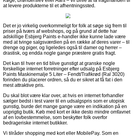
Køge, Brønderslev eller Aars – vil blive at få fragtmanden til
at levere produkterne til et afhentningssted.
Det er jo virkelig overkommeligt for folk at søge sig frem til
priser på tværs af webshops, og på grund af dette har
adskillige Esbjerg Paints e-handler ikke kunne lade være
med at tvinge salgsværdien på en række af deres varer – til
drenge og piger, og ligeledes også til damer og herrer –
drastisk, og endda nogle gange præstere gratis fragt.
Det kan til hver en tid blive gunstigt at granske nogle
forskellige internet forretninger efter udsalg på Esbjerg
Paints Maskinemalje 5 Liter – Fendt/Trafikrød (Ral 3020)
forinden du placerer ordren, så du er sikret at få fat i den
mest attraktive pris.
Du skal blot være klar over, at hvis en internet forhandler
sælger bedst i test varer til en udsalgspris som er utopisk
gunstig, burde det mange gange være en indikation på en
uoprigtig butik. Køb med kort er ikke desto mindre omfavnet
af en lovbestemmelse, som beskytter folk overfor
bedrageriske internet butikker.
Vi tilråder shopping med kort eller MobilePay. Som en