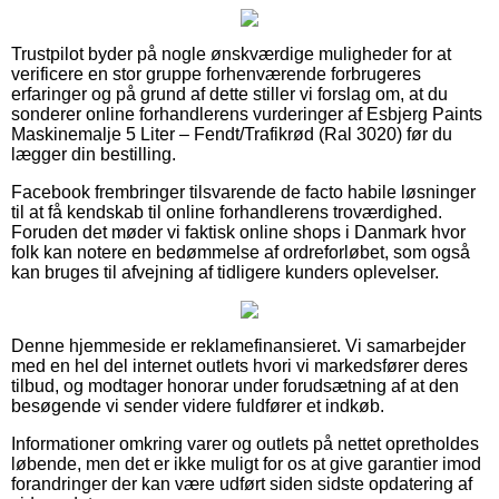
Trustpilot byder på nogle ønskværdige muligheder for at
verificere en stor gruppe forhenværende forbrugeres
erfaringer og på grund af dette stiller vi forslag om, at du
sonderer online forhandlerens vurderinger af Esbjerg Paints
Maskinemalje 5 Liter – Fendt/Trafikrød (Ral 3020) før du
lægger din bestilling.
Facebook frembringer tilsvarende de facto habile løsninger
til at få kendskab til online forhandlerens troværdighed.
Foruden det møder vi faktisk online shops i Danmark hvor
folk kan notere en bedømmelse af ordreforløbet, som også
kan bruges til afvejning af tidligere kunders oplevelser.
Denne hjemmeside er reklamefinansieret. Vi samarbejder
med en hel del internet outlets hvori vi markedsfører deres
tilbud, og modtager honorar under forudsætning af at den
besøgende vi sender videre fuldfører et indkøb.
Informationer omkring varer og outlets på nettet opretholdes
løbende, men det er ikke muligt for os at give garantier imod
forandringer der kan være udført siden sidste opdatering af