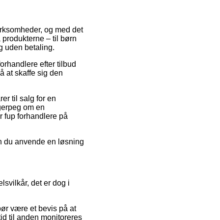
 virksomheder, og med det
å produkterne – til børn
g uden betaling.
orhandlere efter tilbud
å at skaffe sig den
er til salg for en
ngerpeg om en
r fup forhandlere på
kan du anvende en løsning
svilkår, det er dog i
ør være et bevis på at
 tid til anden monitoreres