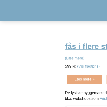
fås i flere 
(Læs mere)
599
kr.
(Vis fragtpris)
Læs mere »
De fysiske byggemarkeds
bl.a. webshops som
Fris