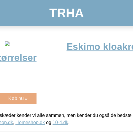
TRHA
Eskimo kloak
størrelser
Køb nu »
kæder kender vi alle sammen, men kender du også de bedste p
hop.dk
,
Homeshop.dk
og
10-4.dk
.