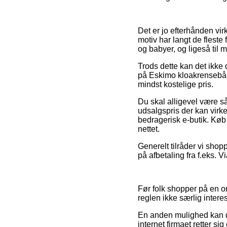
Det er jo efterhånden vir
motiv har langt de fleste 
og babyer, og ligeså til
Trods dette kan det ikke 
på Eskimo kloakrensebånd 
mindst kostelige pris.
Du skal alligevel være så p
udsalgspris der kan virk
bedragerisk e-butik. Køb
nettet.
Generelt tilråder vi sho
på afbetaling fra f.eks. V
Før folk shopper på en on
reglen ikke særlig intere
En anden mulighed kan de
internet firmaet retter sig