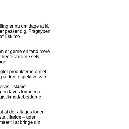
dling er nu om dage at få
der passer dig. Fragttypen
 af Eskimo
rmen er gerne en tand mere
 hente varerne selv,
ager.
ngler produkterne om et
t på den respektive vare.
pelvis Eskimo
ngen laves forinden et
logistikmedarbejderne
f at der aftages for en
ste tilfælde – uden
aet til at bringe din