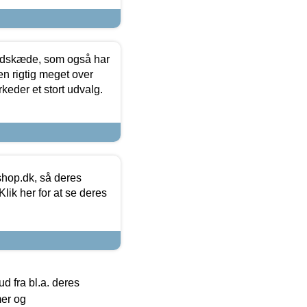
edskæde, som også har
en rigtig meget over
keder et stort udvalg.
hop.dk, så deres
lik her for at se deres
 fra bl.a. deres
mer og