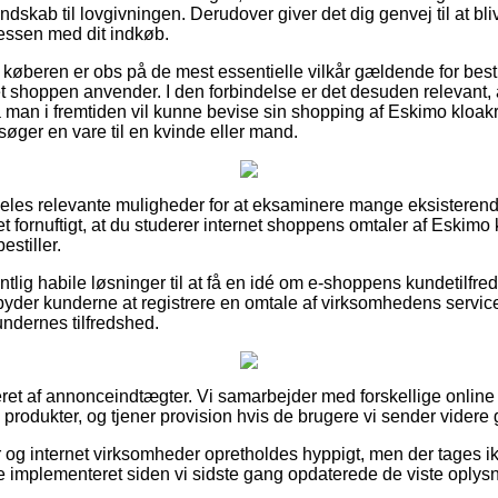
endskab til lovgivningen. Derudover giver det dig genvej til at bliv
essen med dit indkøb.
 køberen er obs på de mest essentielle vilkår gældende for besti
et shoppen anvender. I den forbindelse er det desuden relevant,
å man i fremtiden vil kunne bevise sin shopping af Eskimo kloakr
søger en vare til en kvinde eller mand.
ldeles relevante muligheder for at eksaminere mange eksisteren
et fornuftigt, at du studerer internet shoppens omtaler af Eskimo
estiller.
lig habile løsninger til at få en idé om e-shoppens kundetilfr
yder kunderne at registrere en omtale af virksomhedens service,
 kundernes tilfredshed.
eret af annonceindtægter. Vi samarbejder med forskellige onlin
 produkter, og tjener provision hvis de brugere vi sender videre
 og internet virksomheder opretholdes hyppigt, men der tages ik
e implementeret siden vi sidste gang opdaterede de viste oplysn