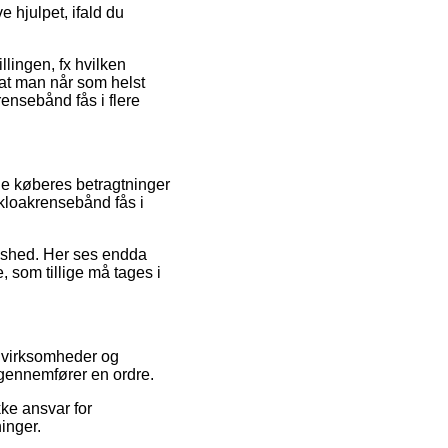
e hjulpet, ifald du
llingen, fx hvilken
 at man når som helst
ensebånd fås i flere
de køberes betragtninger
 kloakrensebånd fås i
edshed. Her ses endda
 som tillige må tages i
e virksomheder og
 gennemfører en ordre.
ke ansvar for
inger.