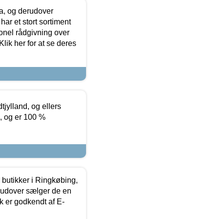
ia, og derudover
ar et stort sortiment
onel rådgivning over
ik her for at se deres
tjylland, og ellers
4, og er 100 %
butikker i Ringkøbing,
rudover sælger de en
k er godkendt af E-