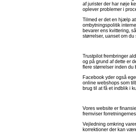
af jurister der har nøje k
oplever problemer i proc
Tilmed er det en hjælp at
ombytningspolitik intern
bevarer ens kvittering, s
størrelser, uanset om du 
Trustpilot frembringer a
og på grund af dette er d
flere størrelser inden du b
Facebook yder også egent
online webshops som tilb
brug til at få et indblik i
Vores website er finansi
fremviser forretningernes
Vejledning omkring varer
korrektioner der kan vær