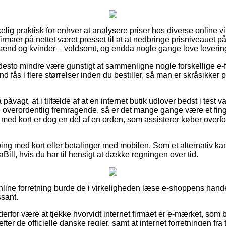
kelig praktisk for enhver at analysere priser hos diverse online
firmaer på nettet været presset til at at nedbringe prisniveauet p
 mænd og kvinder – voldsomt, og endda nogle gange love leverin
desto mindre være gunstigt at sammenligne nogle forskellige e-f
fås i flere størrelser inden du bestiller, så man er skråsikker p
åvagt, at i tilfælde af at en internet butik udlover bedst i test var
e overordentlig fremragende, så er det mange gange være et fi
 med kort er dog en del af en orden, som assisterer køber overfo
pping med kort eller betalinger med mobilen. Som et alternativ 
iaBill, hvis du har til hensigt at dække regningen over tid.
line forretning burde de i virkeligheden læse e-shoppens handel
ssant.
rfor være at tjekke hvorvidt internet firmaet er e-mærket, som b
 efter de officielle danske regler, samt at internet forretningen fra