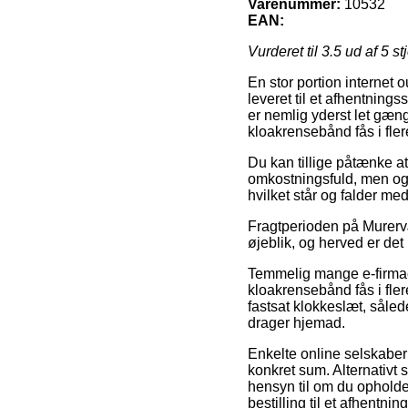
Varenummer:
10532
EAN:
Vurderet til
3.5
ud af 5 st
En stor portion internet 
leveret til et afhentning
er nemlig yderst let gæn
kloakrensebånd fås i flere
Du kan tillige påtænke at
omkostningsfuld, men også
hvilket står og falder m
Fragtperioden på Murervæ
øjeblik, og herved er det
Temmelig mange e-firmaer
kloakrensebånd fås i fler
fastsat klokkeslæt, såled
drager hjemad.
Enkelte online selskaber 
konkret sum. Alternativt 
hensyn til om du opholder 
bestilling til et afhentnin