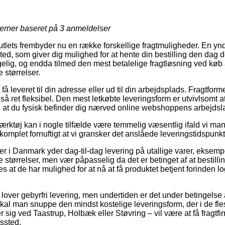
jerner baseret på
3
anmeldelser
outlets frembyder nu en række forskellige fragtmuligheder. En yn
ssted, som giver dig mulighed for at hente din bestilling den dag 
gelig, og endda tilmed den mest betalelige fragtløsning ved køb
 størrelser.
 få leveret til din adresse eller ud til din arbejdsplads. Fragtfo
 ret fleksibel. Den mest letkøbte leveringsform er utvivlsomt at
ed at du fysisk befinder dig nærved online webshoppens arbejdsl
rktøj kan i nogle tilfælde være temmelig væsentlig ifald vi ma
 komplet fornuftigt at vi gransker det anslåede leveringstidspunk
 i Danmark yder dag-til-dag levering på utallige varer, eksem
e størrelser, men vær påpasselig da det er betinget af at bestilli
es at de har mulighed for at nå at få produktet betjent forinden 
lover gebyrfri levering, men undertiden er det under betingelse a
skal man snuppe den mindst kostelige leveringsform, der i de fle
sig ved Taastrup, Holbæk eller Støvring – vil være at få fragtfirm
gssted.