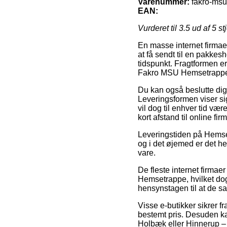
Varenummer:
fakro-msu
EAN:
Vurderet til
3.5
ud af 5 st
En masse internet firmae
at få sendt til en pakkesh
tidspunkt. Fragtformen e
Fakro MSU Hemsetrapp
Du kan også beslutte dig f
Leveringsformen viser si
vil dog til enhver tid væ
kort afstand til online fi
Leveringstiden på Hemsetr
og i det øjemed er det h
vare.
De fleste internet firma
Hemsetrappe, hvilket dog
hensynstagen til at de sa
Visse e-butikker sikrer f
bestemt pris. Desuden ka
Holbæk eller Hinnerup – vi