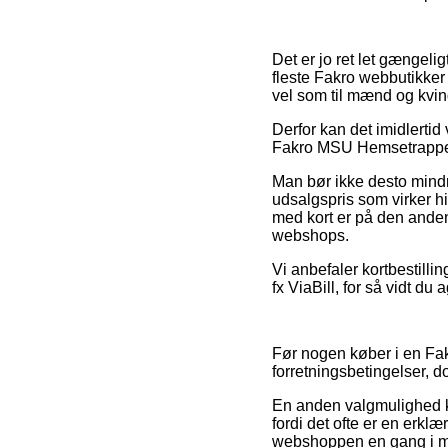
Det er jo ret let gængeligt
fleste Fakro webbutikker 
vel som til mænd og kvin
Derfor kan det imidlertid
Fakro MSU Hemsetrappe fo
Man bør ikke desto mindre
udsalgspris som virker h
med kort er på den anden
webshops.
Vi anbefaler kortbestill
fx ViaBill, for så vidt du
Før nogen køber i en Fak
forretningsbetingelser, 
En anden valgmulighed k
fordi det ofte er en erkl
webshoppen en gang i me