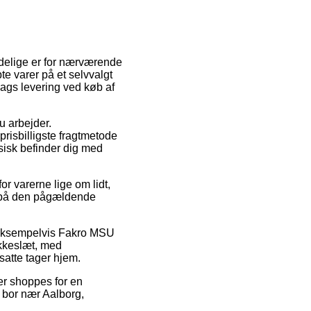
ndelige er for nærværende
bte varer på et selvvalgt
lags levering ved køb af
du arbejder.
risbilligste fragtmetode
ysisk befinder dig med
r varerne lige om lidt,
kt på den pågældende
r, eksempelvis Fakro MSU
okkeslæt, med
satte tager hjem.
er shoppes for en
 bor nær Aalborg,