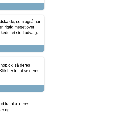
edskæde, som også har
en rigtig meget over
keder et stort udvalg.
hop.dk, så deres
lik her for at se deres
 fra bl.a. deres
mer og