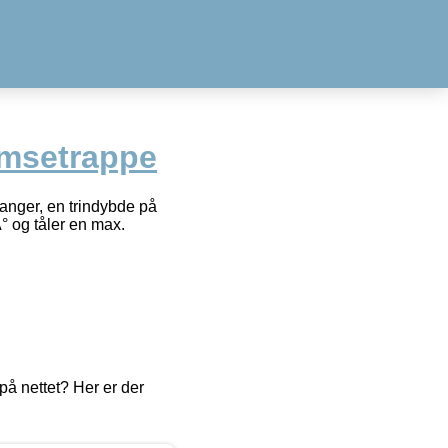
msetrappe
nger, en trindybde på
° og tåler en max.
å nettet? Her er der