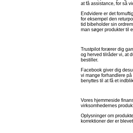
at få assistance, for så v
Endvidere er det fornufti
for eksempel den returpol
tid bibeholder sin ordr
man søger produkter til e
Trustpilot forærer dig g
og herved tilråder vi, a
bestiller.
Facebook giver dig desude
vi mange forhandlere på n
benyttes til at få et indbl
Vores hjemmeside finans
virksomhedernes produkte
Oplysninger om produkter
korrektioner der er bleve