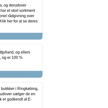
ia, og derudover
ar et stort sortiment
onel rådgivning over
ik her for at se deres
tjylland, og ellers
4, og er 100 %
butikker i Ringkøbing,
rudover sælger de en
k er godkendt af E-