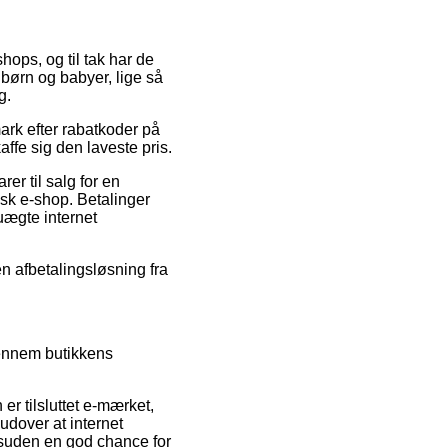
shops, og til tak har de
 børn og babyer, lige så
g.
mark efter rabatkoder på
fe sig den laveste pris.
er til salg for en
lsk e-shop. Betalinger
uægte internet
n afbetalingsløsning fra
gennem butikkens
 tilsluttet e-mærket,
udover at internet
suden en god chance for