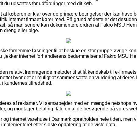
idt du udsættes for udfordringer med dit køb.
gt at køberen er klar over de primære betingelser der kan have be
itik internet firmaet kører med. På grund af dette er det desuden 
email, så man senere kan dokumentere ordren af Fakro MSU Hems
n dreng eller pige.
anske fornemme løsninger til at beskue en stor gruppe øvrige 
t du tjekker internet forhandlerens bedømmelser af Fakro MSU 
n relativt fremragende metoder til at få kendskab til e-firmaets
ettet hvor det er muligt at sammensætte en vurdering af deres kø
ik i kundernes tilfredshed.
ieres af reklamer. Vi samarbejder med en mængde netshops hv
r, og modtager betaling ifald en af de besøgende på vores web
 og internet varehuse i Danmark opretholdes hele tiden, men vi 
t implementeret efter sidste opdatering af de viste data.