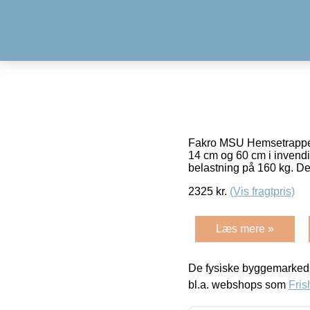
Fakro MSU Hemsetrappen 
14 cm og 60 cm i invendi
belastning på 160 kg. De
2325
kr.
(Vis fragtpris)
Læs mere »
De fysiske byggemarkeds
bl.a. webshops som
Fris