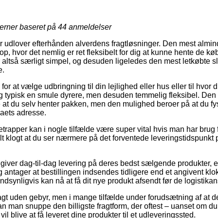
jerner baseret på
44
anmeldelser
r udlover efterhånden alverdens fragtløsninger. Den mest almi
op, hvor det nemlig er ret fleksibelt for dig at kunne hente de kø
r altså særligt simpel, og desuden ligeledes den mest letkøbte s
e.
or at vælge udbringning til din lejlighed eller hus eller til hvor 
g typisk en smule dyrere, men desuden temmelig fleksibel. Den p
re at du selv henter pakken, men den mulighed beroer på at du f
rmaets adresse.
apper kan i nogle tilfælde være super vital hvis man har brug fo
elt klogt at du ser nærmere på det forventede leveringstidspun
er giver dag-til-dag levering på deres bedst sælgende produkte
 antager at bestillingen indsendes tidligere end et angivent kl
ndsynligvis kan nå at få dit nye produkt afsendt før de logistikan
ragt uden gebyr, men i mange tilfælde under forudsætning af at d
n man snuppe den billigste fragtform, der oftest – uanset om du
l blive at få leveret dine produkter til et udleveringssted.