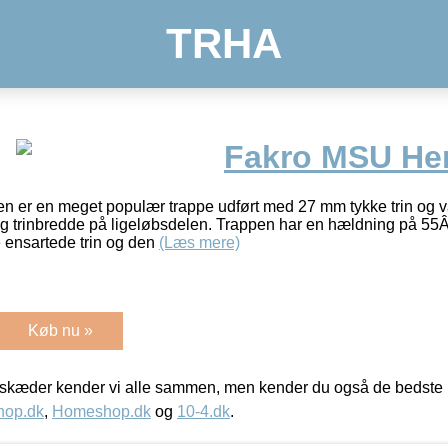
TRHA
Fakro MSU He
er en meget populær trappe udført med 27 mm tykke trin og va
g trinbredde på ligeløbsdelen. Trappen har en hældning på 55Â
 ensartede trin og den
(Læs mere)
Køb nu »
kæder kender vi alle sammen, men kender du også de bedste p
hop.dk
,
Homeshop.dk
og
10-4.dk
.