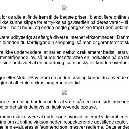
 for os alle at finde frem til de bedste priser i blandt flere online 
ikke kunne slippe for at trykke salgsværdien på deres varer – til
der – helt i bund, og endda nogle gange sikre fragt uden betalin
 være udbytterigt at eftergå diverse internet virksomheder i Dan
rinden du færdiggør din shopping, så man er garanteret at skaf
 ikke undervurdere, at når en netbutik reklamerer bedst i test var
immelråbende lav, så burde det ofte være en indikation på en fa
 side omfavnet af en anordning, som beskytter kunden overfor 
inger eller MobilePay. Som en anden løsning kunne du anvende e
 agter at afbetale omkostningerne over tid.
ro e-forretning burde man for at være på den sikre side løbe i
dog er det almindeligvis en tidskrævende opgave.
unne måske være at undersøge hvorvidt internet virksomheden er
æring om at online virksomheden respekterer de opstillede regler, 
llem evalueres af fagmænd som mestrer reglerne. Dette er de