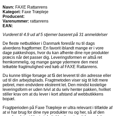
Navn:
FAXE Rattanrens
Kategori:
Faxe Træpleje
Producent:
Varenummer:
rattanrens
EAN:
Vurderet til
4.9
ud af 5 stjerner baseret på
31
anmeldelser
De fleste netbutikker i Danmark foreslår nu til dags
alverdens fragtformer. En favorit iblandt mange er i vore
dage pakkeshops, hvor du kan afhente dine nye produkter
præcis når det passer dig. Leveringsformen er altså ret
fremkommelig, og mange gange ydermere den mest
letkøbte fragtmulighed ved køb af FAXE Rattanrens.
Du kunne tillige forsøge at få det leveret til din adresse eller
ud til din arbejdsplads. Fragtmetoden viser sig tit lidt mere
pebret, men endvidere ekstremt let. Den mindst kostelige
leveringsform er uden tvivl at du selv henter pakken, hvilket
stiller krav om at du lever i kort afstand af webbutikkens
bopæl.
Fragtperioden på Faxe Træpleje er ultra relevant i tilfælde af
at vi har brug for dine nye produkter nu og her, så af den