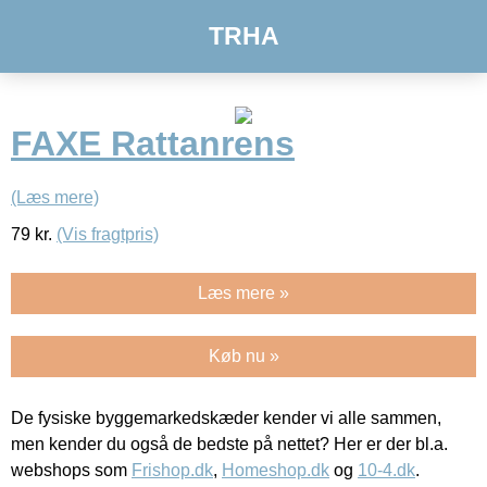
TRHA
FAXE Rattanrens
(Læs mere)
79
kr.
(Vis fragtpris)
Læs mere »
Køb nu »
De fysiske byggemarkedskæder kender vi alle sammen,
men kender du også de bedste på nettet? Her er der bl.a.
webshops som
Frishop.dk
,
Homeshop.dk
og
10-4.dk
.