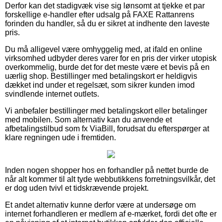
Derfor kan det stadigvæk vise sig lønsomt at tjekke et par
forskellige e-handler efter udsalg på FAXE Rattanrens
forinden du handler, så du er sikret at indhente den laveste
pris.
Du må alligevel være omhyggelig med, at ifald en online
virksomhed udbyder deres varer for en pris der virker utopisk
overkommelig, burde det for det meste være et bevis på en
uærlig shop. Bestillinger med betalingskort er heldigvis
dækket ind under et regelsæt, som sikrer kunden imod
svindlende internet outlets.
Vi anbefaler bestillinger med betalingskort eller betalinger
med mobilen. Som alternativ kan du anvende et
afbetalingstilbud som fx ViaBill, forudsat du efterspørger at
klare regningen ude i fremtiden.
Inden nogen shopper hos en forhandler på nettet burde de
når alt kommer til alt tyde webbutikkens forretningsvilkår, det
er dog uden tvivl et tidskrævende projekt.
Et andet alternativ kunne derfor være at undersøge om
internet forhandleren er medlem af e-mærket, fordi det ofte er