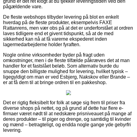
grund er det ret klogt at du tjekker leveringstiden ved den
pågældende vare.
De fleste webshops tilbyder levering på blot en enkelt
hverdag på de fleste produkter, eksempelvis FAXE
Rattanrens, men vær obs på at det er underforstået at ordren
laves tidligere end et givent tidspunkt, så at de med
sikkerhed kan nå at få varerne ekspederet inden
lagermedarbejderne holder fyraften.
Nogle online virksomheder byder på fragt uden
omkostninger, men i de fleste tilfælde påkræves det at man
handler for et fastslået beløb. Som alternativ burde du
snuppe den billigste mulighed for levering, hvilket typisk –
ligegyldigt om man er ved Esbjerg, Nakskov eller Brande –
er at få dem til at bringe ordren til en pakkeshop.
Det er rigtig fleksibelt for folk at søge sig frem til priser fra
diverse shops på nettet, og på grund af dette har flere e-
firmaer været nødt til at nedskære prisniveauet på mange af
deres produkter – til piger og drenge, og samtidig til kvinder
og mænd – betragteligt, og endda nogle gange yde gebyrfri
levering.