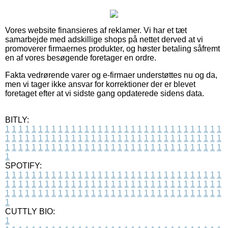
Vores website finansieres af reklamer. Vi har et tæt
samarbejde med adskillige shops på nettet derved at vi
promoverer firmaernes produkter, og høster betaling såfremt
en af vores besøgende foretager en ordre.
Fakta vedrørende varer og e-firmaer understøttes nu og da,
men vi tager ikke ansvar for korrektioner der er blevet
foretaget efter at vi sidste gang opdaterede sidens data.
BITLY:
1
1
1
1
1
1
1
1
1
1
1
1
1
1
1
1
1
1
1
1
1
1
1
1
1
1
1
1
1
1
1
1
1
1
1
1
1
1
1
1
1
1
1
1
1
1
1
1
1
1
1
1
1
1
1
1
1
1
1
1
1
1
1
1
1
1
1
1
1
1
1
1
1
1
1
1
1
1
1
1
1
1
1
1
1
1
1
1
1
1
1
1
1
1
1
1
1
1
1
1
SPOTIFY:
1
1
1
1
1
1
1
1
1
1
1
1
1
1
1
1
1
1
1
1
1
1
1
1
1
1
1
1
1
1
1
1
1
1
1
1
1
1
1
1
1
1
1
1
1
1
1
1
1
1
1
1
1
1
1
1
1
1
1
1
1
1
1
1
1
1
1
1
1
1
1
1
1
1
1
1
1
1
1
1
1
1
1
1
1
1
1
1
1
1
1
1
1
1
1
1
1
1
1
1
CUTTLY BIO:
1