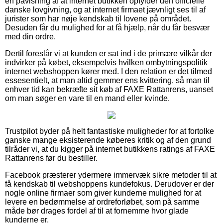
en påvisning af at internet butikken opfylder den officielle
danske lovgivning, og at internet firmaet jævnligt ses til af
jurister som har nøje kendskab til lovene på området.
Desuden får du mulighed for at få hjælp, når du får besvær
med din ordre.
Dertil foreslår vi at kunden er sat ind i de primære vilkår der
indvirker på købet, eksempelvis hvilken ombytningspolitik
internet webshoppen kører med. I den relation er det tilmed
essesentielt, at man altid gemmer ens kvittering, så man til
enhver tid kan bekræfte sit køb af FAXE Rattanrens, uanset
om man søger en vare til en mand eller kvinde.
Trustpilot byder på helt fantastiske muligheder for at fortolke
ganske mange eksisterende køberes kritik og af den grund
tilråder vi, at du kigger på internet butikkens ratings af FAXE
Rattanrens før du bestiller.
Facebook præsterer ydermere immervæk sikre metoder til at
få kendskab til webshoppens kundefokus. Derudover er der
nogle online firmaer som giver kunderne mulighed for at
levere en bedømmelse af ordreforløbet, som på samme
måde bør drages fordel af til at fornemme hvor glade
kunderne er.