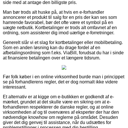
side med at antage den billigste pris.
Man bør trods alt huske på, at hvis en e-forhandler
annoncerer et produkt til salg for en pris der kan ses som
hamrende favorabel, bør det ofte være et symbol på en
uægte netbutik. Kortbetalinger er trods alt omfavnet af en
ordning, som assisterer dig imod uærlige e-forretninger.
Generelt slår vi et slag for kortbetalinger eller mobilbetaling.
Som en anden løsning kan du drage fordel af en
afbetalingsordning som f.eks. ViaBill, forudsat du har i sinde
at finansiere betalingen over et længere tidsrum.
Før folk køber i en online virksomhed burde man i princippet
se på forhandlerens regler, det er dog normalt ikke videre
interessant.
Et alternativ er at kigge om e-butikken er godkendt af e-
mærket, grundet at det skulle være en sikring om at e-
forhandleren respekterer de danske regler, og at online
virksomheden af og til overværes af eksperter der har den
nødvendige knowhow om reglerne på området. Desuden
giver det dig genvej til assistance, når du udsættes for
problemstillinger i processen med din bestilling.