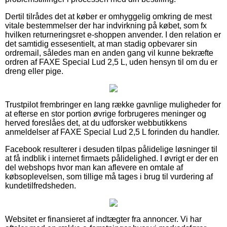
Dertil tilrådes det at køber er omhyggelig omkring de mest
vitale bestemmelser der har indvirkning på købet, som fx
hvilken returneringsret e-shoppen anvender. I den relation er
det samtidig essesentielt, at man stadig opbevarer sin
ordremail, således man en anden gang vil kunne bekræfte
ordren af FAXE Special Lud 2,5 L, uden hensyn til om du er
dreng eller pige.
Trustpilot frembringer en lang række gavnlige muligheder for
at efterse en stor portion øvrige forbrugeres meninger og
herved foreslåes det, at du udforsker webbutikkens
anmeldelser af FAXE Special Lud 2,5 L forinden du handler.
Facebook resulterer i desuden tilpas pålidelige løsninger til
at få indblik i internet firmaets pålidelighed. I øvrigt er der en
del webshops hvor man kan aflevere en omtale af
købsoplevelsen, som tillige må tages i brug til vurdering af
kundetilfredsheden.
Websitet er finansieret af indtægter fra annoncer. Vi har