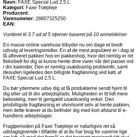
Navn:
FAXE Special Lud 2,5 L
Kategori:
Faxe Træpleje
Producent:
Varenummer:
28807325250
EAN:
Vurderet til
3.7
ud af 5 stjerner baseret på
10
anmeldelser
En masse online varehuse tilbyder nu om dage et bredt
udvalg af leveringsmidler. En af de mest populære er i dag at
få afleveret pakken hos en pakkeshop, hvor det nemlig er ret
fleksibelt for dig at kunne hente dine varer når det passer ind
i din kalender. Den er nemlig usædvanlig problemfri, samt
desuden ligeledes den billigste fragtløsning ved køb af
FAXE Special Lud 2,5 L.
Du bør ydermere udse dig at få produkterne sendt hjem til
dig eller ud til din arbejdsplads. Muligheden er tit lidt mere
bekostelig, men til gengæld usædvanlig enkel. Den
prisbilligste fragtløsning er utvivlsomt selv at hente pakken,
men dette kræver at du befinder dig med kort afstand til e-
handlens arbejdslager.
Fragtperioden på Faxe Træpleje er naturligvis ret så
udslagsgivende i tilfælde af at du har brug for varerne lige