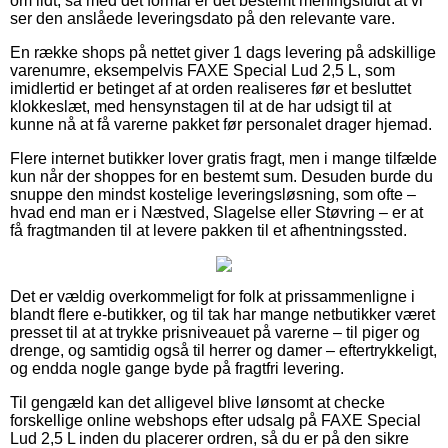
om lidt, så med det formål er det bestemt meningsfuldt at vi
ser den anslåede leveringsdato på den relevante vare.
En række shops på nettet giver 1 dags levering på adskillige
varenumre, eksempelvis FAXE Special Lud 2,5 L, som
imidlertid er betinget af at orden realiseres før et besluttet
klokkeslæt, med hensynstagen til at de har udsigt til at
kunne nå at få varerne pakket før personalet drager hjemad.
Flere internet butikker lover gratis fragt, men i mange tilfælde
kun når der shoppes for en bestemt sum. Desuden burde du
snuppe den mindst kostelige leveringsløsning, som ofte –
hvad end man er i Næstved, Slagelse eller Støvring – er at
få fragtmanden til at levere pakken til et afhentningssted.
Det er vældig overkommeligt for folk at prissammenligne i
blandt flere e-butikker, og til tak har mange netbutikker været
presset til at at trykke prisniveauet på varerne – til piger og
drenge, og samtidig også til herrer og damer – eftertrykkeligt,
og endda nogle gange byde på fragtfri levering.
Til gengæld kan det alligevel blive lønsomt at checke
forskellige online webshops efter udsalg på FAXE Special
Lud 2,5 L inden du placerer ordren, så du er på den sikre