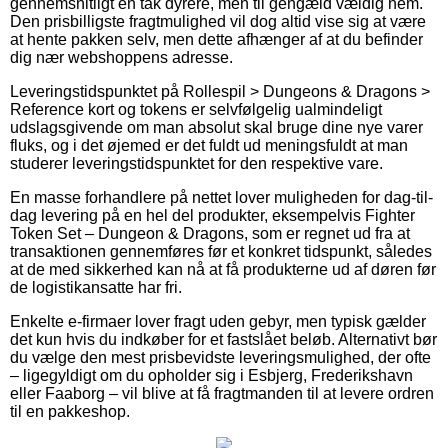
gennemsnitligt en tak dyrere, men til gengæld vældig nem.
Den prisbilligste fragtmulighed vil dog altid vise sig at være
at hente pakken selv, men dette afhænger af at du befinder
dig nær webshoppens adresse.
Leveringstidspunktet på Rollespil > Dungeons & Dragons >
Reference kort og tokens er selvfølgelig ualmindeligt
udslagsgivende om man absolut skal bruge dine nye varer
fluks, og i det øjemed er det fuldt ud meningsfuldt at man
studerer leveringstidspunktet for den respektive vare.
En masse forhandlere på nettet lover muligheden for dag-til-
dag levering på en hel del produkter, eksempelvis Fighter
Token Set – Dungeon & Dragons, som er regnet ud fra at
transaktionen gennemføres før et konkret tidspunkt, således
at de med sikkerhed kan nå at få produkterne ud af døren før
de logistikansatte har fri.
Enkelte e-firmaer lover fragt uden gebyr, men typisk gælder
det kun hvis du indkøber for et fastslået beløb. Alternativt bør
du vælge den mest prisbevidste leveringsmulighed, der ofte
– ligegyldigt om du opholder sig i Esbjerg, Frederikshavn
eller Faaborg – vil blive at få fragtmanden til at levere ordren
til en pakkeshop.