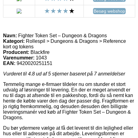
Besøg webshop
Navn:
Fighter Token Set – Dungeon & Dragons
Kategori:
Rollespil > Dungeons & Dragons > Reference
kort og tokens
Producent:
Blackfire
Varenummer:
1043
EAN:
9420020251151
Vurderet til
4.8
ud af 5 stjerner baseret på
7
anmeldelser
Temmelig mange e-firmaer tildeler nu om stunder et stort
udvalg af løsninger til levering. En der er meget anvendt er
nu til dags at afsende til en pakkeshop, fordi du så nemt kan
hente de købte varer den dag der passer dig. Fragtformen er
jo rigtig fremkommelig, og desuden desuden den billigste
leveringsmanér ved køb af Fighter Token Set – Dungeon &
Dragons.
Du bør ydermere vælge at få det leveret til din lejlighed eller
hus eller til adressen på dit arbejde. Leveringsformen er