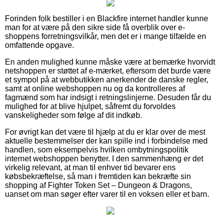
Forinden folk bestiller i en Blackfire internet handler kunne
man for at være på den sikre side få overblik over e-
shoppens forretningsvilkår, men det er i mange tilfælde en
omfattende opgave.
En anden mulighed kunne måske være at bemærke hvorvidt
netshoppen er støttet af e-mærket, eftersom det burde være
et sympol på at webbutikken anerkender de danske regler,
samt at online webshoppen nu og da kontrolleres af
fagmænd som har indsigt i retningslinjerne. Desuden får du
mulighed for at blive hjulpet, såfremt du forvoldes
vanskeligheder som følge af dit indkøb.
For øvrigt kan det være til hjælp at du er klar over de mest
aktuelle bestemmelser der kan spille ind i forbindelse med
handlen, som eksempelvis hvilken ombytningspolitik
internet webshoppen benytter. I den sammenhæng er det
virkelig relevant, at man til enhver tid bevarer ens
købsbekræftelse, så man i fremtiden kan bekræfte sin
shopping af Fighter Token Set – Dungeon & Dragons,
uanset om man søger efter varer til en voksen eller et barn.