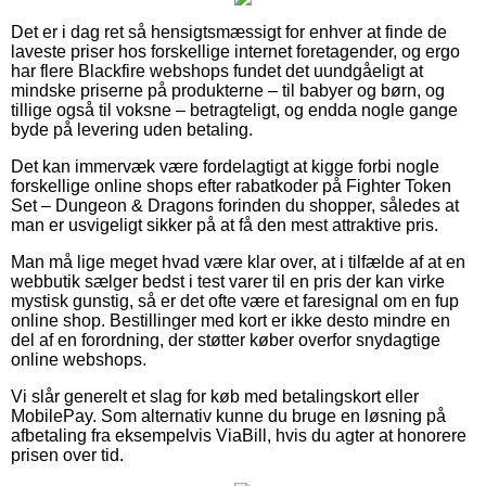
Det er i dag ret så hensigtsmæssigt for enhver at finde de
laveste priser hos forskellige internet foretagender, og ergo
har flere Blackfire webshops fundet det uundgåeligt at
mindske priserne på produkterne – til babyer og børn, og
tillige også til voksne – betragteligt, og endda nogle gange
byde på levering uden betaling.
Det kan immervæk være fordelagtigt at kigge forbi nogle
forskellige online shops efter rabatkoder på Fighter Token
Set – Dungeon & Dragons forinden du shopper, således at
man er usvigeligt sikker på at få den mest attraktive pris.
Man må lige meget hvad være klar over, at i tilfælde af at en
webbutik sælger bedst i test varer til en pris der kan virke
mystisk gunstig, så er det ofte være et faresignal om en fup
online shop. Bestillinger med kort er ikke desto mindre en
del af en forordning, der støtter køber overfor snydagtige
online webshops.
Vi slår generelt et slag for køb med betalingskort eller
MobilePay. Som alternativ kunne du bruge en løsning på
afbetaling fra eksempelvis ViaBill, hvis du agter at honorere
prisen over tid.