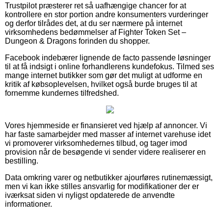
Trustpilot præsterer ret så uafhængige chancer for at
kontrollere en stor portion andre konsumenters vurderinger
og derfor tilrådes det, at du ser nærmere på internet
virksomhedens bedømmelser af Fighter Token Set –
Dungeon & Dragons forinden du shopper.
Facebook indebærer lignende de facto passende løsninger
til at få indsigt i online forhandlerens kundefokus. Tilmed ses
mange internet butikker som gør det muligt at udforme en
kritik af købsoplevelsen, hvilket også burde bruges til at
fornemme kundernes tilfredshed.
Vores hjemmeside er finansieret ved hjælp af annoncer. Vi
har faste samarbejder med masser af internet varehuse idet
vi promoverer virksomhedernes tilbud, og tager imod
provision når de besøgende vi sender videre realiserer en
bestilling.
Data omkring varer og netbutikker ajourføres rutinemæssigt,
men vi kan ikke stilles ansvarlig for modifikationer der er
iværksat siden vi nyligst opdaterede de anvendte
informationer.