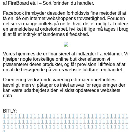
af FireBoard etui – Sort forinden du handler.
Facebook frembyder desuden forholdsvis fine metoder til at
få en idé om internet webshoppens troværdighed. Foruden
det ser vi mange outlets på nettet hvor det er muligt at notere
en anmeldelse af ordreforløbet, hvilket tillige må tages i brug
til at få et indtryk af kundernes tilfredshed.
Vores hjemmeside er finansieret af indtægter fra reklamer. Vi
hjælper nogle forskellige online butikker eftersom vi
præsenterer deres produkter, og får provision i tilfælde af at
en af de besøgende på vores website fuldfører en handel.
Orientering vedrørende varer og e-firmaer opretholdes
jævnligt, men vi påtager os intet ansvar for reguleringer der
kan være udarbejdet siden vi sidst opdaterede websitets
data.
BITLY:
1
1
1
1
1
1
1
1
1
1
1
1
1
1
1
1
1
1
1
1
1
1
1
1
1
1
1
1
1
1
1
1
1
1
1
1
1
1
1
1
1
1
1
1
1
1
1
1
1
1
1
1
1
1
1
1
1
1
1
1
1
1
1
1
1
1
1
1
1
1
1
1
1
1
1
1
1
1
1
1
1
1
1
1
1
1
1
1
1
1
1
1
1
1
1
1
1
1
1