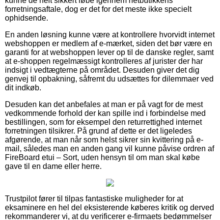
kunne de helt sikkert løbe igennem netbutikkens
forretningsaftale, dog er det for det meste ikke specielt
ophidsende.
En anden løsning kunne være at kontrollere hvorvidt internet
webshoppen er medlem af e-mærket, siden det bør være en
garanti for at webshoppen lever op til de danske regler, samt
at e-shoppen regelmæssigt kontrolleres af jurister der har
indsigt i vedtægterne på området. Desuden giver det dig
genvej til opbakning, såfremt du udsættes for dilemmaer ved
dit indkøb.
Desuden kan det anbefales at man er på vagt for de mest
vedkommende forhold der kan spille ind i forbindelse med
bestillingen, som for eksempel den returrettighed internet
forretningen tilsikrer. På grund af dette er det ligeledes
afgørende, at man når som helst sikrer sin kvittering på e-
mail, således man en anden gang vil kunne påvise ordren af
FireBoard etui – Sort, uden hensyn til om man skal købe
gave til en dame eller herre.
Trustpilot fører til tilpas fantastiske muligheder for at
eksaminere en hel del eksisterende køberes kritik og derved
rekommanderer vi, at du verificerer e-firmaets bedømmelser