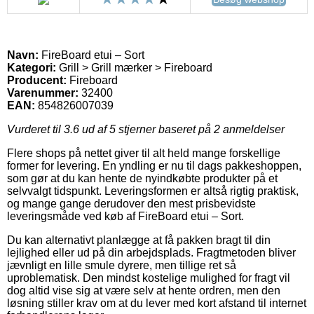
Navn:
FireBoard etui – Sort
Kategori:
Grill > Grill mærker > Fireboard
Producent:
Fireboard
Varenummer:
32400
EAN:
854826007039
Vurderet til
3.6
ud af 5 stjerner baseret på
2
anmeldelser
Flere shops på nettet giver til alt held mange forskellige
former for levering. En yndling er nu til dags pakkeshoppen,
som gør at du kan hente de nyindkøbte produkter på et
selvvalgt tidspunkt. Leveringsformen er altså rigtig praktisk,
og mange gange derudover den mest prisbevidste
leveringsmåde ved køb af FireBoard etui – Sort.
Du kan alternativt planlægge at få pakken bragt til din
lejlighed eller ud på din arbejdsplads. Fragtmetoden bliver
jævnligt en lille smule dyrere, men tillige ret så
uproblematisk. Den mindst kostelige mulighed for fragt vil
dog altid vise sig at være selv at hente ordren, men den
løsning stiller krav om at du lever med kort afstand til internet