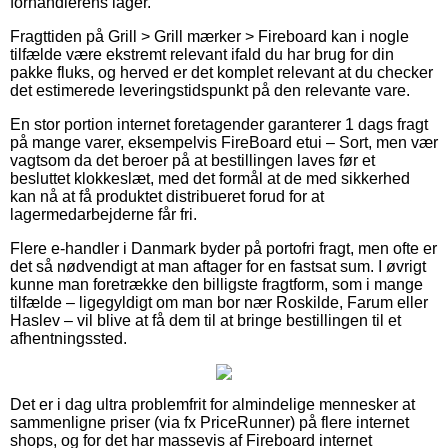
forhandlerens lager.
Fragttiden på Grill > Grill mærker > Fireboard kan i nogle
tilfælde være ekstremt relevant ifald du har brug for din
pakke fluks, og herved er det komplet relevant at du checker
det estimerede leveringstidspunkt på den relevante vare.
En stor portion internet foretagender garanterer 1 dags fragt
på mange varer, eksempelvis FireBoard etui – Sort, men vær
vagtsom da det beroer på at bestillingen laves før et
besluttet klokkeslæt, med det formål at de med sikkerhed
kan nå at få produktet distribueret forud for at
lagermedarbejderne får fri.
Flere e-handler i Danmark byder på portofri fragt, men ofte er
det så nødvendigt at man aftager for en fastsat sum. I øvrigt
kunne man foretrække den billigste fragtform, som i mange
tilfælde – ligegyldigt om man bor nær Roskilde, Farum eller
Haslev – vil blive at få dem til at bringe bestillingen til et
afhentningssted.
Det er i dag ultra problemfrit for almindelige mennesker at
sammenligne priser (via fx PriceRunner) på flere internet
shops, og for det har massevis af Fireboard internet