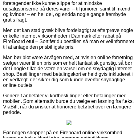
foretagender ikke kunne slippe for at mindske
udsalgspriserne på deres varer – til juniorer, samt til mænd
og kvinder – en hel del, og endda nogle gange frembyde
gratis fragt.
Men det kan stadigvæk blive fordelagtigt at efterprøve nogle
enkelte internet virksomheder i Danmark efter rabat på
FireBoard etui – Sort før du bestiller, så man er velinformeret
til at antage den prisbilligste pris.
Man bør blot være årvågen med, at hvis en online forretning
sælger varer til en pris som er helt fantastisk gunstig, så bør
det i nogle tilfælde være en varsel om en snydagtig internet
shop. Bestillinger med betalingskort er heldigvis inkluderet i
en vedtægt, der sikrer dig som kunde overfor snydagtige
online outlets.
Generelt anbefaler vi kortbestillinger eller betalinger med
mobilen. Som alternativ burde du vælge en løsning fra f.eks.
ViaBill, når du ønsker at honorere beløbet over en længere
periode.
Før nogen shopper på en Fireboard online virksomhed