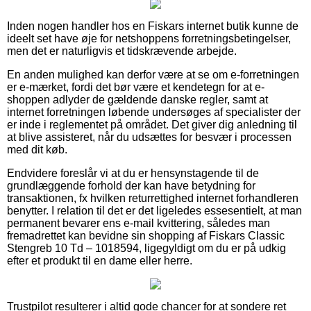
Inden nogen handler hos en Fiskars internet butik kunne de
ideelt set have øje for netshoppens forretningsbetingelser,
men det er naturligvis et tidskrævende arbejde.
En anden mulighed kan derfor være at se om e-forretningen
er e-mærket, fordi det bør være et kendetegn for at e-
shoppen adlyder de gældende danske regler, samt at
internet forretningen løbende undersøges af specialister der
er inde i reglementet på området. Det giver dig anledning til
at blive assisteret, når du udsættes for besvær i processen
med dit køb.
Endvidere foreslår vi at du er hensynstagende til de
grundlæggende forhold der kan have betydning for
transaktionen, fx hvilken returrettighed internet forhandleren
benytter. I relation til det er det ligeledes essesentielt, at man
permanent bevarer ens e-mail kvittering, således man
fremadrettet kan bevidne sin shopping af Fiskars Classic
Stengreb 10 Td – 1018594, ligegyldigt om du er på udkig
efter et produkt til en dame eller herre.
Trustpilot resulterer i altid gode chancer for at sondere ret