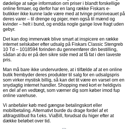
dødelige at søge information om priser i blandt forskellige
online firmaer, og derfor har en lang række Fiskars e-
butikker ikke kunne lade være med at tvinge prisniveauet på
deres varer – til drenge og piger, men også til mænd og
kvinder – helt i bund, og endda nogle gange love fragt uden
gebyr.
Det kan dog immervæk blive smart at inspicere en række
internet selskaber efter udsalg på Fiskars Classic Stengreb
10 Td – 1018594 forinden du gennemfører din bestilling,
sådan at du er på den sikre side med at få fat i den laveste
pris.
Man må bare ikke undervurdere, at i tilfælde af at en online
butik frembyder deres produkter til salg for en udsalgspris
som virker mystisk billig, så kan det tit være en varsel om en
snydagtig internet handler. Shopping med kort er heldigvis
en del af en vedtægt, som værner dig som køber imod fup
online varehuse.
Vi anbefaler køb med gængse betalingskort eller
mobilbetaling. Alternativt burde du drage fordel af et
afdragstilbud fra f.eks. ViaBill, forudsat du higer efter at
dække beløbet over tid.