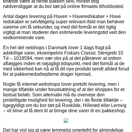
tilfælde være at hente pakken selv, hvilket dog
nødvendiggør at du bor tæt på online firmaets tilholdssted.
Antal dages levering på Haven > Haveredskaber > Have
redskaber er selvfølgelig super relevant ifald man behøver
varerne om få sekunder, og med det formål er det rigtig
vigtigt at man studerer den estimerede leveringstid ved den
vedkommende vare.
En hel del netshops i Danmark lover 1 dags fragt på
adskillige varer, eksempelvis Fiskars Classic Stengreb 10
Td – 1018594, men vær obs på at det påkræver at ordren
aflægges inden et nøjagtigt tidspunkt, med det formål at de
med sikkerhed kan nå at få dit nye produkt sendt afsted forud
for at pakkemedarbejderne drager hjemad.
Nogle få internet webshops lover portofri levering, men i
mange tilfælde under forudsætning af at der shoppes for et
fastsat beløb. Som alternativ må du overveje den
prisbilligste mulighed for levering, der i de fleste tilfælde –
ligegyldigt om du bor tæt på Roskilde, Hillerød eller Lemvig
– vil blive at få dem til at bringe dine varer til en pakkeshop.
Det har vist sig at være temmelig smertefrit for almindelige