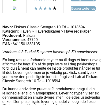
Besøg webshop
Navn:
Fiskars Classic Stengreb 10 Td – 1018594
Kategori:
Haven > Haveredskaber > Have redskaber
Producent:
Fiskars
Varenummer:
47729
EAN:
6411501338105
Vurderet til
3.7
ud af 5 stjerner baseret på
50
anmeldelser
En lang række e-forhandlere yder nu til dags et bredt udvalg
af former for fragt. En af de populære er i dag pakkeshops,
fordi du så nemt kan hente de købte produkter når der er tid
til det. Leveringsformen er jo virkelig praktisk, samt typisk
ydermere den prisbilligste form for fragt ved køb af Fiskars
Classic Stengreb 10 Td – 1018594.
Du kunne endvidere prøve at få produkterne bragt til din
lejlighed eller til din arbejdsplads. Leveringstypen viser sig
gennemsnitligt en smule dyrere, men ligeledes usædvanlig
enkel. Den prisbilligste leveringsmodel vil dog i de fleste