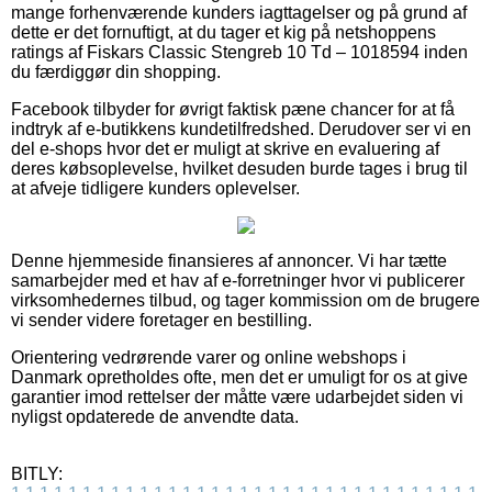
mange forhenværende kunders iagttagelser og på grund af
dette er det fornuftigt, at du tager et kig på netshoppens
ratings af Fiskars Classic Stengreb 10 Td – 1018594 inden
du færdiggør din shopping.
Facebook tilbyder for øvrigt faktisk pæne chancer for at få
indtryk af e-butikkens kundetilfredshed. Derudover ser vi en
del e-shops hvor det er muligt at skrive en evaluering af
deres købsoplevelse, hvilket desuden burde tages i brug til
at afveje tidligere kunders oplevelser.
Denne hjemmeside finansieres af annoncer. Vi har tætte
samarbejder med et hav af e-forretninger hvor vi publicerer
virksomhedernes tilbud, og tager kommission om de brugere
vi sender videre foretager en bestilling.
Orientering vedrørende varer og online webshops i
Danmark opretholdes ofte, men det er umuligt for os at give
garantier imod rettelser der måtte være udarbejdet siden vi
nyligst opdaterede de anvendte data.
BITLY: