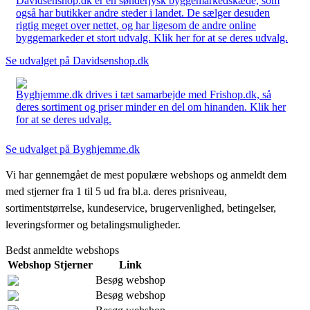
Davidsenshop.dk er en sønderjysk byggemarkedskæde, som
også har butikker andre steder i landet. De sælger desuden
rigtig meget over nettet, og har ligesom de andre online
byggemarkeder et stort udvalg. Klik her for at se deres udvalg.
Se udvalget på Davidsenshop.dk
Byghjemme.dk drives i tæt samarbejde med Frishop.dk, så
deres sortiment og priser minder en del om hinanden. Klik her
for at se deres udvalg.
Se udvalget på Byghjemme.dk
Vi har gennemgået de mest populære webshops og anmeldt dem
med stjerner fra 1 til 5 ud fra bl.a. deres prisniveau,
sortimentstørrelse, kundeservice, brugervenlighed, betingelser,
leveringsformer og betalingsmuligheder.
Bedst anmeldte webshops
Webshop
Stjerner
Link
Besøg webshop
Besøg webshop