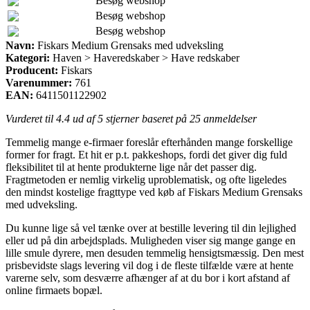
Besøg webshop
Besøg webshop
Besøg webshop
Navn:
Fiskars Medium Grensaks med udveksling
Kategori:
Haven > Haveredskaber > Have redskaber
Producent:
Fiskars
Varenummer:
761
EAN:
6411501122902
Vurderet til
4.4
ud af 5 stjerner baseret på
25
anmeldelser
Temmelig mange e-firmaer foreslår efterhånden mange forskellige
former for fragt. Et hit er p.t. pakkeshops, fordi det giver dig fuld
fleksibilitet til at hente produkterne lige når det passer dig.
Fragtmetoden er nemlig virkelig uproblematisk, og ofte ligeledes
den mindst kostelige fragttype ved køb af Fiskars Medium Grensaks
med udveksling.
Du kunne lige så vel tænke over at bestille levering til din lejlighed
eller ud på din arbejdsplads. Muligheden viser sig mange gange en
lille smule dyrere, men desuden temmelig hensigtsmæssig. Den mest
prisbevidste slags levering vil dog i de fleste tilfælde være at hente
varerne selv, som desværre afhænger af at du bor i kort afstand af
online firmaets bopæl.