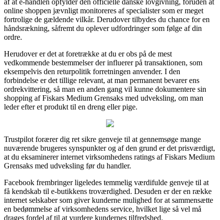
af at e-handlen opfylder den officielle danske lovgivning, foruden at
online shoppen jævnligt monitoreres af specialister som er meget
fortrolige de gældende vilkår. Derudover tilbydes du chance for en
håndsrækning, såfremt du oplever udfordringer som følge af din
ordre.
Herudover er det at foretrække at du er obs på de mest
vedkommende bestemmelser der influerer på transaktionen, som
eksempelvis den returpolitik forretningen anvender. I den
forbindelse er det tillige relevant, at man permanent bevarer ens
ordrekvittering, så man en anden gang vil kunne dokumentere sin
shopping af Fiskars Medium Grensaks med udveksling, om man
leder efter et produkt til en dreng eller pige.
Trustpilot forærer dig ret sikre genveje til at gennemsøge mange
nuværende brugeres synspunkter og af den grund er det prisværdigt,
at du eksaminerer internet virksomhedens ratings af Fiskars Medium
Grensaks med udveksling før du handler.
Facebook frembringer ligeledes temmelig værdifulde genveje til at
få kendskab til e-butikkens troværdighed. Desuden er der en række
internet selskaber som giver kunderne mulighed for at sammensætte
en bedømmelse af virksomhedens service, hvilket lige så vel må
drages fordel af til at vurdere kundernes tilfredshed.