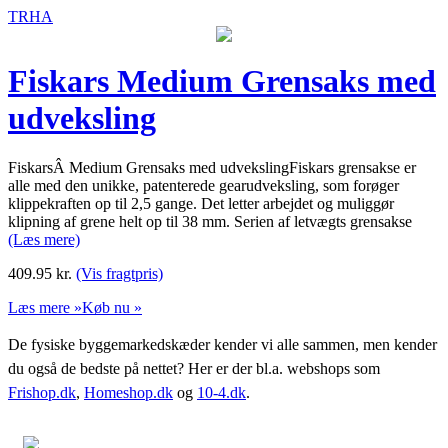
TRHA
Fiskars Medium Grensaks med
udveksling
FiskarsÂ Medium Grensaks med udvekslingFiskars grensakse er
alle med den unikke, patenterede gearudveksling, som forøger
klippekraften op til 2,5 gange. Det letter arbejdet og muliggør
klipning af grene helt op til 38 mm. Serien af letvægts grensakse
(Læs mere)
409.95
kr.
(Vis fragtpris)
Læs mere »
Køb nu »
De fysiske byggemarkedskæder kender vi alle sammen, men kender
du også de bedste på nettet? Her er der bl.a. webshops som
Frishop.dk
,
Homeshop.dk
og
10-4.dk
.