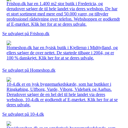
Frishop.dk har en 1.400 m2 stor butik i Fredericia, og
derudover sælger de til hele landet via deres webshop. De har
et stort sortiment med mere end 50.000 varer, og tilbyder
professionel rådgivning over telefon. Webshoppen er godkendt
af E-mærket. Klik her for at se deres udvalg.
Se udvalget på Frishop.dk
Homeshop.dk har en fysisk butik i Kjellerup i Midtjylland, og
ellers sælger de over nettet. De startede tilbage i 2004, og er
100 % danskejet. Klik her for at se deres udvalg.
Se udvalget på Homeshop.dk
10-4.dk er en jysk byggemarkedskæde, som har butikker i
Ringkøbing, Ulfborg, Varde, Viborg, Videbæk og Aarhus.
Derudover sælger de en hel del til hele landet via deres
webshop. 10-4.dk er godkendt af E-mærket. Klik her for at se
deres udvalg.
Se udvalget på 10-4.dk