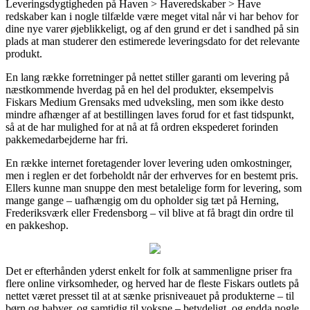
Leveringsdygtigheden på Haven > Haveredskaber > Have
redskaber kan i nogle tilfælde være meget vital når vi har behov for
dine nye varer øjeblikkeligt, og af den grund er det i sandhed på sin
plads at man studerer den estimerede leveringsdato for det relevante
produkt.
En lang række forretninger på nettet stiller garanti om levering på
næstkommende hverdag på en hel del produkter, eksempelvis
Fiskars Medium Grensaks med udveksling, men som ikke desto
mindre afhænger af at bestillingen laves forud for et fast tidspunkt,
så at de har mulighed for at nå at få ordren ekspederet forinden
pakkemedarbejderne har fri.
En række internet foretagender lover levering uden omkostninger,
men i reglen er det forbeholdt når der erhverves for en bestemt pris.
Ellers kunne man snuppe den mest betalelige form for levering, som
mange gange – uafhængig om du opholder sig tæt på Herning,
Frederiksværk eller Fredensborg – vil blive at få bragt din ordre til
en pakkeshop.
Det er efterhånden yderst enkelt for folk at sammenligne priser fra
flere online virksomheder, og herved har de fleste Fiskars outlets på
nettet været presset til at at sænke prisniveauet på produkterne – til
børn og babyer, og samtidig til voksne – betydeligt, og endda nogle