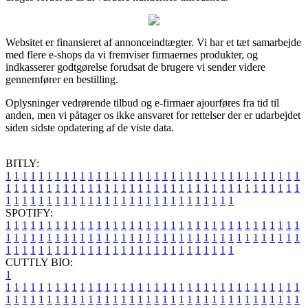
Websitet er finansieret af annonceindtægter. Vi har et tæt samarbejde
med flere e-shops da vi fremviser firmaernes produkter, og
indkasserer godtgørelse forudsat de brugere vi sender videre
gennemfører en bestilling.
Oplysninger vedrørende tilbud og e-firmaer ajourføres fra tid til
anden, men vi påtager os ikke ansvaret for rettelser der er udarbejdet
siden sidste opdatering af de viste data.
BITLY:
1
1
1
1
1
1
1
1
1
1
1
1
1
1
1
1
1
1
1
1
1
1
1
1
1
1
1
1
1
1
1
1
1
1
1
1
1
1
1
1
1
1
1
1
1
1
1
1
1
1
1
1
1
1
1
1
1
1
1
1
1
1
1
1
1
1
1
1
1
1
1
1
1
1
1
1
1
1
1
1
1
1
1
1
1
1
1
1
1
1
1
1
1
1
1
1
1
1
1
1
SPOTIFY:
1
1
1
1
1
1
1
1
1
1
1
1
1
1
1
1
1
1
1
1
1
1
1
1
1
1
1
1
1
1
1
1
1
1
1
1
1
1
1
1
1
1
1
1
1
1
1
1
1
1
1
1
1
1
1
1
1
1
1
1
1
1
1
1
1
1
1
1
1
1
1
1
1
1
1
1
1
1
1
1
1
1
1
1
1
1
1
1
1
1
1
1
1
1
1
1
1
1
1
1
CUTTLY BIO:
1
1
1
1
1
1
1
1
1
1
1
1
1
1
1
1
1
1
1
1
1
1
1
1
1
1
1
1
1
1
1
1
1
1
1
1
1
1
1
1
1
1
1
1
1
1
1
1
1
1
1
1
1
1
1
1
1
1
1
1
1
1
1
1
1
1
1
1
1
1
1
1
1