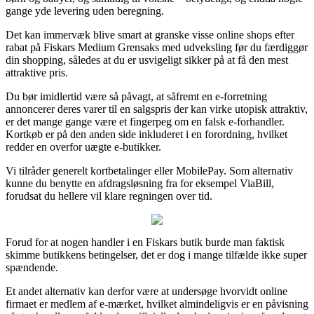
gange yde levering uden beregning.
Det kan immervæk blive smart at granske visse online shops efter
rabat på Fiskars Medium Grensaks med udveksling før du færdiggør
din shopping, således at du er usvigeligt sikker på at få den mest
attraktive pris.
Du bør imidlertid være så påvagt, at såfremt en e-forretning
annoncerer deres varer til en salgspris der kan virke utopisk attraktiv,
er det mange gange være et fingerpeg om en falsk e-forhandler.
Kortkøb er på den anden side inkluderet i en forordning, hvilket
redder en overfor uægte e-butikker.
Vi tilråder generelt kortbetalinger eller MobilePay. Som alternativ
kunne du benytte en afdragsløsning fra for eksempel ViaBill,
forudsat du hellere vil klare regningen over tid.
Forud for at nogen handler i en Fiskars butik burde man faktisk
skimme butikkens betingelser, det er dog i mange tilfælde ikke super
spændende.
Et andet alternativ kan derfor være at undersøge hvorvidt online
firmaet er medlem af e-mærket, hvilket almindeligvis er en påvisning