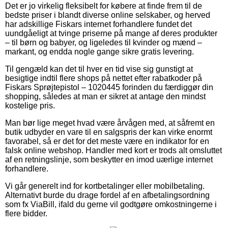
Det er jo virkelig fleksibelt for købere at finde frem til de
bedste priser i blandt diverse online selskaber, og herved
har adskillige Fiskars internet forhandlere fundet det
uundgåeligt at tvinge priserne på mange af deres produkter
– til børn og babyer, og ligeledes til kvinder og mænd –
markant, og endda nogle gange sikre gratis levering.
Til gengæld kan det til hver en tid vise sig gunstigt at
besigtige indtil flere shops på nettet efter rabatkoder på
Fiskars Sprøjtepistol – 1020445 forinden du færdiggør din
shopping, således at man er sikret at antage den mindst
kostelige pris.
Man bør lige meget hvad være årvågen med, at såfremt en
butik udbyder en vare til en salgspris der kan virke enormt
favorabel, så er det for det meste være en indikator for en
falsk online webshop. Handler med kort er trods alt omsluttet
af en retningslinje, som beskytter en imod uærlige internet
forhandlere.
Vi går generelt ind for kortbetalinger eller mobilbetaling.
Alternativt burde du drage fordel af en afbetalingsordning
som fx ViaBill, ifald du gerne vil godtgøre omkostningerne i
flere bidder.