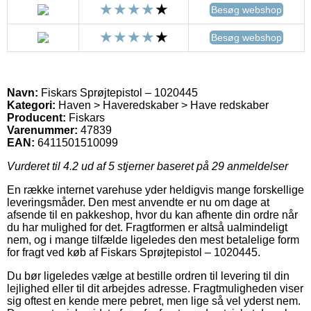
Besøg webshop
Besøg webshop
Navn:
Fiskars Sprøjtepistol – 1020445
Kategori:
Haven > Haveredskaber > Have redskaber
Producent:
Fiskars
Varenummer:
47839
EAN:
6411501510099
Vurderet til
4.2
ud af 5 stjerner baseret på
29
anmeldelser
En række internet varehuse yder heldigvis mange forskellige
leveringsmåder. Den mest anvendte er nu om dage at
afsende til en pakkeshop, hvor du kan afhente din ordre når
du har mulighed for det. Fragtformen er altså ualmindeligt
nem, og i mange tilfælde ligeledes den mest betalelige form
for fragt ved køb af Fiskars Sprøjtepistol – 1020445.
Du bør ligeledes vælge at bestille ordren til levering til din
lejlighed eller til dit arbejdes adresse. Fragtmuligheden viser
sig oftest en kende mere pebret, men lige så vel yderst nem.