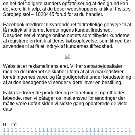
en hel del tidligere kunders opfattelser og af den grund kan
det være til hjælp, at du beser webshoppens kritik af Fiskars
Sprøjtepistol – 1020445 forud for at du handler.
Facebook medfører tilsvarende ret fortræffelige genveje til at
få indtryk af internet forretningens kundetilfredshed.
Desuden ser vi mange online outlets som tilbyder kunderne
at registrere en kritik af deres købsoplevelse, som tilmed bør
anvendes til at få et indtryk af kundernes tilfredshed.
Websitet er reklamefinansieret. Vi har samarbejdsaftaler
med en del internet selskaber i form af at vi markedsfører
forretningernes varer, og får godtgørelse under forudsætning
af at den besøgende vi sender videre laver en bestilling.
Fakta vedrørende produkter og e-forretninger opretholdes
løbende, men vi påtager os intet ansvar for ændringer der
måtte være udført siden vi sidste gang opdaterede de viste
data.
BITLY:
1
1
1
1
1
1
1
1
1
1
1
1
1
1
1
1
1
1
1
1
1
1
1
1
1
1
1
1
1
1
1
1
1