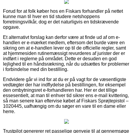
Forud for at folk køber hos en Fiskars forhandler på nettet
kunne man til hver en tid studere netshoppens
forretningsvilkår, dog er det naturligvis en tidskrævende
opgave.
Et alternativt forslag kan derfor være at finde ud af om e-
handlen er e-mærket medlem, eftersom det burde være en
sikring om at e-handlen lever op til de officielle regler, samt
at hjemmesiden rutinemæssigt revurderes af jurister der er
indført i reglerne på området. Dette er desuden en god
lejlighed til en håndsrækning, når du udsættes for problemer
i forbindelse med din bestilling.
Endvidere går vi ind for at du er på vagt for de væsentligste
vedtægter der har indflydelse på bestillingen, for eksempel
den ombytningsret e-forhandleren har. Her er det tillige
essesentielt, at man til enhver tid sikrer ens e-mail kvittering,
så man senere kan eftervise købet af Fiskars Sprøjtepistol –
1020445, uafhængig om du søger en vare til en dame eller
herre.
Trustpilot genererer ret passelige genveje til at gennemsøge