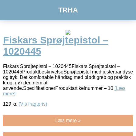
TRHA
Fiskars Sprøjtepistol –
1020445
Fiskars Sprøjtepistol – 1020445Fiskars Sprøjtepistol –
1020445ProduktbeskrivelseSprøjtepistol med justerbar dyse
og tryk. Det komfortable håndtag med blødt greb og praktisk
krog, gør den nem at
anvende.SpecifikationerProduktartikelnummer – 10
(Læs
mere)
129
kr.
(Vis fragtpris)
Læs mere »