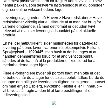
Den mest prisbevidste form for fragt er uden tvivl at du selv
henter pakken, som desværre nødvendiggør at du opholder
dig nær online virksomhedens lager.
Leveringsdygtigheden på Haven > Haveredskaber > Have
redskaber er virkelig aktuel i tilfælde af at man har brug for
varerne omgående, så med det formål er det uden tvivl
relevant at man ser leveringstidspunktet på det aktuelle
produkt.
En hel del netbutikker tilsiger muligheden for dag-til-dag
levering på deres favorit varenumre, eksempelvis Fiskars
Sprøjtepistol – 1020445, men husk at det betinges af at
handlen gemmenføres forud for et angivent tidspunkt,
således at de kan nå at få produkterne fikset forud for at
medarbejderne tager hjem.
Flere e-forhandlere byder på portofri fragt, men ofte er det
forbeholdt når du aftager for et fastsat beløb. Ellers burde du
snuppe den billigste leveringsmulighed, som gerne – uanset
om man er ved Esbjerg, Nykøbing Falster eller Hinnerup –
vil blive at få fragtmanden til at køre bestillingen til et
udleveringssted.