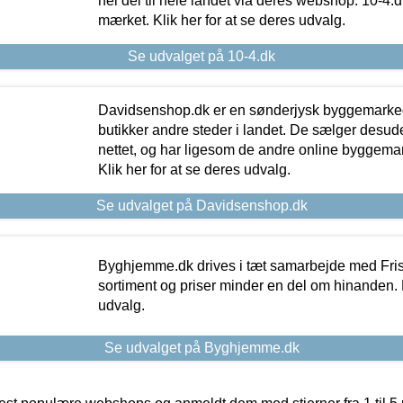
hel del til hele landet via deres webshop. 10-4.d
mærket. Klik her for at se deres udvalg.
Se udvalget på 10-4.dk
Davidsenshop.dk er en sønderjysk byggemark
butikker andre steder i landet. De sælger desud
nettet, og har ligesom de andre online byggemar
Klik her for at se deres udvalg.
Se udvalget på Davidsenshop.dk
Byghjemme.dk drives i tæt samarbejde med Fris
sortiment og priser minder en del om hinanden. K
udvalg.
Se udvalget på Byghjemme.dk