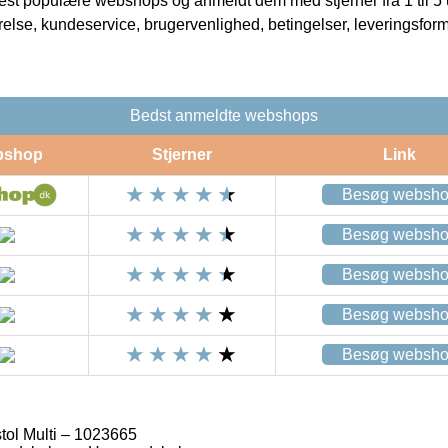
t populære webshops og anmeldt dem med stjerner fra 1 til 5 ud
rrelse, kundeservice, brugervenlighed, betingelser, leveringsfor
Bedst anmeldte webshops
bshop
Stjerner
Link
Besøg websh
Besøg websh
Besøg websh
Besøg websh
Besøg websh
tol Multi – 1023665