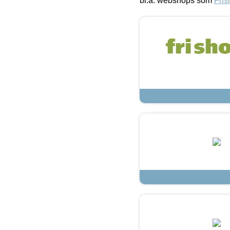
bl.a. webshops som
Fris