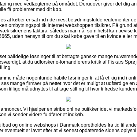
rfaring med vedtægterne på området. Derudover giver det dig anle
ulle få problemer med dit køb.
s at køber er sat ind i de mest betydningsfulde reglementer de
ken ombytningspolitik internet webshoppen tilsikrer. På grund af 
væk sikrer ens faktura, således man når som helst kan bevise k
23665, uden hensyn til om du skal købe gave til en kvinde eller 
t set pålidelige løsninger til at betragte ganske mange nuværend
sværdigt, at du udforsker e-forhandlerens kritik af Fiskars Sprø
lling.
mme måde nogenlunde habile løsninger til at få et kig ind i on
ses mange firmaer på nettet hvor det er muligt at udfærdige en
 tillige må udnyttes til at tage stilling til hvor tilfredse kundern
 annoncer. Vi hjælper en stribe online butikker idet vi markedsfø
on vi sender videre fuldfører et indkøb.
ilbud og online webshops i Danmark opretholdes fra tid til ande
er eventuelt er lavet efter at vi senest opdaterede sidens oplysni