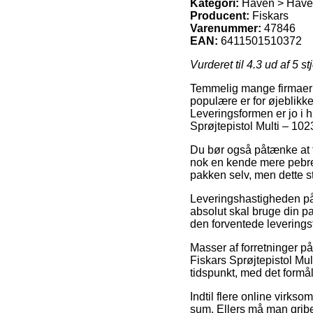
Kategori:
Haven > Haver
Producent:
Fiskars
Varenummer:
47846
EAN:
6411501510372
Vurderet til
4.3
ud af 5 st
Temmelig mange firmaer på
populære er for øjeblikke
Leveringsformen er jo i h
Sprøjtepistol Multi – 10
Du bør også påtænke at få
nok en kende mere pebret
pakken selv, men dette st
Leveringshastigheden på
absolut skal bruge din pa
den forventede leveringst
Masser af forretninger p
Fiskars Sprøjtepistol Mult
tidspunkt, med det formål 
Indtil flere online virks
sum. Ellers må man gribe