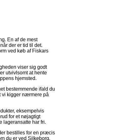
ing. En af de mest
r der er tid til det.
form ved køb af Fiskars
igheden viser sig godt
r utvivlsomt at hente
hoppens hjemsted.
get bestemmende ifald du
at vi kigger nærmere på
odukter, eksempelvis
rud for et nøjagtigt
 lageransatte har fri.
er bestilles for en præcis
om du er ved Silkeborg,