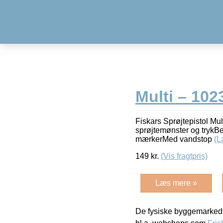
Multi – 102
Fiskars Sprøjtepistol Mu
sprøjtemønster og trykBe
mærkerMed vandstop
(L
149
kr.
(Vis fragtpris)
Læs mere »
De fysiske byggemarkeds