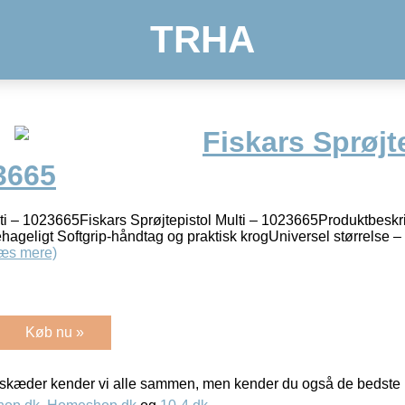
TRHA
Fiskars Sprøjt
3665
lti – 1023665Fiskars Sprøjtepistol Multi – 1023665Produktbeskri
hageligt Softgrip-håndtag og praktisk krogUniversel størrelse 
æs mere)
Køb nu »
kæder kender vi alle sammen, men kender du også de bedste p