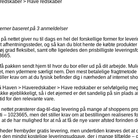
edskaber > Have redskaber
jerner baseret på
3
anmeldelser
 nettet giver nu til dags en hel del forskellige former for lever
t afhentningssteder, og så kan du blot hente de købte produkter nå
øj grad fleksibel, samt ofte ligeledes den prisbilligste leverings
23665.
 pakken sendt hjem til hvor du bor eller ud på dit arbejde. Mul
, men ydermere særligt nem. Den mest betalelige fragtmetode e
iller krav om at du fysisk befinder dig i nærheden af internet s
 Haven > Haveredskaber > Have redskaber er selvfølgelig me
kke øjeblikkeligt, så i det øjemed er det sandelig på sin plads 
id for den relevante vare.
å nettet præsterer dag-til-dag levering på mange af shoppens pr
i – 1023665, men det stiller krav om at bestillingen realiseres fo
at de har mulighed for at nå at få de nye varer afsted forinden de
omheder frembyder gratis levering, men undertiden kræves det at d
 den mindst kostelige leveringsudgave, der i mange tilfælde – 