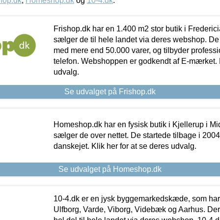
hop.dk
,
Homeshop.dk
og
10-4.dk
.
Frishop.dk har en 1.400 m2 stor butik i Frederic
sælger de til hele landet via deres webshop. De h
med mere end 50.000 varer, og tilbyder professi
telefon. Webshoppen er godkendt af E-mærket. Kl
udvalg.
Se udvalget på Frishop.dk
Homeshop.dk har en fysisk butik i Kjellerup i Mid
sælger de over nettet. De startede tilbage i 200
danskejet. Klik her for at se deres udvalg.
Se udvalget på Homeshop.dk
10-4.dk er en jysk byggemarkedskæde, som har 
Ulfborg, Varde, Viborg, Videbæk og Aarhus. De