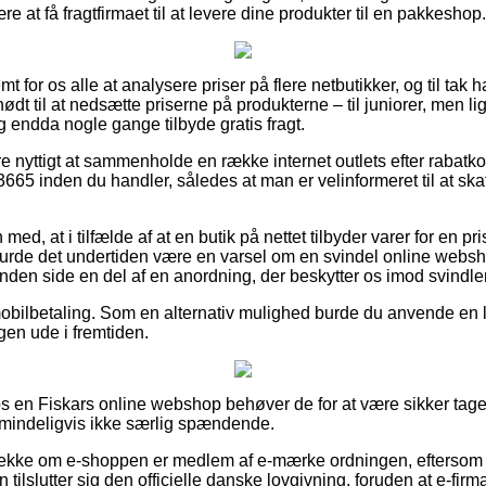
e at få fragtfirmaet til at levere dine produkter til en pakkeshop.
for os alle at analysere priser på flere netbutikker, og til tak h
dt til at nedsætte priserne på produkterne – til juniorer, men lig
og endda nogle gange tilbyde gratis fragt.
e nyttigt at sammenholde en række internet outlets efter rabatk
3665 inden du handler, således at man er velinformeret til at ska
d, at i tilfælde af at en butik på nettet tilbyder varer for en pri
 burde det undertiden være en varsel om en svindel online we
nden side en del af en anordning, der beskytter os imod svindlen
 mobilbetaling. Som en alternativ mulighed burde du anvende en lø
gen ude i fremtiden.
os en Fiskars online webshop behøver de for at være sikker tage s
almindeligvis ikke særlig spændende.
jekke om e-shoppen er medlem af e-mærke ordningen, eftersom d
tilslutter sig den officielle danske lovgivning, foruden at e-firm