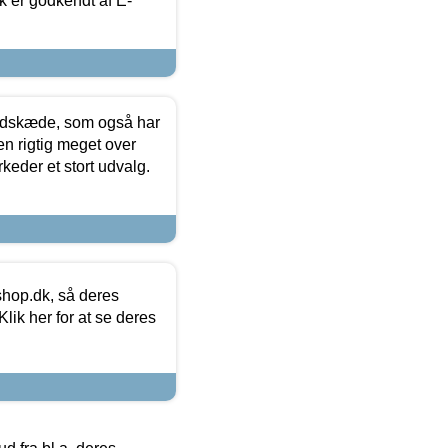
k er godkendt af E-
edskæde, som også har
en rigtig meget over
keder et stort udvalg.
hop.dk, så deres
lik her for at se deres