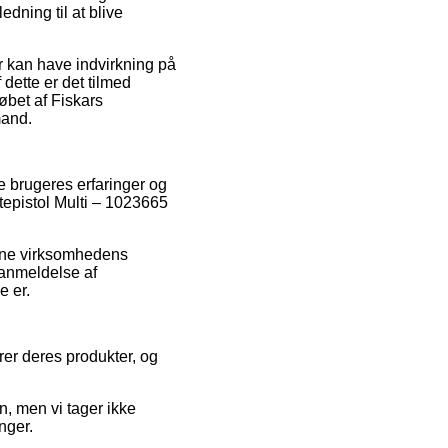
dning til at blive
r kan have indvirkning på
dette er det tilmed
øbet af Fiskars
mand.
e brugeres erfaringer og
jtepistol Multi – 1023665
line virksomhedens
 anmeldelse af
e er.
rer deres produkter, og
n, men vi tager ikke
nger.