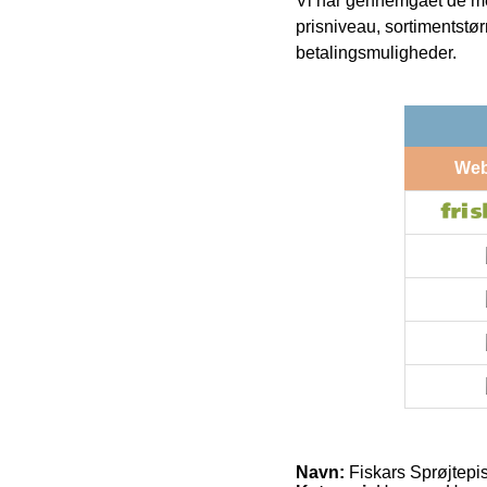
Vi har gennemgået de mes
prisniveau, sortimentstø
betalingsmuligheder.
We
Navn:
Fiskars Sprøjtepis