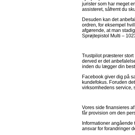
jurister som har meget e
assisteret, såfremt du sk
Desuden kan det anbefale
ordren, for eksempel hvil
afgørende, at man stadig
Sprøjtepistol Multi – 10
Trustpilot præsterer stor
derved er det anbefalelse
inden du lægger din besti
Facebook giver dig på sa
kundefokus. Foruden det 
virksomhedens service, som
Vores side finansieres af
får provision om den pers
Informationer angående t
ansvar for forandringer d