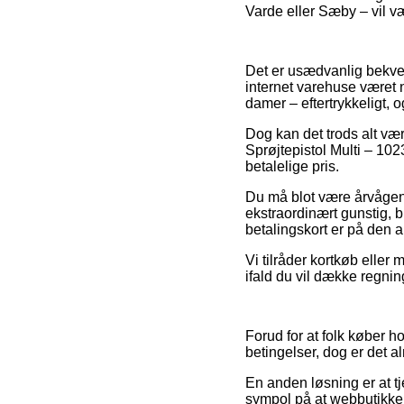
Varde eller Sæby – vil vær
Det er usædvanlig bekvemt 
internet varehuse været nø
damer – eftertrykkeligt, 
Dog kan det trods alt vær
Sprøjtepistol Multi – 102
betalelige pris.
Du må blot være årvågen me
ekstraordinært gunstig,
betalingskort er på den a
Vi tilråder kortkøb eller
ifald du vil dække regnin
Forud for at folk køber h
betingelser, dog er det 
En anden løsning er at t
sympol på at webbutikken 