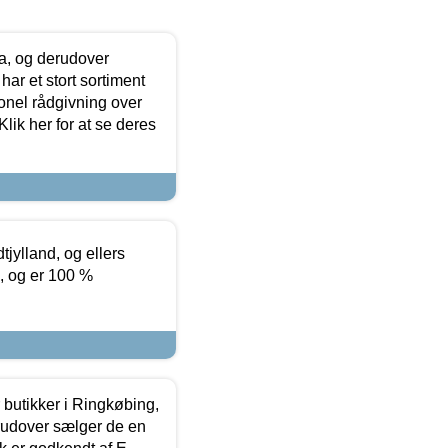
ia, og derudover
ar et stort sortiment
onel rådgivning over
ik her for at se deres
tjylland, og ellers
4, og er 100 %
butikker i Ringkøbing,
rudover sælger de en