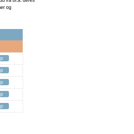
 fra bl.a. deres
mer og
op
op
op
op
op