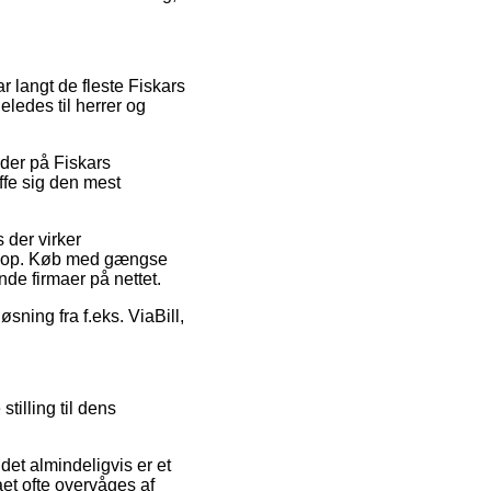
ar langt de fleste Fiskars
eledes til herrer og
oder på Fiskars
ffe sig den mest
s der virker
bshop. Køb med gængse
de firmaer på nettet.
sning fra f.eks. ViaBill,
tilling til dens
et almindeligvis er et
aet ofte overvåges af