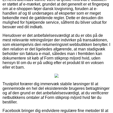
er støttet af e-mærket, grundet at det generelt er et fingerpeg
om at e-shoppen føjer dansk lovgivning, foruden at e-
handlen af og til undersøges af eksperter som er meget
bekendte med de gældende regler. Dette er desuden din
mulighed for hjælpende service, såfremt du bliver udsat for
besvær ved dit indkøb.
Herudover er det anbefalelsesværdigt at du er obs på de
mest relevante retningslinjer der indvirker på transaktionen,
som eksempelvis den returneringsret webbutikken benytter. I
den relation er det ligeledes afgørende, at man stadigvæk
beholder sin faktura e-mail, således man i fremtiden kan
dokumentere sit køb af Form stikprop m/jord hvid, uden
hensyn til om du er på udkig efter et produkt til en voksen
eller et barn.
Trustpilot forærer dig immervæk stabile løsninger til at
gennemrode en hel del eksisterende brugeres betragtninger
og af den grund er det anbefalelsesværdigt, at du verificerer
netbutikkens omtaler af Form stikprop m/jord hvid før du
bestiller.
Facebook bringer dig endvidere regulære fine metoder til at