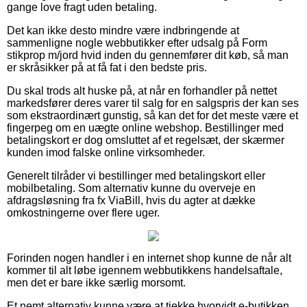
gange love fragt uden betaling.
Det kan ikke desto mindre være indbringende at
sammenligne nogle webbutikker efter udsalg på Form
stikprop m/jord hvid inden du gennemfører dit køb, så man
er skråsikker på at få fat i den bedste pris.
Du skal trods alt huske på, at når en forhandler på nettet
markedsfører deres varer til salg for en salgspris der kan ses
som ekstraordinært gunstig, så kan det for det meste være et
fingerpeg om en uægte online webshop. Bestillinger med
betalingskort er dog omsluttet af et regelsæt, der skærmer
kunden imod falske online virksomheder.
Generelt tilråder vi bestillinger med betalingskort eller
mobilbetaling. Som alternativ kunne du overveje en
afdragsløsning fra fx ViaBill, hvis du agter at dække
omkostningerne over flere uger.
Forinden nogen handler i en internet shop kunne de når alt
kommer til alt løbe igennem webbutikkens handelsaftale,
men det er bare ikke særlig morsomt.
Et nemt alternativ kunne være at tjekke hvorvidt e-butikken