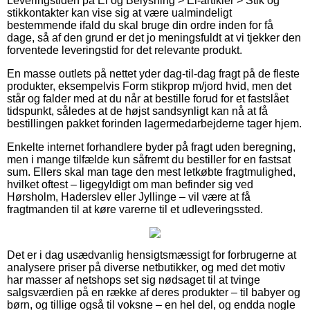
Leveringstiden på El og Belysning > El-artikler > Stik og
stikkontakter kan vise sig at være ualmindeligt
bestemmende ifald du skal bruge din ordre inden for få
dage, så af den grund er det jo meningsfuldt at vi tjekker den
forventede leveringstid for det relevante produkt.
En masse outlets på nettet yder dag-til-dag fragt på de fleste
produkter, eksempelvis Form stikprop m/jord hvid, men det
står og falder med at du når at bestille forud for et fastslået
tidspunkt, således at de højst sandsynligt kan nå at få
bestillingen pakket forinden lagermedarbejderne tager hjem.
Enkelte internet forhandlere byder på fragt uden beregning,
men i mange tilfælde kun såfremt du bestiller for en fastsat
sum. Ellers skal man tage den mest letkøbte fragtmulighed,
hvilket oftest – ligegyldigt om man befinder sig ved
Hørsholm, Haderslev eller Jyllinge – vil være at få
fragtmanden til at køre varerne til et udleveringssted.
Det er i dag usædvanlig hensigtsmæssigt for forbrugerne at
analysere priser på diverse netbutikker, og med det motiv
har masser af netshops set sig nødsaget til at tvinge
salgsværdien på en række af deres produkter – til babyer og
børn, og tillige også til voksne – en hel del, og endda nogle