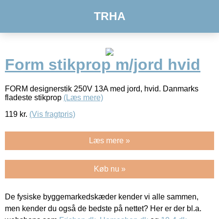
TRHA
Form stikprop m/jord hvid
FORM designerstik 250V 13A med jord, hvid. Danmarks
fladeste stikprop
(Læs mere)
119
kr.
(Vis fragtpris)
Læs mere »
Køb nu »
De fysiske byggemarkedskæder kender vi alle sammen,
men kender du også de bedste på nettet? Her er der bl.a.