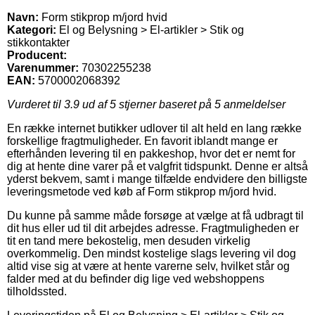
Navn:
Form stikprop m/jord hvid
Kategori:
El og Belysning > El-artikler > Stik og
stikkontakter
Producent:
Varenummer:
70302255238
EAN:
5700002068392
Vurderet til
3.9
ud af 5 stjerner baseret på
5
anmeldelser
En række internet butikker udlover til alt held en lang række
forskellige fragtmuligheder. En favorit iblandt mange er
efterhånden levering til en pakkeshop, hvor det er nemt for
dig at hente dine varer på et valgfrit tidspunkt. Denne er altså
yderst bekvem, samt i mange tilfælde endvidere den billigste
leveringsmetode ved køb af Form stikprop m/jord hvid.
Du kunne på samme måde forsøge at vælge at få udbragt til
dit hus eller ud til dit arbejdes adresse. Fragtmuligheden er
tit en tand mere bekostelig, men desuden virkelig
overkommelig. Den mindst kostelige slags levering vil dog
altid vise sig at være at hente varerne selv, hvilket står og
falder med at du befinder dig lige ved webshoppens
tilholdssted.