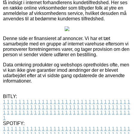
få indsigt i internet forhandlerens kundetilfredshed. Her ses
en række online virksomheder som tilbyder folk at ytre en
anmeldelse af virksomhedens service, hvilket desuden må
anvendes til at bedømme kundernes tilfredshed.
Denne side er finansieret af annoncer. Vi har et tæt
samarbejde med en gruppe af internet varehuse eftersom vi
promoverer forretningernes varer, og tager provision om den
person vi sender videre udfører en bestilling.
Data omkring produkter og webshops opretholdes ofte, men
vi kan ikke give garantier imod ændringer der er blevet
udarbejdet efter at vi sidste gang opdaterede de anvendte
informationer.
BITLY:
1
1
1
1
1
1
1
1
1
1
1
1
1
1
1
1
1
1
1
1
1
1
1
1
1
1
1
1
1
1
1
1
1
1
1
1
1
1
1
1
1
1
1
1
1
1
1
1
1
1
1
1
1
1
1
1
1
1
1
1
1
1
1
1
1
1
1
1
1
1
1
1
1
1
1
1
1
1
1
1
1
1
1
1
1
1
1
1
1
1
1
1
1
1
1
1
1
1
1
1
SPOTIFY:
1
1
1
1
1
1
1
1
1
1
1
1
1
1
1
1
1
1
1
1
1
1
1
1
1
1
1
1
1
1
1
1
1