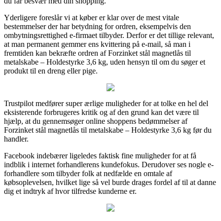
du får besvær med din shopping.
Yderligere foreslår vi at køber er klar over de mest vitale
bestemmelser der har betydning for ordren, eksempelvis den
ombytningsrettighed e-firmaet tilbyder. Derfor er det tillige relevant,
at man permanent gemmer ens kvittering på e-mail, så man i
fremtiden kan bekræfte ordren af Forzinket stål magnetlås til
metalskabe – Holdestyrke 3,6 kg, uden hensyn til om du søger et
produkt til en dreng eller pige.
Trustpilot medfører super ærlige muligheder for at tolke en hel del
eksisterende forbrugeres kritik og af den grund kan det være til
hjælp, at du gennemsøger online shoppens bedømmelser af
Forzinket stål magnetlås til metalskabe – Holdestyrke 3,6 kg før du
handler.
Facebook indebærer ligeledes faktisk fine muligheder for at få
indblik i internet forhandlerens kundefokus. Derudover ses nogle e-
forhandlere som tilbyder folk at nedfælde en omtale af
købsoplevelsen, hvilket lige så vel burde drages fordel af til at danne
dig et indtryk af hvor tilfredse kunderne er.