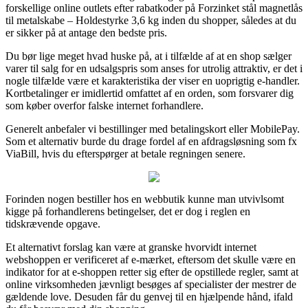
forskellige online outlets efter rabatkoder på Forzinket stål magnetlås
til metalskabe – Holdestyrke 3,6 kg inden du shopper, således at du
er sikker på at antage den bedste pris.
Du bør lige meget hvad huske på, at i tilfælde af at en shop sælger
varer til salg for en udsalgspris som anses for utrolig attraktiv, er det i
nogle tilfælde være et karakteristika der viser en uoprigtig e-handler.
Kortbetalinger er imidlertid omfattet af en orden, som forsvarer dig
som køber overfor falske internet forhandlere.
Generelt anbefaler vi bestillinger med betalingskort eller MobilePay.
Som et alternativ burde du drage fordel af en afdragsløsning som fx
ViaBill, hvis du efterspørger at betale regningen senere.
Forinden nogen bestiller hos en webbutik kunne man utvivlsomt
kigge på forhandlerens betingelser, det er dog i reglen en
tidskrævende opgave.
Et alternativt forslag kan være at granske hvorvidt internet
webshoppen er verificeret af e-mærket, eftersom det skulle være en
indikator for at e-shoppen retter sig efter de opstillede regler, samt at
online virksomheden jævnligt besøges af specialister der mestrer de
gældende love. Desuden får du genvej til en hjælpende hånd, ifald