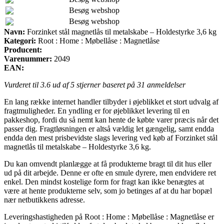
Besøg webshop
Besøg webshop
Navn:
Forzinket stål magnetlås til metalskabe – Holdestyrke 3,6 kg
Kategori:
Root : Home : Møbellåse : Magnetlåse
Producent:
Varenummer:
2049
EAN:
Vurderet til
3.6
ud af 5 stjerner baseret på
31
anmeldelser
En lang række internet handler tilbyder i øjeblikket et stort udvalg af
fragtmuligheder. En yndling er for øjeblikket levering til en
pakkeshop, fordi du så nemt kan hente de købte varer præcis når det
passer dig. Fragtløsningen er altså vældig let gængelig, samt endda
endda den mest prisbevidste slags levering ved køb af Forzinket stål
magnetlås til metalskabe – Holdestyrke 3,6 kg.
Du kan omvendt planlægge at få produkterne bragt til dit hus eller
ud på dit arbejde. Denne er ofte en smule dyrere, men endvidere ret
enkel. Den mindst kostelige form for fragt kan ikke benægtes at
være at hente produkterne selv, som jo betinges af at du har bopæl
nær netbutikkens adresse.
Leveringshastigheden på Root : Home : Møbellåse : Magnetlåse er