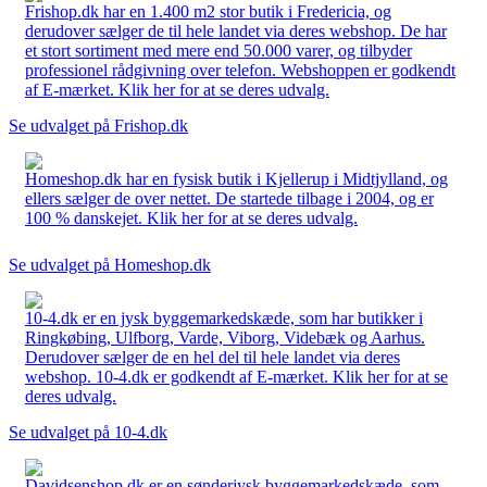
Frishop.dk har en 1.400 m2 stor butik i Fredericia, og
derudover sælger de til hele landet via deres webshop. De har
et stort sortiment med mere end 50.000 varer, og tilbyder
professionel rådgivning over telefon. Webshoppen er godkendt
af E-mærket. Klik her for at se deres udvalg.
Se udvalget på Frishop.dk
Homeshop.dk har en fysisk butik i Kjellerup i Midtjylland, og
ellers sælger de over nettet. De startede tilbage i 2004, og er
100 % danskejet. Klik her for at se deres udvalg.
Se udvalget på Homeshop.dk
10-4.dk er en jysk byggemarkedskæde, som har butikker i
Ringkøbing, Ulfborg, Varde, Viborg, Videbæk og Aarhus.
Derudover sælger de en hel del til hele landet via deres
webshop. 10-4.dk er godkendt af E-mærket. Klik her for at se
deres udvalg.
Se udvalget på 10-4.dk
Davidsenshop.dk er en sønderjysk byggemarkedskæde, som