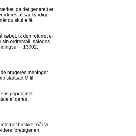
rket, da det generelt er
 vurderes af sagkyndige
år du skulle få
 købet, fx den returret e-
r sin ordremail, således
andingsur – 13002,
rende brugeres meninger
ip startsæt M til
ens popularitet.
tale af deres
nternet butikker når vi
videre foretager en