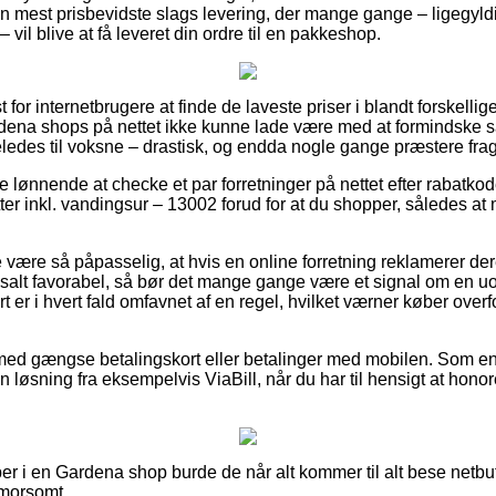
n mest prisbevidste slags levering, der mange gange – ligegyldi
vil blive at få leveret din ordre til en pakkeshop.
 for internetbrugere at finde de laveste priser i blandt forskellige
na shops på nettet ikke kunne lade være med at formindske s
ligeledes til voksne – drastisk, og endda nogle gange præstere fra
ve lønnende at checke et par forretninger på nettet efter rabatk
tter inkl. vandingsur – 13002 forud for at du shopper, således at 
være så påpasselig, at hvis en online forretning reklamerer dere
salt favorabel, så bør det mange gange være et signal om en uo
er i hvert fald omfavnet af en regel, hvilket værner køber overf
 med gængse betalingskort eller betalinger med mobilen. Som en
n løsning fra eksempelvis ViaBill, når du har til hensigt at hon
r i en Gardena shop burde de når alt kommer til alt bese netbut
g morsomt.