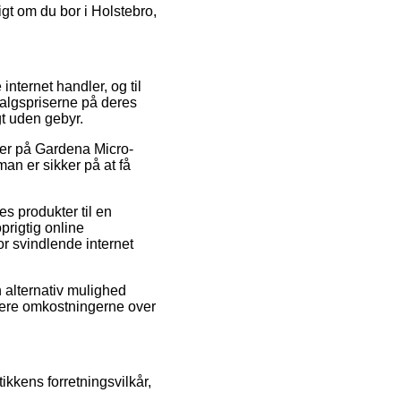
gt om du bor i Holstebro,
 internet handler, og til
algspriserne på deres
gt uden gebyr.
oder på Gardena Micro-
man er sikker på at få
s produkter til en
prigtig online
or svindlende internet
 alternativ mulighed
orere omkostningerne over
ikkens forretningsvilkår,