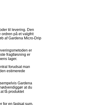
er til levering. Den
ordren på et valgfrit
køb af Gardena Micro-Drip
. Leveringsmetoden er
ste fragtløsning er
pens lager.
ntral forudsat man
å den estimerede
eksempelvis Gardena
e nødvendiggør at du
 at få produktet
r for en fastsat sum.