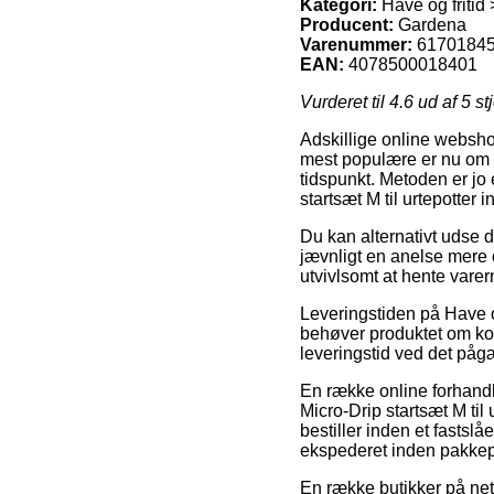
Kategori:
Have og fritid
Producent:
Gardena
Varenummer:
6170184
EAN:
4078500018401
Vurderet til
4.6
ud af 5 st
Adskillige online websho
mest populære er nu om st
tidspunkt. Metoden er jo
startsæt M til urtepotter 
Du kan alternativt udse di
jævnligt en anelse mere o
utvivlsomt at hente varer
Leveringstiden på Have o
behøver produktet om kort
leveringstid ved det påg
En række online forhandl
Micro-Drip startsæt M ti
bestiller inden et fastsl
ekspederet inden pakkepe
En række butikker på nett