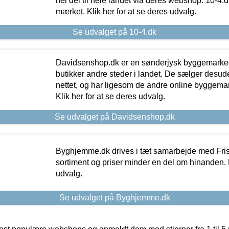
hel del til hele landet via deres webshop. 10-4.d
mærket. Klik her for at se deres udvalg.
Se udvalget på 10-4.dk
Davidsenshop.dk er en sønderjysk byggemark
butikker andre steder i landet. De sælger desud
nettet, og har ligesom de andre online byggemar
Klik her for at se deres udvalg.
Se udvalget på Davidsenshop.dk
Byghjemme.dk drives i tæt samarbejde med Fris
sortiment og priser minder en del om hinanden. K
udvalg.
Se udvalget på Byghjemme.dk