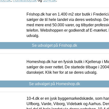
hop.dk
,
Homeshop.dk
og
10-4.dk
.
Frishop.dk har en 1.400 m2 stor butik i Frederic
sælger de til hele landet via deres webshop. De h
med mere end 50.000 varer, og tilbyder professi
telefon. Webshoppen er godkendt af E-mærket. Kl
udvalg.
Se udvalget på Frishop.dk
Homeshop.dk har en fysisk butik i Kjellerup i Mid
sælger de over nettet. De startede tilbage i 200
danskejet. Klik her for at se deres udvalg.
Se udvalget på Homeshop.dk
10-4.dk er en jysk byggemarkedskæde, som har 
Ulfborg, Varde, Viborg, Videbæk og Aarhus. De