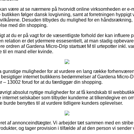
an være at se nærmere på hvorvidt online virksomheden er e-mæ
e butikken følger dansk lovgivning, samt at forretningen hyppigt
ilkårene. Desuden tilbydes du mulighed for en håndsrækning, n
else med din shopping.
t at du er på vagt for de væsentligste forhold der kan influere på
den relation er det ydermere essesentielt, at man stadig opbevare
e ordren af Gardena Micro-Drip startsæt M til urtepotter inkl. v
til en mand eller kvinde.
ltra gunstige muligheder for at vurdere en lang række forhenvæ
 du besigtiger internet butikkens bedømmelser af Gardena Micro-Dr
ur – 13002 forud for at du færdiggør din shopping.
rigt absolut nyttige muligheder for at få kendskab til webbutikk
internet selskaber som tilbyder kunderne at tilkendegive en om
e burde benyttes til at vurdere tidligere kunders oplevelser.
eret af annonceindtægter. Vi arbejder tæt sammen med en stribe i
dukter, og tager provision i tilfælde af at den person vi sender 