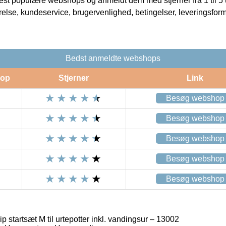
t populære webshops og anmeldt dem med stjerner fra 1 til 5 ud
rrelse, kundeservice, brugervenlighed, betingelser, leveringsfor
Bedst anmeldte webshops
op
Stjerner
Link
Besøg webshop
Besøg webshop
Besøg webshop
Besøg webshop
Besøg webshop
 startsæt M til urtepotter inkl. vandingsur – 13002