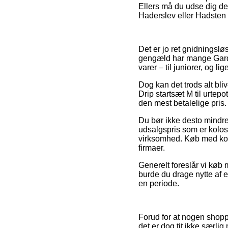
Ellers må du udse dig de
Haderslev eller Hadsten – 
Det er jo ret gnidningsløst
gengæld har mange Garde
varer – til juniorer, og 
Dog kan det trods alt bli
Drip startsæt M til urtepo
den mest betalelige pris.
Du bør ikke desto mindre 
udsalgspris som er kolos
virksomhed. Køb med kort 
firmaer.
Generelt foreslår vi køb
burde du drage nytte af e
en periode.
Forud for at nogen shoppe
det er dog tit ikke særli