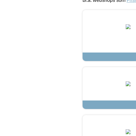
bl.a. webshops som
Fris