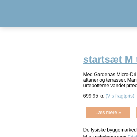
startsæt M 
Med Gardenas Micro-Drip
altaner og terrasser. Ma
urtepotterne vandet præc
699.95
kr.
(Vis fragtpris)
Læs mere »
De fysiske byggemarkeds