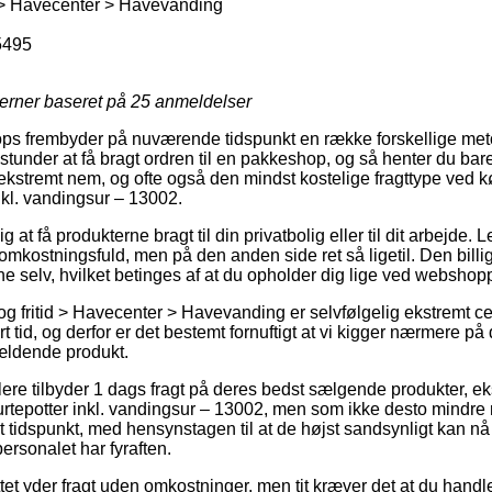
 > Havecenter > Havevanding
5495
jerner baseret på
25
anmeldelser
ps frembyder på nuværende tidspunkt en række forskellige metod
under at få bragt ordren til en pakkeshop, og så henter du bare 
 ekstremt nem, og ofte også den mindst kostelige fragttype ved 
inkl. vandingsur – 13002.
g at få produkterne bragt til din privatbolig eller til dit arbejde
mkostningsfuld, men på den anden side ret så ligetil. Den billig
ne selv, hvilket betinges af at du opholder dig lige ved webshop
g fritid > Havecenter > Havevanding er selvfølgelig ekstremt ce
 tid, og derfor er det bestemt fornuftigt at vi kigger nærmere p
ældende produkt.
ere tilbyder 1 dags fragt på deres bedst sælgende produkter, 
l urtepotter inkl. vandingsur – 13002, men som ikke desto mindr
ået tidspunkt, med hensynstagen til at de højst sandsynligt kan nå
rsonalet har fyraften.
et yder fragt uden omkostninger, men tit kræver det at du handle