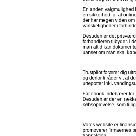
En anden valgmulighed k
en sikkerhed for at onlin
der har megen viden om v
vanskeligheder i forbind
Desuden er det prisværdig
forhandleren tilbyder. I 
man altid kan dokumenter
uanset om man skal købe 
Trustpilot forærer dig u
og derfor tilråder vi, at
urtepotter inkl. vandings
Facebook indebærer for øv
Desuden er der en række 
købsoplevelse, som tillig
Vores website er finansi
promoverer firmaernes pro
transaktion.