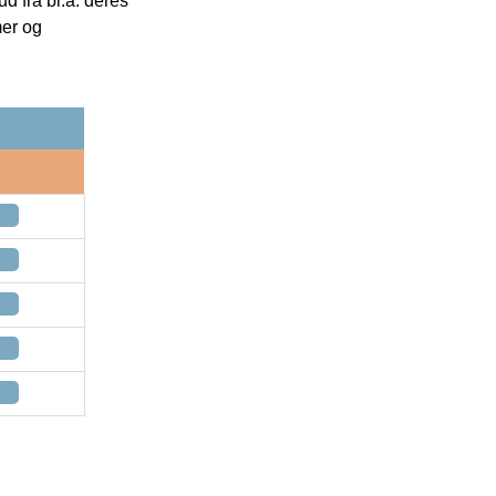
 fra bl.a. deres
mer og