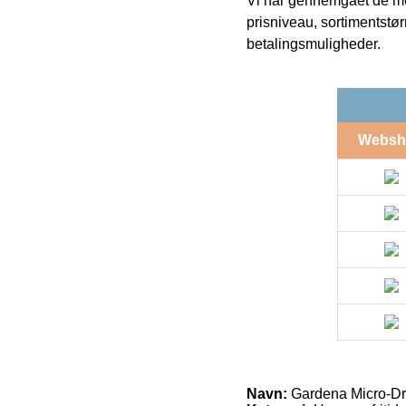
Vi har gennemgået de mes
prisniveau, sortimentstø
betalingsmuligheder.
Websh
Navn:
Gardena Micro-Drip