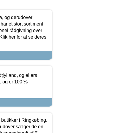
ia, og derudover
ar et stort sortiment
onel rådgivning over
ik her for at se deres
tjylland, og ellers
4, og er 100 %
butikker i Ringkøbing,
rudover sælger de en