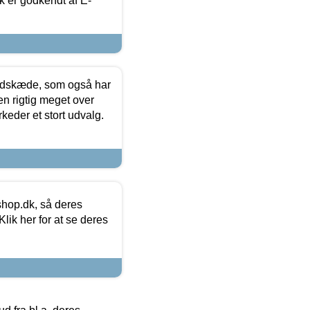
k er godkendt af E-
edskæde, som også har
en rigtig meget over
keder et stort udvalg.
hop.dk, så deres
lik her for at se deres