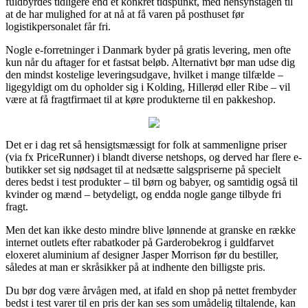
fuldbyrdes tidligere end et konkret tidspunkt, med hensynstagen til
at de har mulighed for at nå at få varen på posthuset før
logistikpersonalet får fri.
Nogle e-forretninger i Danmark byder på gratis levering, men ofte
kun når du aftager for et fastsat beløb. Alternativt bør man udse dig
den mindst kostelige leveringsudgave, hvilket i mange tilfælde –
ligegyldigt om du opholder sig i Kolding, Hillerød eller Ribe – vil
være at få fragtfirmaet til at køre produkterne til en pakkeshop.
Det er i dag ret så hensigtsmæssigt for folk at sammenligne priser
(via fx PriceRunner) i blandt diverse netshops, og derved har flere e-
butikker set sig nødsaget til at nedsætte salgspriserne på specielt
deres bedst i test produkter – til børn og babyer, og samtidig også til
kvinder og mænd – betydeligt, og endda nogle gange tilbyde fri
fragt.
Men det kan ikke desto mindre blive lønnende at granske en række
internet outlets efter rabatkoder på Garderobekrog i guldfarvet
eloxeret aluminium af designer Jasper Morrison før du bestiller,
således at man er skråsikker på at indhente den billigste pris.
Du bør dog være årvågen med, at ifald en shop på nettet frembyder
bedst i test varer til en pris der kan ses som umådelig tiltalende, kan