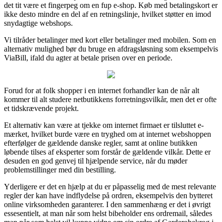
det tit være et fingerpeg om en fup e-shop. Køb med betalingskort er
ikke desto mindre en del af en retningslinje, hvilket støtter en imod
snydagtige webshops.
Vi tilråder betalinger med kort eller betalinger med mobilen. Som en
alternativ mulighed bør du bruge en afdragsløsning som eksempelvis
ViaBill, ifald du agter at betale prisen over en periode.
Forud for at folk shopper i en internet forhandler kan de når alt
kommer til alt studere netbutikkens forretningsvilkår, men det er ofte
et tidskrævende projekt.
Et alternativ kan være at tjekke om internet firmaet er tilsluttet e-
mærket, hvilket burde være en tryghed om at internet webshoppen
efterfølger de gældende danske regler, samt at online butikken
løbende tilses af eksperter som forstår de gældende vilkår. Dette er
desuden en god genvej til hjælpende service, når du møder
problemstillinger med din bestilling.
Yderligere er det en hjælp at du er påpasselig med de mest relevante
regler der kan have indflydelse på ordren, eksempelvis den bytteret
online virksomheden garanterer. I den sammenhæng er det i øvrigt
essesentielt, at man når som helst bibeholder ens ordremail, således