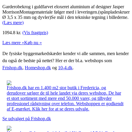
Garderobekrog i guldfarvet eloxeret aluminium af designer Jasper
MorrisonMontagemateriale følger med i leveringen.(spånpladeskruer
Ø 3,5 x 35 mm og dyvler)Se mål i den tekniske tegning i billederne.
(Læs mere)
1094.8
kr.
(Vis fragtpris)
Læs mere »
Køb nu »
De fysiske byggemarkedskæder kender vi alle sammen, men kender
du også de bedste på nettet? Her er der bl.a. webshops som
Frishop.dk
,
Homeshop.dk
og
10-4.dk
.
Frishop.dk har en 1.400 m2 stor butik i Fredericia, og
derudover sælger de til hele landet via deres webshop. De har
et stort sortiment med mere end 50.000 varer, og tilbyder
professionel rådgivning over telefon. Webshoppen er godkendt
af E-mærket. Klik her for at se deres udvalg.
Se udvalget på Frishop.dk