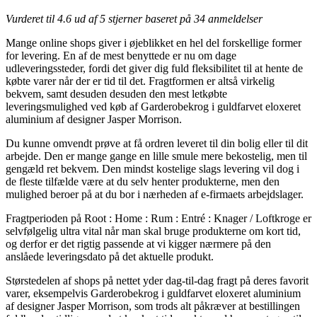
Vurderet til
4.6
ud af 5 stjerner baseret på
34
anmeldelser
Mange online shops giver i øjeblikket en hel del forskellige former
for levering. En af de mest benyttede er nu om dage
udleveringssteder, fordi det giver dig fuld fleksibilitet til at hente de
købte varer når der er tid til det. Fragtformen er altså virkelig
bekvem, samt desuden desuden den mest letkøbte
leveringsmulighed ved køb af Garderobekrog i guldfarvet eloxeret
aluminium af designer Jasper Morrison.
Du kunne omvendt prøve at få ordren leveret til din bolig eller til dit
arbejde. Den er mange gange en lille smule mere bekostelig, men til
gengæld ret bekvem. Den mindst kostelige slags levering vil dog i
de fleste tilfælde være at du selv henter produkterne, men den
mulighed beroer på at du bor i nærheden af e-firmaets arbejdslager.
Fragtperioden på Root : Home : Rum : Entré : Knager / Loftkroge er
selvfølgelig ultra vital når man skal bruge produkterne om kort tid,
og derfor er det rigtig passende at vi kigger nærmere på den
anslåede leveringsdato på det aktuelle produkt.
Størstedelen af shops på nettet yder dag-til-dag fragt på deres favorit
varer, eksempelvis Garderobekrog i guldfarvet eloxeret aluminium
af designer Jasper Morrison, som trods alt påkræver at bestillingen