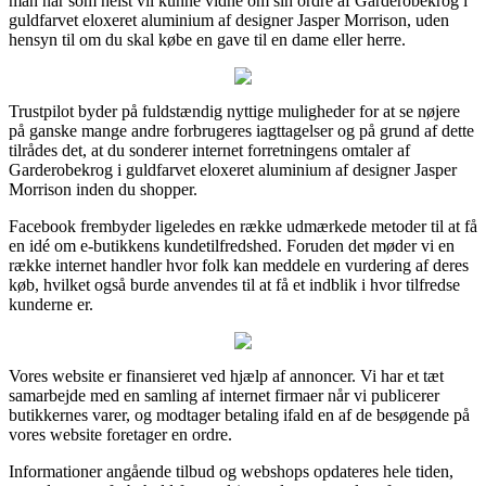
man når som helst vil kunne vidne om sin ordre af Garderobekrog i
guldfarvet eloxeret aluminium af designer Jasper Morrison, uden
hensyn til om du skal købe en gave til en dame eller herre.
Trustpilot byder på fuldstændig nyttige muligheder for at se nøjere
på ganske mange andre forbrugeres iagttagelser og på grund af dette
tilrådes det, at du sonderer internet forretningens omtaler af
Garderobekrog i guldfarvet eloxeret aluminium af designer Jasper
Morrison inden du shopper.
Facebook frembyder ligeledes en række udmærkede metoder til at få
en idé om e-butikkens kundetilfredshed. Foruden det møder vi en
række internet handler hvor folk kan meddele en vurdering af deres
køb, hvilket også burde anvendes til at få et indblik i hvor tilfredse
kunderne er.
Vores website er finansieret ved hjælp af annoncer. Vi har et tæt
samarbejde med en samling af internet firmaer når vi publicerer
butikkernes varer, og modtager betaling ifald en af de besøgende på
vores website foretager en ordre.
Informationer angående tilbud og webshops opdateres hele tiden,