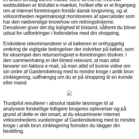
webbutikken er tilsluttet e-mærket, hvilket ofte er et fingerpeg
om at internet forretningen forstår dansk lovgivning, og at
virksomheden regelmæssigt monitoreres af specialister som
har den nødvendige knowhow om retningslinjerne.
Derudover giver det dig lejlighed til bistand, såfremt du bliver
udsat for udfordringer i forbindelse med din shopping.
Endvidere rekommanderer vi at køberen er omhyggelig
omkring de vigtigste betingelser der indvirker på købet, som
for eksempel den returneringsret e-forretningen tilsikrer. I
den sammenhæng er det tilmed relevant, at man altid
bevarer sin faktura e-mail, så man altid vil kunne vidne om
sin ordre af Garderobekrog med to mindre kroge i antik brun
zinklegering, uafhængig om du er på shopping til en kvinde
eller mand.
Trustpilot resulterer i absolut stabile løsninger til at
analysere forskellige tidligere brugeres oplevelser og på
grund af dette er det smart, at du eksaminerer internet
virksomhedens vurderinger af Garderobekrog med to mindre
kroge i antik brun zinklegering forinden du lægger din
bestilling.