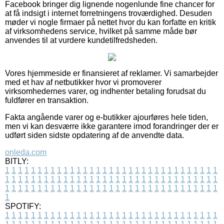
Facebook bringer dig lignende nogenlunde fine chancer for
at få indsigt i internet forretningens troværdighed. Desuden
møder vi nogle firmaer på nettet hvor du kan forfatte en kritik
af virksomhedens service, hvilket på samme måde bør
anvendes til at vurdere kundetilfredsheden.
Vores hjemmeside er finansieret af reklamer. Vi samarbejder
med et hav af netbutikker hvor vi promoverer
virksomhedernes varer, og indhenter betaling forudsat du
fuldfører en transaktion.
Fakta angående varer og e-butikker ajourføres hele tiden,
men vi kan desværre ikke garantere imod forandringer der er
udført siden sidste opdatering af de anvendte data.
onleda.com
BITLY:
1
1
1
1
1
1
1
1
1
1
1
1
1
1
1
1
1
1
1
1
1
1
1
1
1
1
1
1
1
1
1
1
1
1
1
1
1
1
1
1
1
1
1
1
1
1
1
1
1
1
1
1
1
1
1
1
1
1
1
1
1
1
1
1
1
1
1
1
1
1
1
1
1
1
1
1
1
1
1
1
1
1
1
1
1
1
1
1
1
1
1
1
1
1
1
1
1
1
1
1
SPOTIFY:
1
1
1
1
1
1
1
1
1
1
1
1
1
1
1
1
1
1
1
1
1
1
1
1
1
1
1
1
1
1
1
1
1