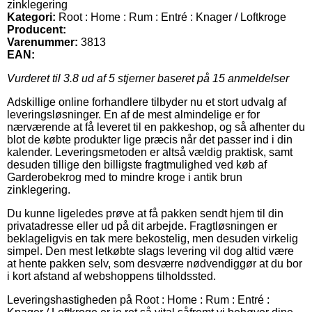
zinklegering
Kategori:
Root : Home : Rum : Entré : Knager / Loftkroge
Producent:
Varenummer:
3813
EAN:
Vurderet til
3.8
ud af 5 stjerner baseret på
15
anmeldelser
Adskillige online forhandlere tilbyder nu et stort udvalg af
leveringsløsninger. En af de mest almindelige er for
nærværende at få leveret til en pakkeshop, og så afhenter du
blot de købte produkter lige præcis når det passer ind i din
kalender. Leveringsmetoden er altså vældig praktisk, samt
desuden tillige den billigste fragtmulighed ved køb af
Garderobekrog med to mindre kroge i antik brun
zinklegering.
Du kunne ligeledes prøve at få pakken sendt hjem til din
privatadresse eller ud på dit arbejde. Fragtløsningen er
beklageligvis en tak mere bekostelig, men desuden virkelig
simpel. Den mest letkøbte slags levering vil dog altid være
at hente pakken selv, som desværre nødvendiggør at du bor
i kort afstand af webshoppens tilholdssted.
Leveringshastigheden på Root : Home : Rum : Entré :