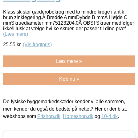
Klassisk stor garderobekrog med to mindre kroge i antik
brun zinklegering.Â Bredde A mmDybde B mmÂ Højde C
mmSkruediameter mm75123204,0Â OBS! Skruer medfølger
ikke!Husk at vælge hvilke skruer, der passer til dine præf
(Læs mere)
25.55
kr.
(Vis fragtpris)
Læs mere »
Køb nu »
De fysiske byggemarkedskæder kender vi alle sammen,
men kender du også de bedste på nettet? Her er der bl.a.
webshops som
Frishop.dk
,
Homeshop.dk
og
10-4.dk
.