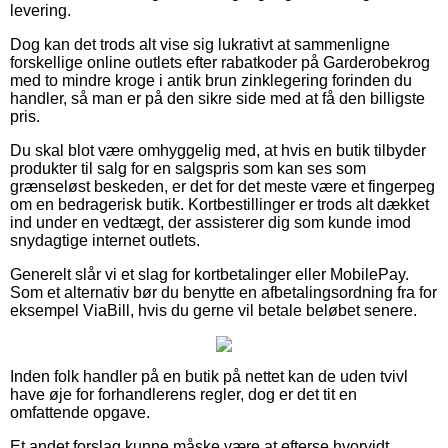
levering.
Dog kan det trods alt vise sig lukrativt at sammenligne
forskellige online outlets efter rabatkoder på Garderobekrog
med to mindre kroge i antik brun zinklegering forinden du
handler, så man er på den sikre side med at få den billigste
pris.
Du skal blot være omhyggelig med, at hvis en butik tilbyder
produkter til salg for en salgspris som kan ses som
grænseløst beskeden, er det for det meste være et fingerpeg
om en bedragerisk butik. Kortbestillinger er trods alt dækket
ind under en vedtægt, der assisterer dig som kunde imod
snydagtige internet outlets.
Generelt slår vi et slag for kortbetalinger eller MobilePay.
Som et alternativ bør du benytte en afbetalingsordning fra for
eksempel ViaBill, hvis du gerne vil betale beløbet senere.
Inden folk handler på en butik på nettet kan de uden tvivl
have øje for forhandlerens regler, dog er det tit en
omfattende opgave.
Et andet forslag kunne måske være at efterse hvorvidt