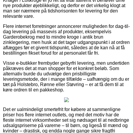
Knager / Loftkroge er jo ret så vital såfremt vi behøver dine
nye produkter øjeblikkeligt, og derfor er det virkelig klogt at
man ser nærmere på tidshorisonten for levering for den
relevante vare.
Flere internet forretninger annoncerer muligheden for dag-til-
dag levering på massevis af produkter, eksempelvis
Garderobekrog med to mindre kroge i antik brun
zinklegering, men husk at det tager udgangspunkt i at ordren
aflægges før et givent tidspunkt, således at de kan nå at få
bestillingen fikset forud for at personalet får fri.
Visse e-butikker frembyder gebyrfri levering, men undertiden
påkræves det at man shopper for et konkret beløb. Som
alternativ burde du udvælge den prisbilligste
leveringsmetode, der i mange tilfælde – uafhængig om du er
tæt på Holstebro, Rønne eller Støvring – er at få dem til at
køre ordren til en pakkeshop.
Det er ualmindeligt smertefrit for købere at sammenligne
priser hos flere internet outlets, og med det motiv har de
fleste internet virksomheder set sig nødsaget til at nedbringe
udsalgspriserne på varerne – til børn, og ligeså til mænd og
kvinder – drastisk, og endda nogle gange sikre fragtfri