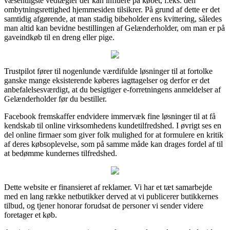
væsentligste vedtægter der kan influere på købet, f.eks. den
ombytningsrettighed hjemmesiden tilsikrer. På grund af dette er det
samtidig afgørende, at man stadig bibeholder ens kvittering, således
man altid kan bevidne bestillingen af Gelænderholder, om man er på
gaveindkøb til en dreng eller pige.
Trustpilot fører til nogenlunde værdifulde løsninger til at fortolke
ganske mange eksisterende køberes iagttagelser og derfor er det
anbefalelsesværdigt, at du besigtiger e-forretningens anmeldelser af
Gelænderholder før du bestiller.
Facebook fremskaffer endvidere immervæk fine løsninger til at få
kendskab til online virksomhedens kundetilfredshed. I øvrigt ses en
del online firmaer som giver folk mulighed for at formulere en kritik
af deres købsoplevelse, som på samme måde kan drages fordel af til
at bedømme kundernes tilfredshed.
Dette website er finansieret af reklamer. Vi har et tæt samarbejde
med en lang række netbutikker derved at vi publicerer butikkernes
tilbud, og tjener honorar forudsat de personer vi sender videre
foretager et køb.