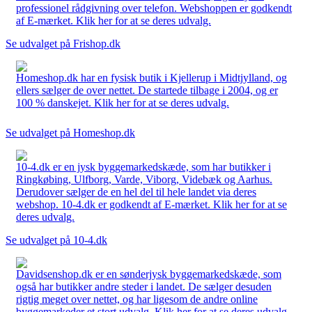
professionel rådgivning over telefon. Webshoppen er godkendt
af E-mærket. Klik her for at se deres udvalg.
Se udvalget på Frishop.dk
Homeshop.dk har en fysisk butik i Kjellerup i Midtjylland, og
ellers sælger de over nettet. De startede tilbage i 2004, og er
100 % danskejet. Klik her for at se deres udvalg.
Se udvalget på Homeshop.dk
10-4.dk er en jysk byggemarkedskæde, som har butikker i
Ringkøbing, Ulfborg, Varde, Viborg, Videbæk og Aarhus.
Derudover sælger de en hel del til hele landet via deres
webshop. 10-4.dk er godkendt af E-mærket. Klik her for at se
deres udvalg.
Se udvalget på 10-4.dk
Davidsenshop.dk er en sønderjysk byggemarkedskæde, som
også har butikker andre steder i landet. De sælger desuden
rigtig meget over nettet, og har ligesom de andre online
byggemarkeder et stort udvalg. Klik her for at se deres udvalg.