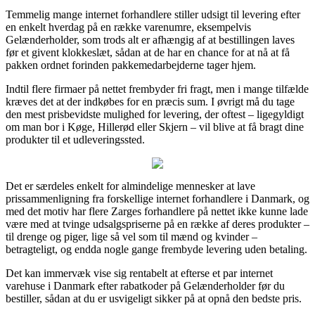
Temmelig mange internet forhandlere stiller udsigt til levering efter
en enkelt hverdag på en række varenumre, eksempelvis
Gelænderholder, som trods alt er afhængig af at bestillingen laves
før et givent klokkeslæt, sådan at de har en chance for at nå at få
pakken ordnet forinden pakkemedarbejderne tager hjem.
Indtil flere firmaer på nettet frembyder fri fragt, men i mange tilfælde
kræves det at der indkøbes for en præcis sum. I øvrigt må du tage
den mest prisbevidste mulighed for levering, der oftest – ligegyldigt
om man bor i Køge, Hillerød eller Skjern – vil blive at få bragt dine
produkter til et udleveringssted.
Det er særdeles enkelt for almindelige mennesker at lave
prissammenligning fra forskellige internet forhandlere i Danmark, og
med det motiv har flere Zarges forhandlere på nettet ikke kunne lade
være med at tvinge udsalgspriserne på en række af deres produkter –
til drenge og piger, lige så vel som til mænd og kvinder –
betragteligt, og endda nogle gange frembyde levering uden betaling.
Det kan immervæk vise sig rentabelt at efterse et par internet
varehuse i Danmark efter rabatkoder på Gelænderholder før du
bestiller, sådan at du er usvigeligt sikker på at opnå den bedste pris.