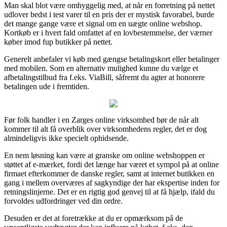
Man skal blot være omhyggelig med, at når en forretning på nettet
udlover bedst i test varer til en pris der er mystisk favorabel, burde
det mange gange være et signal om en uægte online webshop.
Kortkøb er i hvert fald omfattet af en lovbestemmelse, der værner
køber imod fup butikker på nettet.
Generelt anbefaler vi køb med gængse betalingskort eller betalinger
med mobilen. Som en alternativ mulighed kunne du vælge et
afbetalingstilbud fra f.eks. ViaBill, såfremt du agter at honorere
betalingen ude i fremtiden.
Før folk handler i en Zarges online virksomhed bør de når alt
kommer til alt få overblik over virksomhedens regler, det er dog
almindeligvis ikke specielt ophidsende.
En nem løsning kan være at granske om online webshoppen er
støttet af e-mærket, fordi det længe har været et sympol på at online
firmaet efterkommer de danske regler, samt at internet butikken en
gang i mellem overværes af sagkyndige der har ekspertise inden for
retningslinjerne. Det er en rigtig god genvej til at få hjælp, ifald du
forvoldes udfordringer ved din ordre.
Desuden er det at foretrække at du er opmærksom på de