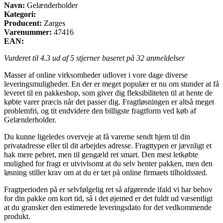
Navn:
Gelænderholder
Kategori:
Producent:
Zarges
Varenummer:
47416
EAN:
Vurderet til
4.3
ud af 5 stjerner baseret på
32
anmeldelser
Masser af online virksomheder udlover i vore dage diverse
leveringsmuligheder. En der er meget populær er nu om stunder at få
leveret til en pakkeshop, som giver dig fleksibiliteten til at hente de
købte varer præcis når det passer dig. Fragtløsningen er altså meget
problemfri, og tit endvidere den billigste fragtform ved køb af
Gelænderholder.
Du kunne ligeledes overveje at få varerne sendt hjem til din
privatadresse eller til dit arbejdes adresse. Fragttypen er jævnligt et
hak mere pebret, men til gengæld ret smart. Den mest letkøbte
mulighed for fragt er utvivlsomt at du selv henter pakken, men den
løsning stiller krav om at du er tæt på online firmaets tilholdssted.
Fragtperioden på er selvfølgelig ret så afgørende ifald vi har behov
for din pakke om kort tid, så i det øjemed er det fuldt ud væsentligt
at du gransker den estimerede leveringsdato for det vedkommende
produkt.