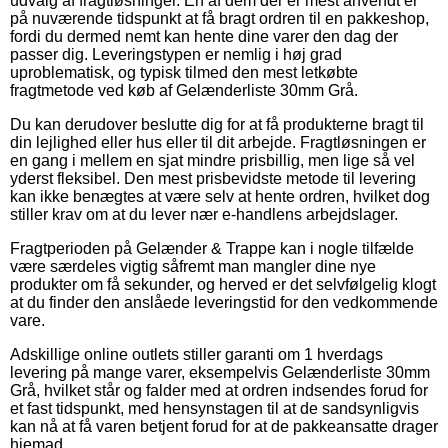
udvalg af fragtløsninger. En af dem der er mest anvendt er
på nuværende tidspunkt at få bragt ordren til en pakkeshop,
fordi du dermed nemt kan hente dine varer den dag der
passer dig. Leveringstypen er nemlig i høj grad
uproblematisk, og typisk tilmed den mest letkøbte
fragtmetode ved køb af Gelænderliste 30mm Grå.
Du kan derudover beslutte dig for at få produkterne bragt til
din lejlighed eller hus eller til dit arbejde. Fragtløsningen er
en gang i mellem en sjat mindre prisbillig, men lige så vel
yderst fleksibel. Den mest prisbevidste metode til levering
kan ikke benægtes at være selv at hente ordren, hvilket dog
stiller krav om at du lever nær e-handlens arbejdslager.
Fragtperioden på Gelænder & Trappe kan i nogle tilfælde
være særdeles vigtig såfremt man mangler dine nye
produkter om få sekunder, og herved er det selvfølgelig klogt
at du finder den anslåede leveringstid for den vedkommende
vare.
Adskillige online outlets stiller garanti om 1 hverdags
levering på mange varer, eksempelvis Gelænderliste 30mm
Grå, hvilket står og falder med at ordren indsendes forud for
et fast tidspunkt, med hensynstagen til at de sandsynligvis
kan nå at få varen betjent forud for at de pakkeansatte drager
hjemad.