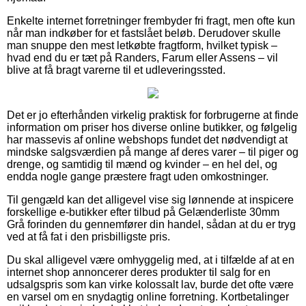
Enkelte internet forretninger frembyder fri fragt, men ofte kun
når man indkøber for et fastslået beløb. Derudover skulle
man snuppe den mest letkøbte fragtform, hvilket typisk –
hvad end du er tæt på Randers, Farum eller Assens – vil
blive at få bragt varerne til et udleveringssted.
Det er jo efterhånden virkelig praktisk for forbrugerne at finde
information om priser hos diverse online butikker, og følgelig
har massevis af online webshops fundet det nødvendigt at
mindske salgsværdien på mange af deres varer – til piger og
drenge, og samtidig til mænd og kvinder – en hel del, og
endda nogle gange præstere fragt uden omkostninger.
Til gengæld kan det alligevel vise sig lønnende at inspicere
forskellige e-butikker efter tilbud på Gelænderliste 30mm
Grå forinden du gennemfører din handel, sådan at du er tryg
ved at få fat i den prisbilligste pris.
Du skal alligevel være omhyggelig med, at i tilfælde af at en
internet shop annoncerer deres produkter til salg for en
udsalgspris som kan virke kolossalt lav, burde det ofte være
en varsel om en snydagtig online forretning. Kortbetalinger