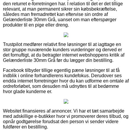
den returret e-forretningen har. I relation til det er det tillige
relevant, at man permanent sikrer sin købsbekræftelse,
således man fremadrettet kan eftervise sin ordre af
Gelænderliste 30mm Grå, uanset om man efterspørger
produkter til en pige eller dreng.
Trustpilot medfører relativt fine løsninger til at iagttage en
stor gruppe nuværende kunders vurderinger og derved er
det fornuftigt, at du betragter internet webshoppens kritik af
Gelænderliste 30mm Grå før du lægger din bestilling.
Facebook tilbyder tillige egentlig pæne løsninger til at få
indblik i online forhandlerens kundefokus. Derudover ses
endda internet forretninger hvor du kan udforme en omtale af
ordreforløbet, som desuden må udnyttes til at bedømme
hvor glade kunderne er.
Websitet finansieres af annoncer. Vi har et tæt samarbejde
med adskillige e-butikker hvor vi promoverer deres tilbud, og
opnår godtgørelse forudsat den person vi sender videre
fuldfører en bestilling.