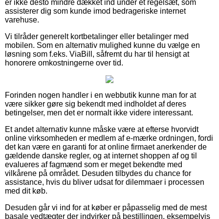
er ikke desto mindre dækket ind under et regelsæt, som
assisterer dig som kunde imod bedrageriske internet
varehuse.
Vi tilråder generelt kortbetalinger eller betalinger med
mobilen. Som en alternativ mulighed kunne du vælge en
løsning som f.eks. ViaBill, såfremt du har til hensigt at
honorere omkostningerne over tid.
Forinden nogen handler i en webbutik kunne man for at
være sikker gøre sig bekendt med indholdet af deres
betingelser, men det er normalt ikke videre interessant.
Et andet alternativ kunne måske være at efterse hvorvidt
online virksomheden er medlem af e-mærke ordningen, fordi
det kan være en garanti for at online firmaet anerkender de
gældende danske regler, og at internet shoppen af og til
evalueres af fagmænd som er meget bekendte med
vilkårene på området. Desuden tilbydes du chance for
assistance, hvis du bliver udsat for dilemmaer i processen
med dit køb.
Desuden går vi ind for at køber er påpasselig med de mest
basale vedtægter der indvirker på bestillingen, eksempelvis