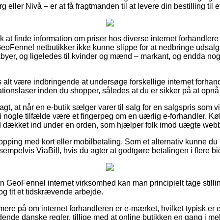
 eller Nivå – er at få fragtmanden til at levere din bestilling til 
lk at finde information om priser hos diverse internet forhandlere
eoFennel netbutikker ikke kunne slippe for at nedbringe udsal
babyer, og ligeledes til kvinder og mænd – markant, og endda n
 alt være indbringende at undersøge forskellige internet forhand
ionslaser inden du shopper, således at du er sikker på at opnå 
gt, at når en e-butik sælger varer til salg for en salgspris som 
t i nogle tilfælde være et fingerpeg om en uærlig e-forhandler.
tid dækket ind under en orden, som hjælper folk imod uægte webb
hopping med kort eller mobilbetaling. Som et alternativ kunne du
sempelvis ViaBill, hvis du agter at godtgøre betalingen i flere bi
 en GeoFennel internet virksomhed kan man principielt tage stilli
dog tit et tidskrævende arbejde.
rmere på om internet forhandleren er e-mærket, hvilket typisk er 
dende danske regler, tillige med at online butikken en gang i me