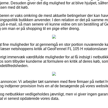
injerne. Desuden giver det dig mulighed for at blive hjulpet, såfr
ssen med dit køb.
øberen er vaks omkring de mest aktuelle betingelser der kan hav
ngspolitik butikken anvender. I den relation er det på samme måd
g på e-mail, så man senere vil kunne vidne om sin bestilling af
g om man er på shopping til en pige eller dreng.
vigt fine muligheder for at gennemgå en stor portion nuværende 
u læser netshoppens kritik af GeoFennel FL 105 H rotationslaser 
rigt immervæk værdifulde muligheder for at få indsigt i netbutik
ops som tilbyder kunderne at formulere en kritik af deres køb, so
ndetilfredsheden.
 annoncer. Vi arbejder tæt sammen med flere firmaer på nettet hv
og indtjener provision hvis en af de besøgende på vores website
og netbutikker vedligeholdes jævnligt, men vi giver ingen garant
 at vi senest opdaterede vores data.