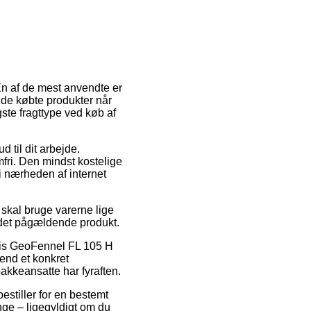
 En af de mest anvendte er
e de købte produkter når
gste fragttype ved køb af
ud til dit arbejde.
mfri. Den mindst kostelige
i nærheden af internet
skal bruge varerne lige
på det pågældende produkt.
lvis GeoFennel FL 105 H
 end et konkret
pakkeansatte har fyraften.
estiller for en bestemt
nge – ligegyldigt om du