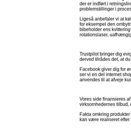
der er indført i retningsl
problemstillinger i proce
Ligeså anbefaler vi at k
for eksempel den ombytni
bibeholder ens kvitterin
rotationslaser, uafhængi
Trustpilot bringer dig e
derved tilrådes det, at d
Facebook giver dig for øv
ser vi en del internet sh
anvendes til at afveje ku
Vores side finansieres af
virksomhedernes tilbud, 
Fakta omkring produkter 
kan være realiseret efter