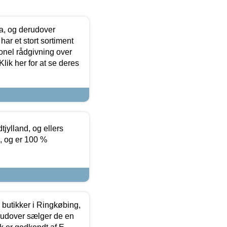
ia, og derudover
ar et stort sortiment
onel rådgivning over
ik her for at se deres
tjylland, og ellers
4, og er 100 %
butikker i Ringkøbing,
rudover sælger de en