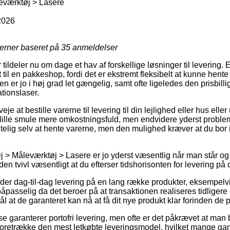
eværktøj > Lasere
2026
jerner baseret på
35
anmeldelser
r tildeler nu om dage et hav af forskellige løsninger til levering.
 til en pakkeshop, fordi det er ekstremt fleksibelt at kunne hent
n er jo i høj grad let gængelig, samt ofte ligeledes den prisbilli
tionslaser.
je at bestille varerne til levering til din lejlighed eller hus eller 
n lille smule mere omkostningsfuld, men endvidere yderst proble
gtelig selv at hente varerne, men den mulighed kræver at du bor 
 > Måleværktøj > Lasere er jo yderst væsentlig når man står og 
 uden tvivl væsentligt at du efterser tidshorisonten for levering 
 yder dag-til-dag levering på en lang række produkter, eksempe
åpasselig da det beroer på at transaktionen realiseres tidligere
l at de garanteret kan nå at få dit nye produkt klar forinden de 
e garanterer portofri levering, men ofte er det påkrævet at man b
n foretrække den mest letkøbte leveringsmodel, hvilket mange ga