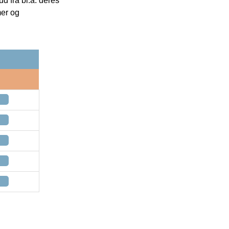
 fra bl.a. deres
mer og