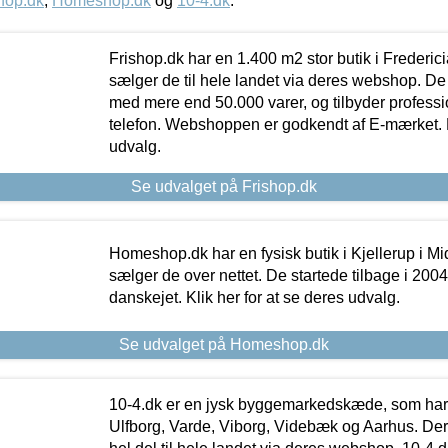
hop.dk
,
Homeshop.dk
og
10-4.dk
.
Frishop.dk har en 1.400 m2 stor butik i Frederic
sælger de til hele landet via deres webshop. De h
med mere end 50.000 varer, og tilbyder professi
telefon. Webshoppen er godkendt af E-mærket. Kl
udvalg.
Se udvalget på Frishop.dk
Homeshop.dk har en fysisk butik i Kjellerup i Mid
sælger de over nettet. De startede tilbage i 200
danskejet. Klik her for at se deres udvalg.
Se udvalget på Homeshop.dk
10-4.dk er en jysk byggemarkedskæde, som har 
Ulfborg, Varde, Viborg, Videbæk og Aarhus. De