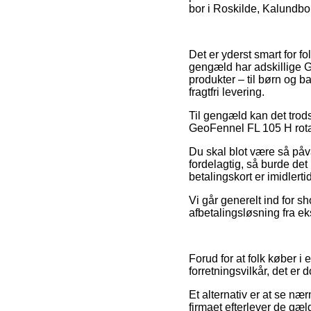
bor i Roskilde, Kalundborg
Det er yderst smart for fo
gengæld har adskillige G
produkter – til børn og 
fragtfri levering.
Til gengæld kan det trods
GeoFennel FL 105 H rotat
Du skal blot være så påva
fordelagtig, så burde de
betalingskort er imidler
Vi går generelt ind for s
afbetalingsløsning fra ek
Forud for at folk køber i
forretningsvilkår, det er 
Et alternativ er at se næ
firmaet efterlever de gæl