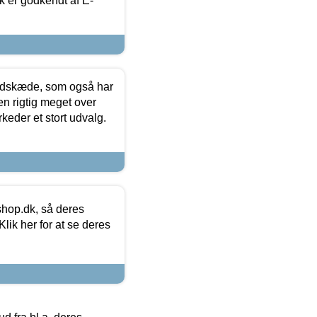
k er godkendt af E-
edskæde, som også har
en rigtig meget over
keder et stort udvalg.
hop.dk, så deres
lik her for at se deres