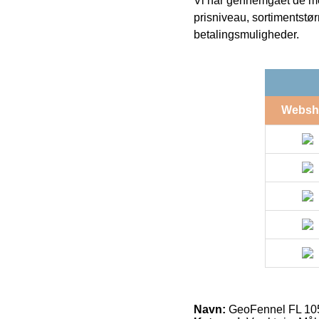
Vi har gennemgået de mes
prisniveau, sortimentstø
betalingsmuligheder.
Websh
Navn:
GeoFennel FL 105 