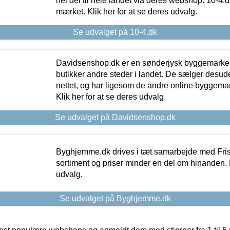
hel del til hele landet via deres webshop. 10-4.d
mærket. Klik her for at se deres udvalg.
Se udvalget på 10-4.dk
Davidsenshop.dk er en sønderjysk byggemark
butikker andre steder i landet. De sælger desud
nettet, og har ligesom de andre online byggemar
Klik her for at se deres udvalg.
Se udvalget på Davidsenshop.dk
Byghjemme.dk drives i tæt samarbejde med Fris
sortiment og priser minder en del om hinanden. K
udvalg.
Se udvalget på Byghjemme.dk