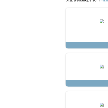
bl.a. webshops som
Fris