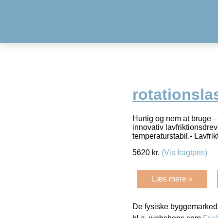
rotationsla
Hurtig og nem at bruge –
innovativ lavfriktionsdr
temperaturstabil.- Lavfrik
5620
kr.
(Vis fragtpris)
Læs mere »
De fysiske byggemarkeds