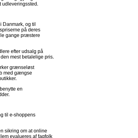
et udleveringssted.
 i Danmark, og til
gspriserne på deres
ogle gange præstere
lere efter udsalg på
den mest betalelige pris.
virker grænseløst
 Køb med gængse
utikker.
 benytte en
dder.
ng til e-shoppens
en sikring om at online
llem evalueres af fagfolk