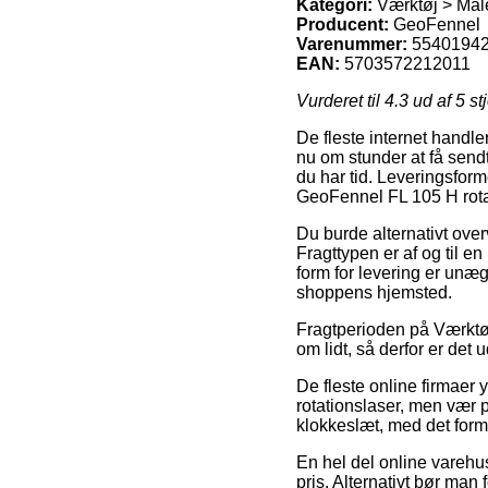
Kategori:
Værktøj > Mål
Producent:
GeoFennel
Varenummer:
5540194
EAN:
5703572212011
Vurderet til
4.3
ud af 5 st
De fleste internet handle
nu om stunder at få sendt
du har tid. Leveringsforme
GeoFennel FL 105 H rota
Du burde alternativt overve
Fragttypen er af og til e
form for levering er unæ
shoppens hjemsted.
Fragtperioden på Værktøj
om lidt, så derfor er det
De fleste online firmaer
rotationslaser, men vær p
klokkeslæt, med det formå
En hel del online varehus
pris. Alternativt bør ma