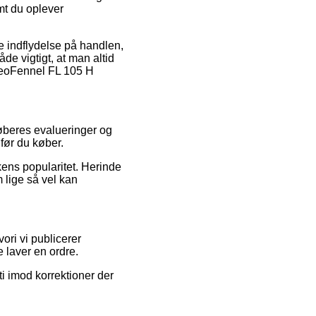
emt du oplever
e indflydelse på handlen,
e vigtigt, at man altid
 GeoFennel FL 105 H
køberes evalueringer og
før du køber.
kens popularitet. Herinde
m lige så vel kan
ori vi publicerer
 laver en ordre.
i imod korrektioner der