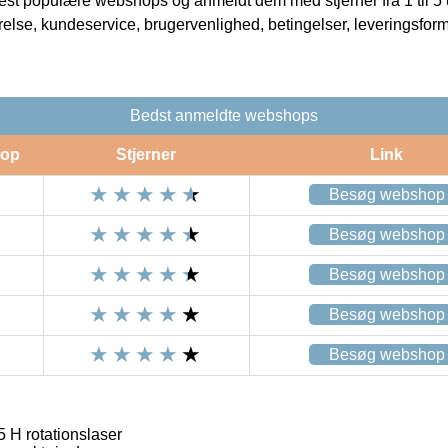
t populære webshops og anmeldt dem med stjerner fra 1 til 5 ud
rrelse, kundeservice, brugervenlighed, betingelser, leveringsfor
Bedst anmeldte webshops
op
Stjerner
Link
Besøg webshop
Besøg webshop
Besøg webshop
Besøg webshop
Besøg webshop
H rotationslaser