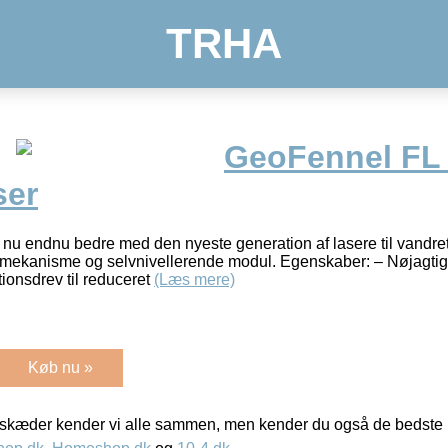
TRHA
GeoFennel FL
ser
 nu endnu bedre med den nyeste generation af lasere til vandret
evmekanisme og selvnivellerende modul. Egenskaber: – Nøjagtigt
tionsdrev til reduceret
(Læs mere)
Køb nu »
kæder kender vi alle sammen, men kender du også de bedste p