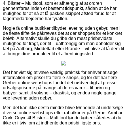
4l Blister – Multitool, som er afhængig af at ordren
gennemføres inden et bestemt tidspunkt, sådan at de har
mulighed for at nå at få pakken skippet afsted forud for at
lagermedarbejderne har fyraften.
Nogle få online butikker tilbyder levering uden gebyr, men i
de fleste tilfælde påkræves det at der shoppes for et konkret
beløb. Alternativt skulle du gribe den mest prisbevidste
mulighed for fragt, der tit – uafhængig om man opholder sig
tæt på Aalborg, Middelfart eller Brande – vil blive at få dem til
at bringe dine produkter til et afhentningssted.
Det har vist sig at være vældig praktisk for enhver at søge
information om priser fra flere e-shops, og for det har flere
Gerber online webshops fundet det nødvendigt at presse
udsalgspriserne på mange af deres varer – til børn og
babyer, samt til voksne – drastisk, og endda nogle gange
yde levering uden gebyr.
Men det kan ikke desto mindre blive lønnende at undersøge
diverse online webshops efter rabatkoder på Gerber Armbar
Cork, Onyx, 4l Blister – Multitool før du køber, således at du
ikke er i tvivl om at indhente den prisbilligste pris.