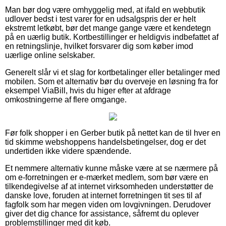
Man bør dog være omhyggelig med, at ifald en webbutik
udlover bedst i test varer for en udsalgspris der er helt
ekstremt letkøbt, bør det mange gange være et kendetegn
på en uærlig butik. Kortbestillinger er heldigvis indbefattet af
en retningslinje, hvilket forsvarer dig som køber imod
uærlige online selskaber.
Generelt slår vi et slag for kortbetalinger eller betalinger med
mobilen. Som et alternativ bør du overveje en løsning fra for
eksempel ViaBill, hvis du higer efter at afdrage
omkostningerne af flere omgange.
Før folk shopper i en Gerber butik på nettet kan de til hver en
tid skimme webshoppens handelsbetingelser, dog er det
undertiden ikke videre spændende.
Et nemmere alternativ kunne måske være at se nærmere på
om e-forretningen er e-mærket medlem, som bør være en
tilkendegivelse af at internet virksomheden understøtter de
danske love, foruden at internet forretningen tit ses til af
fagfolk som har megen viden om lovgivningen. Derudover
giver det dig chance for assistance, såfremt du oplever
problemstillinger med dit køb.