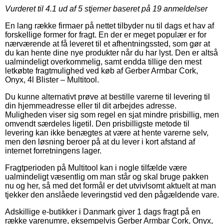
Vurderet til
4.1
ud af 5 stjerner baseret på
19
anmeldelser
En lang række firmaer på nettet tilbyder nu til dags et hav af
forskellige former for fragt. En der er meget populær er for
nærværende at få leveret til et afhentningssted, som gør at
du kan hente dine nye produkter når du har lyst. Den er altså
ualmindeligt overkommelig, samt endda tillige den mest
letkøbte fragtmulighed ved køb af Gerber Armbar Cork,
Onyx, 4l Blister – Multitool.
Du kunne alternativt prøve at bestille varerne til levering til
din hjemmeadresse eller til dit arbejdes adresse.
Muligheden viser sig som regel en sjat mindre prisbillig, men
omvendt særdeles ligetil. Den prisbilligste metode til
levering kan ikke benægtes at være at hente varerne selv,
men den løsning beroer på at du lever i kort afstand af
internet forretningens lager.
Fragtperioden på Multitool kan i nogle tilfælde være
ualmindeligt væsentlig om man står og skal bruge pakken
nu og her, så med det formål er det utvivlsomt aktuelt at man
tjekker den anslåede leveringstid ved den pågældende vare.
Adskillige e-butikker i Danmark giver 1 dags fragt på en
række varenumre, eksempelvis Gerber Armbar Cork, Onyx,