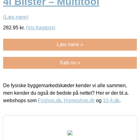
4l Blister – Multitool
(Læs mere)
282.95
kr.
(Vis fragtpris)
Læs mere »
Køb nu »
De fysiske byggemarkedskæder kender vi alle sammen,
men kender du også de bedste på nettet? Her er der bl.a.
webshops som
Frishop.dk
,
Homeshop.dk
og
10-4.dk
.