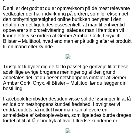
Dertil er det godt at du er opmærksom på de mest relevante
vedtægter der har indvirkning på ordren, som for eksempel
den ombytningsrettighed online butikken benytter. I den
relation er det ligeledes essesentielt, at man til enhver tid
opbevarer sin ordrekvittering, således man i fremtiden vil
kunne eftervise ordren af Gerber Armbar Cork, Onyx, 4l
Blister – Multitool, hvad end man er på udkig efter et produkt
til en mand eller kvinde.
Trustpilot tilbyder dig de facto passelige genveje til at bese
adskillige øvrige brugeres meninger og af den grund
anbefales det, at du beser netshoppens omtaler af Gerber
Armbar Cork, Onyx, 4l Blister – Multitool før du lægger din
bestilling.
Facebook frembyder desuden visse solide løsninger til at få
en idé om netshoppens kundetilfredshed. I øvrigt ser vi
endda outlets på nettet hvor man kan aflevere en
anmeldelse af købsoplevelsen, som ligeledes burde drages
fordel af til at få et indtryk af hvor tilfredse kunderne er.