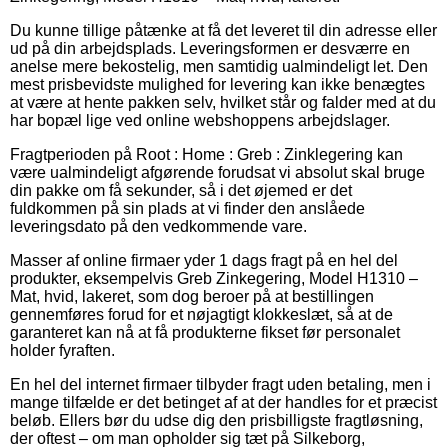
Du kunne tillige påtænke at få det leveret til din adresse eller
ud på din arbejdsplads. Leveringsformen er desværre en
anelse mere bekostelig, men samtidig ualmindeligt let. Den
mest prisbevidste mulighed for levering kan ikke benægtes
at være at hente pakken selv, hvilket står og falder med at du
har bopæl lige ved online webshoppens arbejdslager.
Fragtperioden på Root : Home : Greb : Zinklegering kan
være ualmindeligt afgørende forudsat vi absolut skal bruge
din pakke om få sekunder, så i det øjemed er det
fuldkommen på sin plads at vi finder den anslåede
leveringsdato på den vedkommende vare.
Masser af online firmaer yder 1 dags fragt på en hel del
produkter, eksempelvis Greb Zinkegering, Model H1310 –
Mat, hvid, lakeret, som dog beroer på at bestillingen
gennemføres forud for et nøjagtigt klokkeslæt, så at de
garanteret kan nå at få produkterne fikset før personalet
holder fyraften.
En hel del internet firmaer tilbyder fragt uden betaling, men i
mange tilfælde er det betinget af at der handles for et præcist
beløb. Ellers bør du udse dig den prisbilligste fragtløsning,
der oftest – om man opholder sig tæt på Silkeborg,