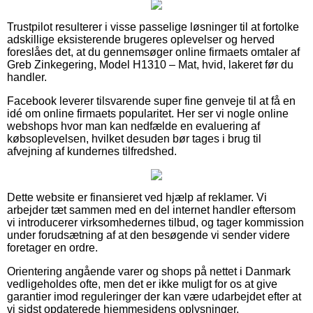
Trustpilot resulterer i visse passelige løsninger til at fortolke
adskillige eksisterende brugeres oplevelser og herved
foreslåes det, at du gennemsøger online firmaets omtaler af
Greb Zinkegering, Model H1310 – Mat, hvid, lakeret før du
handler.
Facebook leverer tilsvarende super fine genveje til at få en
idé om online firmaets popularitet. Her ser vi nogle online
webshops hvor man kan nedfælde en evaluering af
købsoplevelsen, hvilket desuden bør tages i brug til
afvejning af kundernes tilfredshed.
Dette website er finansieret ved hjælp af reklamer. Vi
arbejder tæt sammen med en del internet handler eftersom
vi introducerer virksomhedernes tilbud, og tager kommission
under forudsætning af at den besøgende vi sender videre
foretager en ordre.
Orientering angående varer og shops på nettet i Danmark
vedligeholdes ofte, men det er ikke muligt for os at give
garantier imod reguleringer der kan være udarbejdet efter at
vi sidst opdaterede hjemmesidens oplysninger.