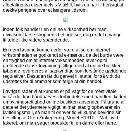
afbetaling fra eksempelvis ViaBill, hvis du har til hensigt at
dække pengene over et længere tidsrum.
Inden folk handler i en online virksomhed bør man
utvivlsomt læse shoppens betingelser, dog er det i mange
tilfælde ikke videre spændende.
En nem løsning kunne derfor være at se om internet
virksomheden er godkendt af e-mærket, da det burde være
en tryghed om at internet virksomheden lever op til
gældende dansk lovgivning, tillige med at online butikken
løbende revurderes af sagkyndige som forstår de gældende
regulativer. Desuden får du genvej til støtte, for så vidt du
udsættes for dilemmaer som følge af din handel.
I øvrigt tilråder vi at kunden er på vagt for de mest vitale
vilkår der kan håndhæves i forbindelse med handlen, fx den
ombytningsrettighed online butikken anvender. På grund af
dette er det ydermere vigtigt, at man stadig opbevarer sin
kvitteringsmail, så man til enhver tid vil kunne bevidne sin
bestilling af Greb Zinkegering, Model H1310 – Mat, hvid,
lakeret, om man søger produkter til en dame eller herre.