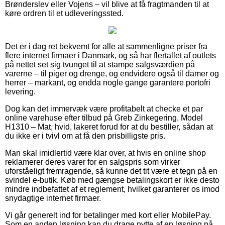
Brønderslev eller Vojens – vil blive at få fragtmanden til at
køre ordren til et udleveringssted.
Det er i dag ret bekvemt for alle at sammenligne priser fra
flere internet firmaer i Danmark, og så har flertallet af outlets
på nettet set sig tvunget til at stampe salgsværdien på
varerne – til piger og drenge, og endvidere også til damer og
herrer – markant, og endda nogle gange garantere portofri
levering.
Dog kan det immervæk være profitabelt at checke et par
online varehuse efter tilbud på Greb Zinkegering, Model
H1310 – Mat, hvid, lakeret forud for at du bestiller, sådan at
du ikke er i tvivl om at få den prisbilligste pris.
Man skal imidlertid være klar over, at hvis en online shop
reklamerer deres varer for en salgspris som virker
uforståeligt fremragende, så kunne det tit være et tegn på en
svindel e-butik. Køb med gængse betalingskort er ikke desto
mindre indbefattet af et reglement, hvilket garanterer os imod
snydagtige internet firmaer.
Vi går generelt ind for betalinger med kort eller MobilePay.
Som en anden løsning kan du drage nytte af en løsning på