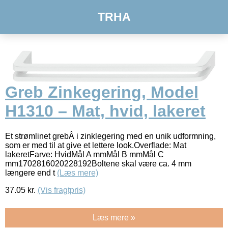
TRHA
Greb Zinkegering, Model
H1310 – Mat, hvid, lakeret
Et strømlinet grebÂ i zinklegering med en unik udformning,
som er med til at give et lettere look.Overflade: Mat
lakeretFarve: HvidMål A mmMål B mmMål C
mm1702816020228192Boltene skal være ca. 4 mm
længere end t
(Læs mere)
37.05
kr.
(Vis fragtpris)
Læs mere »