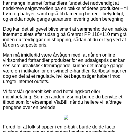
har mange internet forhandlere fundet det nødvendigt at
nedskære salgsværdien på en række af deres produkter – til
børn og babyer, samt også til damer og herrer – betydeligt,
og endda nogle gange garantere levering uden beregning.
Dog kan det alligevel blive smart at sammenholde en række
internet outlets efter udsalg på Grenrør PP 110×110 mm grå
inden du færdiggør din shopping, sådan at du er tryg ved at
få den skarpeste pris.
Man må imidlertid være årvågen med, at når en online
virksomhed forhandler produkter for en udsalgspris der kan
ses som urealistisk fremragende, kunne det mange gange
være en indikator for en svindel e-handler. Kortbetalinger er
dog en del af et regulativ, hvilket begunstiger køber imod
uægte internet outlets.
Vi foreslår generelt køb med betalingskort eller
mobilbetaling. Som en anden løsning burde du benytte et
tilbud som for eksempel ViaBill, når du hellere vil afdrage
pengene over en periode.
Forud for at folk shopper i en e-butik burde de de facto