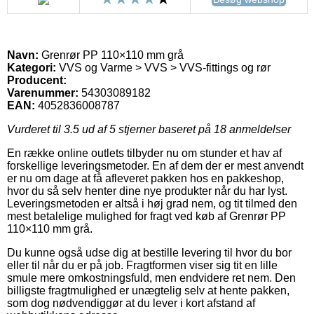
Navn:
Grenrør PP 110×110 mm grå
Kategori:
VVS og Varme > VVS > VVS-fittings og rør
Producent:
Varenummer:
54303089182
EAN:
4052836008787
Vurderet til
3.5
ud af 5 stjerner baseret på
18
anmeldelser
En række online outlets tilbyder nu om stunder et hav af
forskellige leveringsmetoder. En af dem der er mest anvendt
er nu om dage at få afleveret pakken hos en pakkeshop,
hvor du så selv henter dine nye produkter når du har lyst.
Leveringsmetoden er altså i høj grad nem, og tit tilmed den
mest betalelige mulighed for fragt ved køb af Grenrør PP
110×110 mm grå.
Du kunne også udse dig at bestille levering til hvor du bor
eller til når du er på job. Fragtformen viser sig tit en lille
smule mere omkostningsfuld, men endvidere ret nem. Den
billigste fragtmulighed er unægtelig selv at hente pakken,
som dog nødvendiggør at du lever i kort afstand af