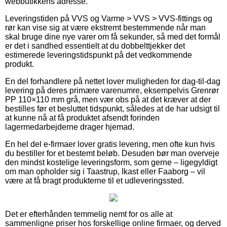
webbutikkens adresse.
Leveringstiden på VVS og Varme > VVS > VVS-fittings og
rør kan vise sig at være ekstremt bestemmende når man
skal bruge dine nye varer om få sekunder, så med det formål
er det i sandhed essentielt at du dobbelttjekker det
estimerede leveringstidspunkt på det vedkommende
produkt.
En del forhandlere på nettet lover muligheden for dag-til-dag
levering på deres primære varenumre, eksempelvis Grenrør
PP 110×110 mm grå, men vær obs på at det kræver at der
bestilles før et besluttet tidspunkt, således at de har udsigt til
at kunne nå at få produktet afsendt forinden
lagermedarbejderne drager hjemad.
En hel del e-firmaer lover gratis levering, men ofte kun hvis
du bestiller for et bestemt beløb. Desuden bør man overveje
den mindst kostelige leveringsform, som gerne – ligegyldigt
om man opholder sig i Taastrup, Ikast eller Faaborg – vil
være at få bragt produkterne til et udleveringssted.
Det er efterhånden temmelig nemt for os alle at
sammenligne priser hos forskellige online firmaer, og derved