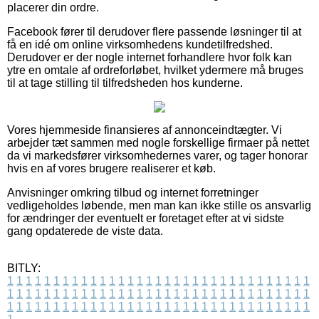
placerer din ordre.
Facebook fører til derudover flere passende løsninger til at
få en idé om online virksomhedens kundetilfredshed.
Derudover er der nogle internet forhandlere hvor folk kan
ytre en omtale af ordreforløbet, hvilket ydermere må bruges
til at tage stilling til tilfredsheden hos kunderne.
Vores hjemmeside finansieres af annonceindtægter. Vi
arbejder tæt sammen med nogle forskellige firmaer på nettet
da vi markedsfører virksomhedernes varer, og tager honorar
hvis en af vores brugere realiserer et køb.
Anvisninger omkring tilbud og internet forretninger
vedligeholdes løbende, men man kan ikke stille os ansvarlig
for ændringer der eventuelt er foretaget efter at vi sidste
gang opdaterede de viste data.
BITLY:
1
1
1
1
1
1
1
1
1
1
1
1
1
1
1
1
1
1
1
1
1
1
1
1
1
1
1
1
1
1
1
1
1
1
1
1
1
1
1
1
1
1
1
1
1
1
1
1
1
1
1
1
1
1
1
1
1
1
1
1
1
1
1
1
1
1
1
1
1
1
1
1
1
1
1
1
1
1
1
1
1
1
1
1
1
1
1
1
1
1
1
1
1
1
1
1
1
1
1