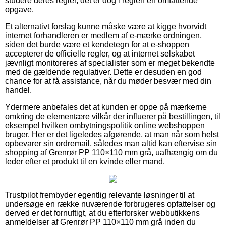
studere deres regler, det er dog i reglen en omfattende
opgave.
Et alternativt forslag kunne måske være at kigge hvorvidt
internet forhandleren er medlem af e-mærke ordningen,
siden det burde være et kendetegn for at e-shoppen
accepterer de officielle regler, og at internet selskabet
jævnligt monitoreres af specialister som er meget bekendte
med de gældende regulativer. Dette er desuden en god
chance for at få assistance, når du møder besvær med din
handel.
Ydermere anbefales det at kunden er oppe på mærkerne
omkring de elementære vilkår der influerer på bestillingen, til
eksempel hvilken ombytningspolitik online webshoppen
bruger. Her er det ligeledes afgørende, at man når som helst
opbevarer sin ordremail, således man altid kan eftervise sin
shopping af Grenrør PP 110×110 mm grå, uafhængig om du
leder efter et produkt til en kvinde eller mand.
Trustpilot frembyder egentlig relevante løsninger til at
undersøge en række nuværende forbrugeres opfattelser og
derved er det fornuftigt, at du efterforsker webbutikkens
anmeldelser af Grenrør PP 110×110 mm grå inden du