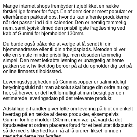
Mange internet shops frembyder i øjeblikket en række
forskellige former for fragt. En af dem der er mest populær er
efterhånden pakkeshops, hvor du kan afhente produkterne
når det passer ind i din kalender. Den er nemlig temmelig
nem, samt typisk tilmed den prisbilligste fragtløsning ved
køb af Gummi for hjemholder 130mm.
Du burde også påtænke at vælge at få sendt til din
hjemmeadresse eller til din arbejdsplads. Metoden bliver
ofte en smule mindre prisbillig, men desuden temmelig
simpel. Den mest letkøbte løsning er unægtelig at hente
pakken selv, hvilket dog beroer på at du opholder dig tæt på
online firmaets tilholdssted.
Leveringsdygtigheden på Gummistropper er ualmindeligt
betydningsfuld når man absolut skal bruge din ordre nu og
her, så herved er det helt fornuftigt at man besigtiger den
estimerede leveringsdato på det relevante produkt.
Adskillige e-handler giver løfte om levering på blot en enkelt
hverdag på en række af deres produkter, eksempelvis
Gummi for hjemholder 130mm, men vær på vagt da det
forudsætter at ordren placeres forud for et besluttet tidspunkt,
så de med sikkerhed kan nå at få ordren fikset forinden
medarbejderne har fyraften.