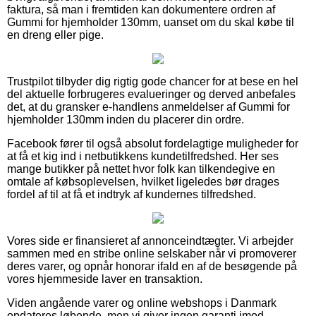
faktura, så man i fremtiden kan dokumentere ordren af
Gummi for hjemholder 130mm, uanset om du skal købe til
en dreng eller pige.
Trustpilot tilbyder dig rigtig gode chancer for at bese en hel
del aktuelle forbrugeres evalueringer og derved anbefales
det, at du gransker e-handlens anmeldelser af Gummi for
hjemholder 130mm inden du placerer din ordre.
Facebook fører til også absolut fordelagtige muligheder for
at få et kig ind i netbutikkens kundetilfredshed. Her ses
mange butikker på nettet hvor folk kan tilkendegive en
omtale af købsoplevelsen, hvilket ligeledes bør drages
fordel af til at få et indtryk af kundernes tilfredshed.
Vores side er finansieret af annonceindtægter. Vi arbejder
sammen med en stribe online selskaber når vi promoverer
deres varer, og opnår honorar ifald en af de besøgende på
vores hjemmeside laver en transaktion.
Viden angående varer og online webshops i Danmark
opdateres løbende, men vi giver ingen garanti imod