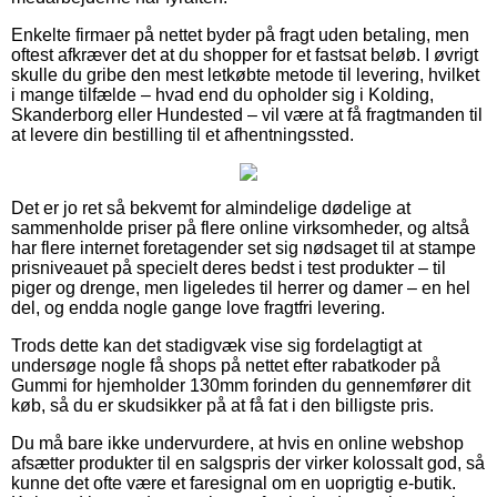
Enkelte firmaer på nettet byder på fragt uden betaling, men
oftest afkræver det at du shopper for et fastsat beløb. I øvrigt
skulle du gribe den mest letkøbte metode til levering, hvilket
i mange tilfælde – hvad end du opholder sig i Kolding,
Skanderborg eller Hundested – vil være at få fragtmanden til
at levere din bestilling til et afhentningssted.
Det er jo ret så bekvemt for almindelige dødelige at
sammenholde priser på flere online virksomheder, og altså
har flere internet foretagender set sig nødsaget til at stampe
prisniveauet på specielt deres bedst i test produkter – til
piger og drenge, men ligeledes til herrer og damer – en hel
del, og endda nogle gange love fragtfri levering.
Trods dette kan det stadigvæk vise sig fordelagtigt at
undersøge nogle få shops på nettet efter rabatkoder på
Gummi for hjemholder 130mm forinden du gennemfører dit
køb, så du er skudsikker på at få fat i den billigste pris.
Du må bare ikke undervurdere, at hvis en online webshop
afsætter produkter til en salgspris der virker kolossalt god, så
kunne det ofte være et faresignal om en uoprigtig e-butik.