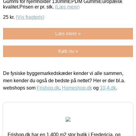
Gummi for hjemholder 130mmEPDM GummiEuropæisk
kvalitet.Prisen er pr. stk.
(Læs mere)
25
kr.
(Vis fragtpris)
Læs mere »
Køb nu »
De fysiske byggemarkedskæder kender vi alle sammen,
men kender du også de bedste på nettet? Her er der bl.a.
webshops som
Frishop.dk
,
Homeshop.dk
og
10-4.dk
.
Frishop.dk har en 1.400 m2 stor butik i Fredericia, og