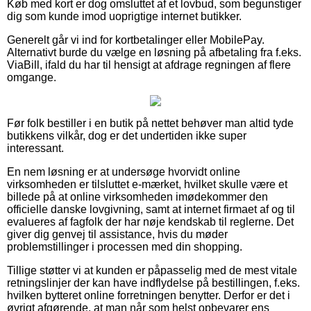
Køb med kort er dog omsluttet af et lovbud, som begunstiger
dig som kunde imod uoprigtige internet butikker.
Generelt går vi ind for kortbetalinger eller MobilePay.
Alternativt burde du vælge en løsning på afbetaling fra f.eks.
ViaBill, ifald du har til hensigt at afdrage regningen af flere
omgange.
Før folk bestiller i en butik på nettet behøver man altid tyde
butikkens vilkår, dog er det undertiden ikke super
interessant.
En nem løsning er at undersøge hvorvidt online
virksomheden er tilsluttet e-mærket, hvilket skulle være et
billede på at online virksomheden imødekommer den
officielle danske lovgivning, samt at internet firmaet af og til
evalueres af fagfolk der har nøje kendskab til reglerne. Det
giver dig genvej til assistance, hvis du møder
problemstillinger i processen med din shopping.
Tillige støtter vi at kunden er påpasselig med de mest vitale
retningslinjer der kan have indflydelse på bestillingen, f.eks.
hvilken bytteret online forretningen benytter. Derfor er det i
øvrigt afgørende, at man når som helst opbevarer ens