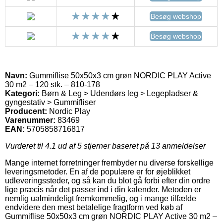
Besøg webshop
Besøg webshop
Navn:
Gummiflise 50x50x3 cm grøn NORDIC PLAY Active
30 m2 – 120 stk. – 810-178
Kategori:
Børn & Leg > Udendørs leg > Legepladser &
gyngestativ > Gummifliser
Producent:
Nordic Play
Varenummer:
83469
EAN:
5705858716817
Vurderet til
4.1
ud af 5 stjerner baseret på
13
anmeldelser
Mange internet forretninger frembyder nu diverse forskellige
leveringsmetoder. En af de populære er for øjeblikket
udleveringssteder, og så kan du blot gå forbi efter din ordre
lige præcis når det passer ind i din kalender. Metoden er
nemlig ualmindeligt fremkommelig, og i mange tilfælde
endvidere den mest betalelige fragtform ved køb af
Gummiflise 50x50x3 cm grøn NORDIC PLAY Active 30 m2 –