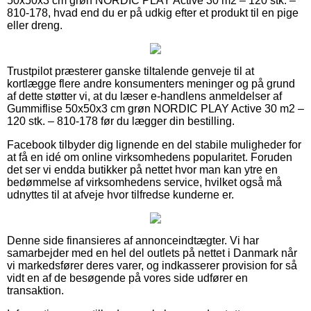
50x50x3 cm grøn NORDIC PLAY Active 30 m2 – 120 stk. –
810-178, hvad end du er på udkig efter et produkt til en pige
eller dreng.
Trustpilot præsterer ganske tiltalende genveje til at
kortlægge flere andre konsumenters meninger og på grund
af dette støtter vi, at du læser e-handlens anmeldelser af
Gummiflise 50x50x3 cm grøn NORDIC PLAY Active 30 m2 –
120 stk. – 810-178 før du lægger din bestilling.
Facebook tilbyder dig lignende en del stabile muligheder for
at få en idé om online virksomhedens popularitet. Foruden
det ser vi endda butikker på nettet hvor man kan ytre en
bedømmelse af virksomhedens service, hvilket også må
udnyttes til at afveje hvor tilfredse kunderne er.
Denne side finansieres af annonceindtægter. Vi har
samarbejder med en hel del outlets på nettet i Danmark når
vi markedsfører deres varer, og indkasserer provision for så
vidt en af de besøgende på vores side udfører en
transaktion.