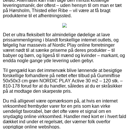
beløb. Alternativt kan man tage den mindst kostelige
leveringsmanér, der oftest – uden hensyn til om man er tæt
på Hørsholm, Thisted eller Ribe – vil være at få bragt
produkterne til et afhentningssted.
Det er ultra fleksibelt for almindelige dødelige at lave
prissammenligning i blandt forskellige internet outlets, og
følgelig har massevis af Nordic Play online forretninger
været nødt til at sænke priserne på deres produkter – til
babyer og børn, og ligeså til mænd og kvinder – markant, og
endda nogle gange yde levering uden gebyr.
Til gengæld kan det immervæk blive lønnende at besigtige
forskellige forhandlere på nettet efter tilbud på Gummiflise
50x50x3 cm grøn NORDIC PLAY Active 30 m2 – 120 stk. –
810-178 forud for at du handler, således at du er skråsikker
på at modtage den skarpeste pris.
Du må alligevel være opmærksom på, at hvis en internet
virksomhed frembyder varer for en pris som kan virke
uendeligt favorabel, bør det ofte være et signal om en
snydagtig online virksomhed. Handler med kort er i hvert fald
dækket ind under et regelsæt, der værner folk overfor
uoprigtige online webshops.