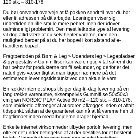
120 stk. – 810-178.
Du bør omvendt overveje at få pakken sendt til hvor du bor
eller til adressen på dit arbejde. Løsningen viser sig
undertiden en lille smule mere pebret, men derudover
ualmindeligt problemfri. Den mest letkøbte type af levering
vil dog altid være at du selv henter varerne, men den
mulighed beroer på at du har bopæl i kort afstand af e-
handlens bopæl.
Fragtperioden på Børn & Leg > Udendørs leg > Legepladser
& gyngestativ > Gummifliser kan være rigtig vital såfremt du
har behov for produkterne om få sekunder, og derfor er det
naturligvis væsentligt at man kigger nærmere på det
estimerede leveringstidspunkt ved den aktuelle vare.
En række internet shops tilsiger dag-til-dag levering på en
lang række varenumre, eksempelvis Gummiflise 50x50x3
cm grøn NORDIC PLAY Active 30 m2 – 120 stk. – 810-178,
som imidlertid afhænger af at ordren aflægges inden et aftalt
tidspunkt, sådan at de garanteret kan nå at få varerne hen til
fragtfirmaet inden medarbejderne drager hjemad.
Enkelte internet virksomheder tilbyder portofri levering, men
ofte er det under betingelse af at der bestilles for et bestemt