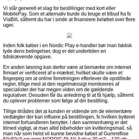
Vi slår generelt et slag for bestillinger med kort eller
MobilePay. Som et alternativ burde du bruge et tilbud fra fx
ViaBill, såfremt du har i sinde at finansiere beløbet over flere
uger.
Inden folk køber i en Nordic Play e-handler bør man faktisk
tyde dens betingelser, dog er det undertiden en
tidskrævende opgave.
En anden løsning kan derfor være at bemærke om internet
firmaet er verificeret af e-mærket, hvilket skulle være et
fingerpeg om at online forretningen efterlever de opstillede
regler, tillige med at den regelmæssigt monitoreres af
specialister der har megen viden om de gældende
regulativer. Desuden får du anledning til at få hjælp, såfremt
du oplever problemer som følge af din bestilling.
Tillige tilrådes det at kunden er vidende om de elementære
vedtægter der kan influere på bestillingen, fx hvilken bytteret
internet forhandleren benytter. I den sammenhæng er det
tilmed vigtigt, at man altid bibeholder sin kvitteringsmail, så
man når som helst vil kunne bevidne købet af Gummiflise