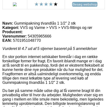
Besøg webshop
Navn:
Gummipakning t/vandlås 1 1/2″ 2 stk
Kategori:
VVS og Varme > VVS > VVS-fittings og rør
Producent:
Varenummer:
54305965666
EAN:
5701951048770
Vurderet til
4.7
ud af 5 stjerner baseret på
5
anmeldelser
En stor portion internet selskaber foreslår i dag en række
forskellige former for fragt. En favorit iblandt mange er i dag
at få sendt til en pakkeshop, fordi det er ekstremt fleksibelt at
kunne hente dine nye produkter når du har mulighed for det.
Fragtformen er altså ualmindeligt overkommelig, og endda
tillige den mest letkøbte type af levering ved køb af
Gummipakning t/vandlås 1 1/2″ 2 stk.
Du bør på samme måde udse dig at få varerne bragt til din
privatbolig eller til hvor du arbejder. Muligheden viser sig en
gang i mellem en lille smule mere bekostelig, men ligeledes
temmelig uproblematisk. Den billigste leveringsløsning vil