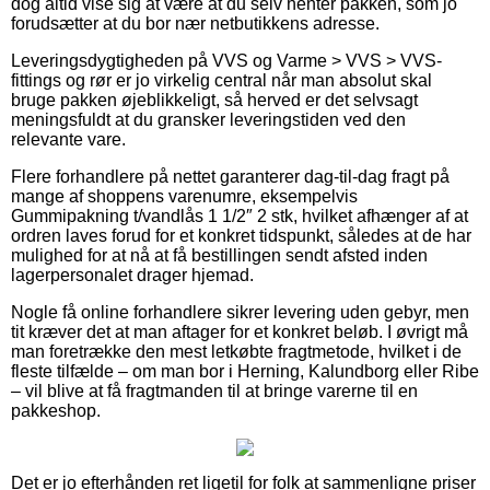
dog altid vise sig at være at du selv henter pakken, som jo
forudsætter at du bor nær netbutikkens adresse.
Leveringsdygtigheden på VVS og Varme > VVS > VVS-
fittings og rør er jo virkelig central når man absolut skal
bruge pakken øjeblikkeligt, så herved er det selvsagt
meningsfuldt at du gransker leveringstiden ved den
relevante vare.
Flere forhandlere på nettet garanterer dag-til-dag fragt på
mange af shoppens varenumre, eksempelvis
Gummipakning t/vandlås 1 1/2″ 2 stk, hvilket afhænger af at
ordren laves forud for et konkret tidspunkt, således at de har
mulighed for at nå at få bestillingen sendt afsted inden
lagerpersonalet drager hjemad.
Nogle få online forhandlere sikrer levering uden gebyr, men
tit kræver det at man aftager for et konkret beløb. I øvrigt må
man foretrække den mest letkøbte fragtmetode, hvilket i de
fleste tilfælde – om man bor i Herning, Kalundborg eller Ribe
– vil blive at få fragtmanden til at bringe varerne til en
pakkeshop.
Det er jo efterhånden ret ligetil for folk at sammenligne priser