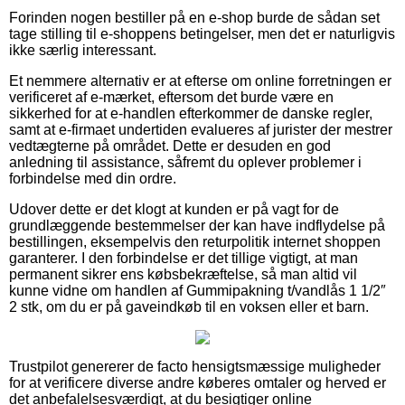
Forinden nogen bestiller på en e-shop burde de sådan set
tage stilling til e-shoppens betingelser, men det er naturligvis
ikke særlig interessant.
Et nemmere alternativ er at efterse om online forretningen er
verificeret af e-mærket, eftersom det burde være en
sikkerhed for at e-handlen efterkommer de danske regler,
samt at e-firmaet undertiden evalueres af jurister der mestrer
vedtægterne på området. Dette er desuden en god
anledning til assistance, såfremt du oplever problemer i
forbindelse med din ordre.
Udover dette er det klogt at kunden er på vagt for de
grundlæggende bestemmelser der kan have indflydelse på
bestillingen, eksempelvis den returpolitik internet shoppen
garanterer. I den forbindelse er det tillige vigtigt, at man
permanent sikrer ens købsbekræftelse, så man altid vil
kunne vidne om handlen af Gummipakning t/vandlås 1 1/2″
2 stk, om du er på gaveindkøb til en voksen eller et barn.
Trustpilot genererer de facto hensigtsmæssige muligheder
for at verificere diverse andre køberes omtaler og herved er
det anbefalelsesværdigt, at du besigtiger online