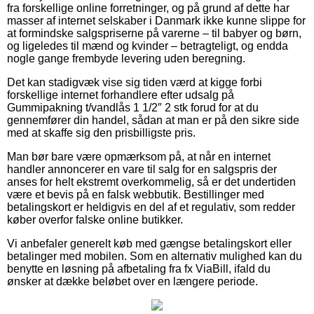
fra forskellige online forretninger, og på grund af dette har
masser af internet selskaber i Danmark ikke kunne slippe for
at formindske salgspriserne på varerne – til babyer og børn,
og ligeledes til mænd og kvinder – betragteligt, og endda
nogle gange frembyde levering uden beregning.
Det kan stadigvæk vise sig tiden værd at kigge forbi
forskellige internet forhandlere efter udsalg på
Gummipakning t/vandlås 1 1/2″ 2 stk forud for at du
gennemfører din handel, sådan at man er på den sikre side
med at skaffe sig den prisbilligste pris.
Man bør bare være opmærksom på, at når en internet
handler annoncerer en vare til salg for en salgspris der
anses for helt ekstremt overkommelig, så er det undertiden
være et bevis på en falsk webbutik. Bestillinger med
betalingskort er heldigvis en del af et regulativ, som redder
køber overfor falske online butikker.
Vi anbefaler generelt køb med gængse betalingskort eller
betalinger med mobilen. Som en alternativ mulighed kan du
benytte en løsning på afbetaling fra fx ViaBill, ifald du
ønsker at dække beløbet over en længere periode.