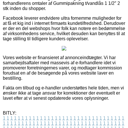
forhandlerens omtaler af Gummipakning t/vandlås 1 1/2″ 2
stk inden du shopper.
Facebook leverer endvidere ultra fornemme muligheder for
at få et kig ind i internet firmaets kundetilfredshed. Derudover
er der en del webshops hvor folk kan notere en bedømmelse
af virksomhedens service, hvilket desuden kan benyttes til at
tage stilling til tidligere kunders oplevelser.
Vores website er finansieret af annonceindtægter. Vi har
samarbejdsaftaler med massevis af e-forhandlere idet vi
promoverer forretningernes varer, og modtager kommission
forudsat en af de besøgende på vores website laver en
bestilling.
Fakta om tilbud og e-handler understøttes hele tiden, men vi
ønsker ikke at tage ansvar for korrektioner der eventuelt er
lavet efter at vi senest opdaterede vores oplysninger.
BITLY:
1
1
1
1
1
1
1
1
1
1
1
1
1
1
1
1
1
1
1
1
1
1
1
1
1
1
1
1
1
1
1
1
1
1
1
1
1
1
1
1
1
1
1
1
1
1
1
1
1
1
1
1
1
1
1
1
1
1
1
1
1
1
1
1
1
1