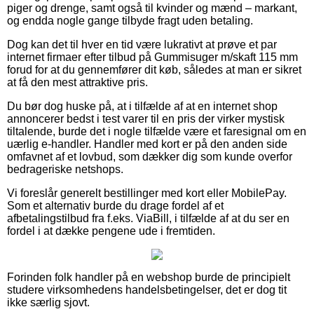
piger og drenge, samt også til kvinder og mænd – markant,
og endda nogle gange tilbyde fragt uden betaling.
Dog kan det til hver en tid være lukrativt at prøve et par
internet firmaer efter tilbud på Gummisuger m/skaft 115 mm
forud for at du gennemfører dit køb, således at man er sikret
at få den mest attraktive pris.
Du bør dog huske på, at i tilfælde af at en internet shop
annoncerer bedst i test varer til en pris der virker mystisk
tiltalende, burde det i nogle tilfælde være et faresignal om en
uærlig e-handler. Handler med kort er på den anden side
omfavnet af et lovbud, som dækker dig som kunde overfor
bedrageriske netshops.
Vi foreslår generelt bestillinger med kort eller MobilePay.
Som et alternativ burde du drage fordel af et
afbetalingstilbud fra f.eks. ViaBill, i tilfælde af at du ser en
fordel i at dække pengene ude i fremtiden.
Forinden folk handler på en webshop burde de principielt
studere virksomhedens handelsbetingelser, det er dog tit
ikke særlig sjovt.