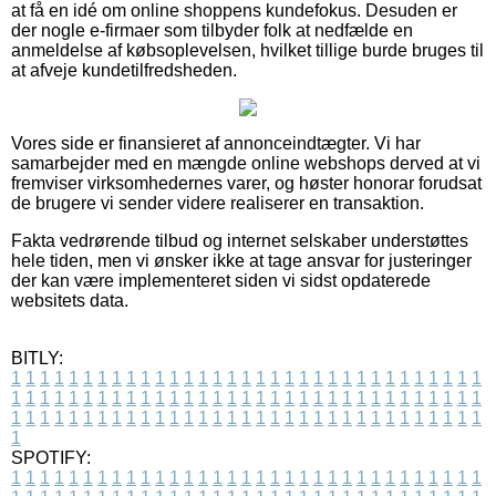
at få en idé om online shoppens kundefokus. Desuden er
der nogle e-firmaer som tilbyder folk at nedfælde en
anmeldelse af købsoplevelsen, hvilket tillige burde bruges til
at afveje kundetilfredsheden.
Vores side er finansieret af annonceindtægter. Vi har
samarbejder med en mængde online webshops derved at vi
fremviser virksomhedernes varer, og høster honorar forudsat
de brugere vi sender videre realiserer en transaktion.
Fakta vedrørende tilbud og internet selskaber understøttes
hele tiden, men vi ønsker ikke at tage ansvar for justeringer
der kan være implementeret siden vi sidst opdaterede
websitets data.
BITLY:
1
1
1
1
1
1
1
1
1
1
1
1
1
1
1
1
1
1
1
1
1
1
1
1
1
1
1
1
1
1
1
1
1
1
1
1
1
1
1
1
1
1
1
1
1
1
1
1
1
1
1
1
1
1
1
1
1
1
1
1
1
1
1
1
1
1
1
1
1
1
1
1
1
1
1
1
1
1
1
1
1
1
1
1
1
1
1
1
1
1
1
1
1
1
1
1
1
1
1
1
SPOTIFY:
1
1
1
1
1
1
1
1
1
1
1
1
1
1
1
1
1
1
1
1
1
1
1
1
1
1
1
1
1
1
1
1
1