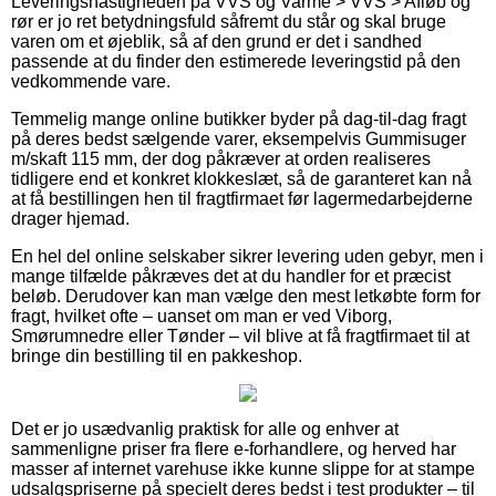
Leveringshastigheden på VVS og Varme > VVS > Afløb og
rør er jo ret betydningsfuld såfremt du står og skal bruge
varen om et øjeblik, så af den grund er det i sandhed
passende at du finder den estimerede leveringstid på den
vedkommende vare.
Temmelig mange online butikker byder på dag-til-dag fragt
på deres bedst sælgende varer, eksempelvis Gummisuger
m/skaft 115 mm, der dog påkræver at orden realiseres
tidligere end et konkret klokkeslæt, så de garanteret kan nå
at få bestillingen hen til fragtfirmaet før lagermedarbejderne
drager hjemad.
En hel del online selskaber sikrer levering uden gebyr, men i
mange tilfælde påkræves det at du handler for et præcist
beløb. Derudover kan man vælge den mest letkøbte form for
fragt, hvilket ofte – uanset om man er ved Viborg,
Smørumnedre eller Tønder – vil blive at få fragtfirmaet til at
bringe din bestilling til en pakkeshop.
Det er jo usædvanlig praktisk for alle og enhver at
sammenligne priser fra flere e-forhandlere, og herved har
masser af internet varehuse ikke kunne slippe for at stampe
udsalgspriserne på specielt deres bedst i test produkter – til