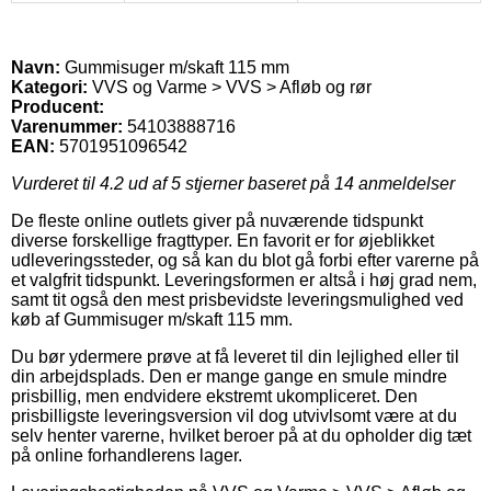
Navn:
Gummisuger m/skaft 115 mm
Kategori:
VVS og Varme > VVS > Afløb og rør
Producent:
Varenummer:
54103888716
EAN:
5701951096542
Vurderet til
4.2
ud af 5 stjerner baseret på
14
anmeldelser
De fleste online outlets giver på nuværende tidspunkt
diverse forskellige fragttyper. En favorit er for øjeblikket
udleveringssteder, og så kan du blot gå forbi efter varerne på
et valgfrit tidspunkt. Leveringsformen er altså i høj grad nem,
samt tit også den mest prisbevidste leveringsmulighed ved
køb af Gummisuger m/skaft 115 mm.
Du bør ydermere prøve at få leveret til din lejlighed eller til
din arbejdsplads. Den er mange gange en smule mindre
prisbillig, men endvidere ekstremt ukompliceret. Den
prisbilligste leveringsversion vil dog utvivlsomt være at du
selv henter varerne, hvilket beroer på at du opholder dig tæt
på online forhandlerens lager.