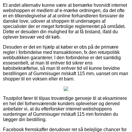
Et andet alternativ kunne være at bemærke hvorvidt internet
webshoppen er medlem af e-mærke ordningen, da det ofte
er en tilkendegivelse af at online forhandleren forsvarer de
danske love, udover at shoppen tit undersøges af
specialister der er meget fortrolige reglementet på området.
Dette er desuden din mulighed for at få bistand, ifald du
oplever besvær ved dit køb.
Desuden er det en hjælp at køber er obs på de primære
regler i forbindelse med transaktionen, fx den returpolitik
webbutikken garanterer. I den forbindelse er det samtidig
essesentielt, at man til enhver tid sikrer ens
købsbekræftelse, så man til enhver tid vil kunne bevidne
bestillingen af Gummisuger m/skaft 115 mm, uanset om man
shopper til en voksen eller et barn.
Trustpilot fører til tilpas troværdige genveje til at eksaminere
en hel del forhenværende kunders oplevelser og derved
anbefaler vi, at du efterforsker internet webshoppens
vurderinger af Gummisuger m/skaft 115 mm forinden du
lægger din bestilling.
Facebook fremskaffer derudover ret så belejlige chancer for